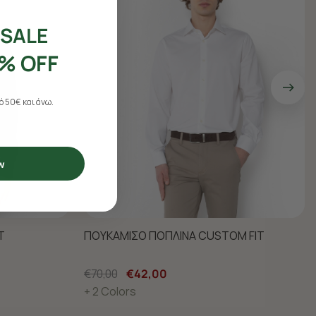
SALE
% OFF
 50€ και άνω.
w
T
ΠΟΥΚΑΜΙΣΟ ΠΟΠΛΙΝΑ CUSTOM FIT
€70,00
€42,00
+ 2 Colors