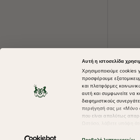
Αυτή η ιστοσελίδα χρησι
Χρησιμοποιούμε cookies γ
προσφέρουμε εξατομικευμέ
και πλατφόρμες κοινωνικ
αυτή και συμφωνείτε να κ
διαφημιστικούς συνεργάτε
περιήγησή σας με «Μόνο α
που είναι απολύτως απαρα
Ωστόσο, λάβετε υπόψη ότ
πληροφορίες που θα βελτ
υπηρεσίες και διαφημίσει
Προβολή λεπτομερειών