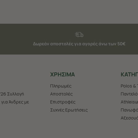
Δωρεάν αποστολές για αγορές άνω των 50€
ΧΡHΣΙΜΑ
ΚΑΤΗΓ
Πληρωμές
Polos & 
'26 Συλλογή
Αποστολές
Παντελό
s για Άνδρες με
Επιστροφές
Athleisu
Συχνές Ερωτήσεις
Πανωφό
Aξεσου