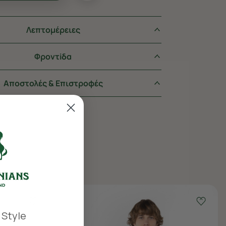
Λεπτομέρειες
Φροντiδα
Αποστολές & Επιστροφές
 Style