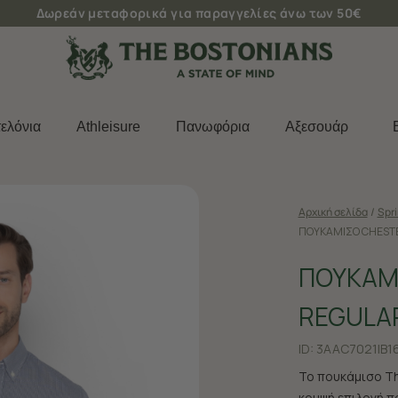
Δωρεάν μεταφορικά για παραγγελίες άνω των 50€
ελόνια
Athleisure
Πανωφόρια
Aξεσουάρ
Αρχική σελίδα
/
Spr
ΠΟΥΚΑΜΙΣΟ CHESTE
ΠΟΥΚΑΜ
REGULAR
ID:
3AAC7021|B1
Το πουκάμισο Th
κομψή επιλογή π