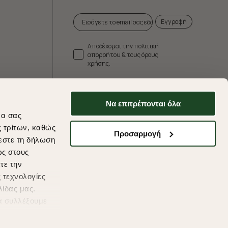
Εγγραφή
Αποδέχομαι την πολιτική
απορρήτου & τους όρους
χρήσης.
* Δεν συνδυάζεται με άλλες προωθητικές
ενέργειες.
Να επιτρέπονται όλα
να σας
ς τρίτων, καθώς
Προσαρμογή
εστε τη δήλωση
ds
ως στους
τε την
 τεχνολογίες
λίδας μας.
α συλλέξουμε
υμένες
η συγκατάθεσή