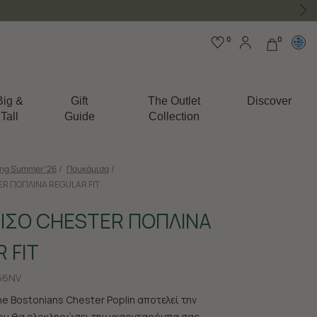
0
0
Big &
Gift
The Outlet
Discover
Tall
Guide
Collection
ing Summer '26
/
Πουκάμισα
/
R ΠΟΠΛΙΝΑ REGULAR FIT
ΙΣΟ CHESTER ΠΟΠΛΙΝΑ
 FIT
66NV
e Bostonians Chester Poplin αποτελεί την
ου θα ολοκληρώσει την γκαρνταρόμπα σας.