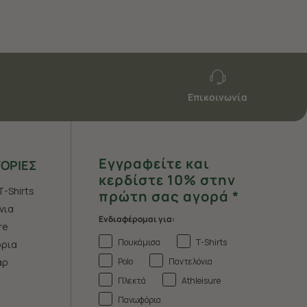
Επικοινωνία
Εγγραφείτε και
ΟΡΙΕΣ
κερδίστε 10% στην
T-Shirts
πρώτη σας αγορά *
νια
Ενδιαφέρομαι για:
re
Πουκάμισα
T-Shirts
ρια
Polo
Παντελόνια
άρ
Πλεκτά
Athleisure
Πανωφόρια