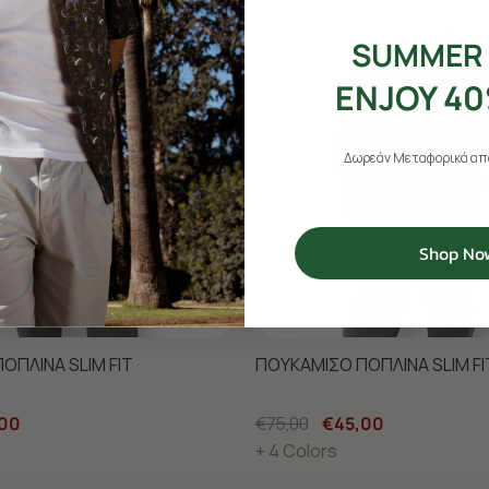
SUMMER 
ENJOY 40
Δωρεάν Μεταφορικά από
Shop No
ΟΠΛΙΝΑ SLIM FIT
ΠΟΥΚΑΜΙΣΟ ΠΟΠΛΙΝΑ SLIM FI
00
€75,00
€45,00
+ 4 Colors