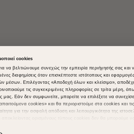
μοποιεί cookies
ια να βελτιώνουμε συνεχώς την εμπειρία περιήγησής σας και 
νες διαφημίσεις όταν επισκέπτεστε ιστότοπους και εφαρμογέ
ών μέσων. Επιλέγοντας «Αποδοχή όλων και κλείσιμο», αποδέχ
Shopping in secure with
Shipping Metho
οινοποιούμε τις συγκεκριμένες πληροφορίες σε τρίτα μέρη, όπ
ς μας. Εάν δεν συμφωνείτε, μπορείτε να επιλέξετε να συνεχίσε
παιτούμενα cookies» και θα περιοριστούμε στα cookies και τις
ίτητα για την ασφαλή απόδοση και λειτουργικότητα της ιστοσε
ι αποκλείοντας ορισμένους τύπους cookies δεν θα μπορούμε ν
ιώσουν την περιήγησή σας και να σας προσφέρουμε εξατομικε
ς. Για να προσαρμόσετε τις επιλογές σας ή να ανακαλέσετε τ