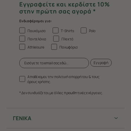
Εγγραφείτε και κερδίστε 10%
στην πρώτη σας αγορά *
Ενδιαφέρομαι για:
Πουκάμισα
T-Shirts
Polo
Παντελόνια
Πλεκτά
Athleisure
Πανωφόρια
Εγγραφή
Αποδέχομαι την πολιτική απορρήτου & τους
όρους χρήσης.
* Δεν συνδυάζεται με άλλες προωθητικές ενέργειες.
ΓΕΝΙΚΑ