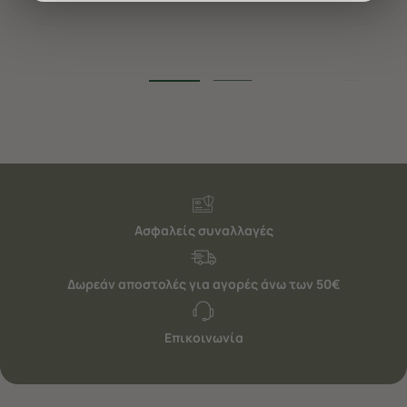
διαφημίσεις. Για να προσαρμόσετε τις επιλογές σας ή
να ανακαλέσετε τη συγκατάθεσή σας επιλέξτε το
"Ρυθμίσεις Cookies " ανά πάσα στιγμή με ισχύ για το
μέλλον. Εάν επιθυμείτε να μάθετε περισσότερα
σχετικά με τα cookies, επισκεφθείτε οποιαδήποτε στιγμή
τη σελίδα
Πολιτική cookies (link)
.
Ασφαλείς συναλλαγές
Δωρεάν αποστολές για αγορές άνω των 50€
Επικοινωνία