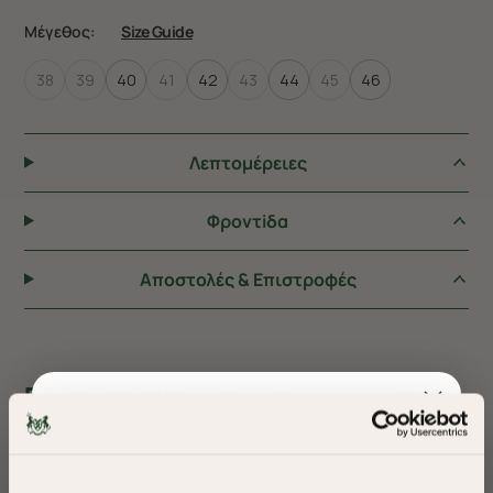
Μέγεθος:
Size Guide
38
39
40
41
42
43
44
45
46
Λεπτομέρειες
Φροντiδα
Αποστολές & Επιστροφές
ΠΡΟΤΕΙΝΟΥΜΕ ΓΙΑ ΕΣΑΣ