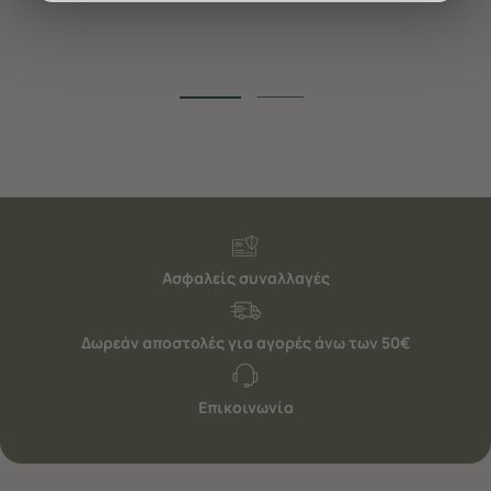
διαφημίσεις. Για να προσαρμόσετε τις επιλογές σας ή
να ανακαλέσετε τη συγκατάθεσή σας επιλέξτε το
"Ρυθμίσεις Cookies " ανά πάσα στιγμή με ισχύ για το
μέλλον. Εάν επιθυμείτε να μάθετε περισσότερα
σχετικά με τα cookies, επισκεφθείτε οποιαδήποτε στιγμή
τη σελίδα
Πολιτική cookies (link)
.
Ασφαλείς συναλλαγές
Δωρεάν αποστολές για αγορές άνω των 50€
Επικοινωνία