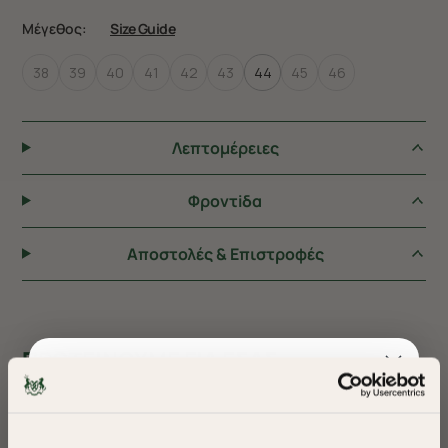
Μέγεθος:
Size Guide
38
39
40
41
42
43
44
45
46
Λεπτομέρειες
Φροντiδα
Αποστολές & Επιστροφές
ΠΡΟΤΕΙΝΟΥΜΕ ΓΙΑ ΕΣΑΣ