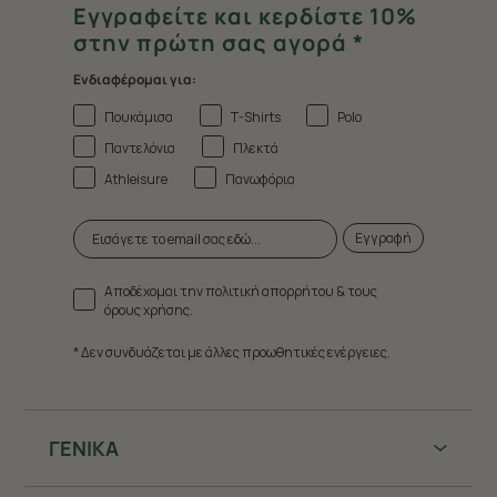
Εγγραφείτε και κερδίστε 10%
στην πρώτη σας αγορά *
Ενδιαφέρομαι για:
Πουκάμισα
T-Shirts
Polo
Παντελόνια
Πλεκτά
Athleisure
Πανωφόρια
Εγγραφή
Αποδέχομαι την πολιτική απορρήτου & τους
όρους χρήσης.
* Δεν συνδυάζεται με άλλες προωθητικές ενέργειες.
ΓΕΝΙΚΑ