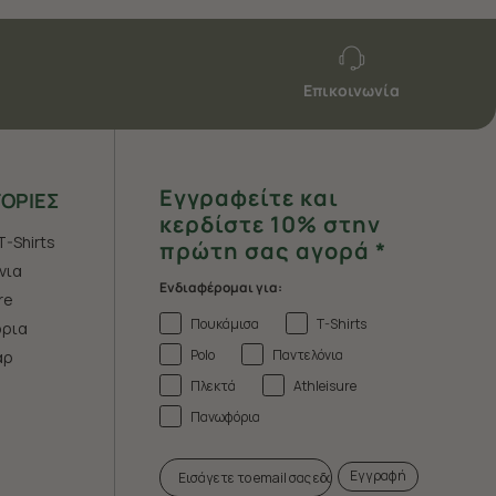
Επικοινωνία
Εγγραφείτε και
ΟΡΙΕΣ
κερδίστε 10% στην
T-Shirts
πρώτη σας αγορά *
νια
Ενδιαφέρομαι για:
re
Πουκάμισα
T-Shirts
ρια
Polo
Παντελόνια
άρ
Πλεκτά
Athleisure
Πανωφόρια
Εγγραφή