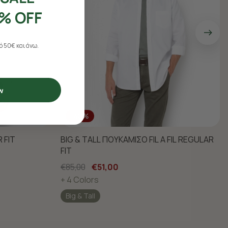
% OFF
 50€ και άνω.
w
-40%
 FIT
BIG & TALL ΠΟΥΚΑΜΙΣΟ FIL A FIL REGULAR
FIT
€85,00
€51,00
+ 4 Colors
Big & Tall