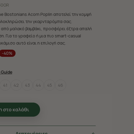
30GR
e Bostonians Acorn Poplin αποτελεί την κομψή
ολοκληρώσει την γκαρνταρόμπα σας.
από μαλακό βαμβάκι, προσφέρει έξτρα απαλή
η. Για το γραφείο ή μια πιο smart-casual
κάμισο αυτό είναι η επιλογή σας.
-40%
e Guide
41
42
43
44
45
46
 στο καλάθι
Λεπτομέρειες