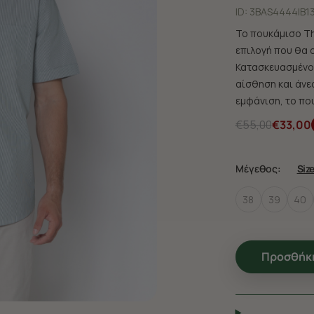
ID:
3BAS4444|B1
Το πουκάμισο Th
επιλογή που θα 
Κατασκευασμένο 
αίσθηση και άνεσ
εμφάνιση, το που
€55,00
€33,00
Μέγεθος:
Siz
38
39
40
Προσθήκη