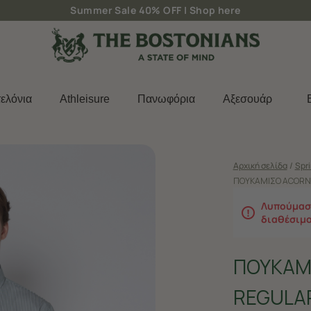
Δωρεάν μεταφορικά για παραγγελίες άνω των 50€
ελόνια
Athleisure
Πανωφόρια
Aξεσουάρ
Αρχική σελίδα
/
Spr
ΠΟΥΚΑΜΙΣΟ ACORN 
Λυπούμαστ
διαθέσιμ
ΠΟΥΚΑΜ
REGULAR