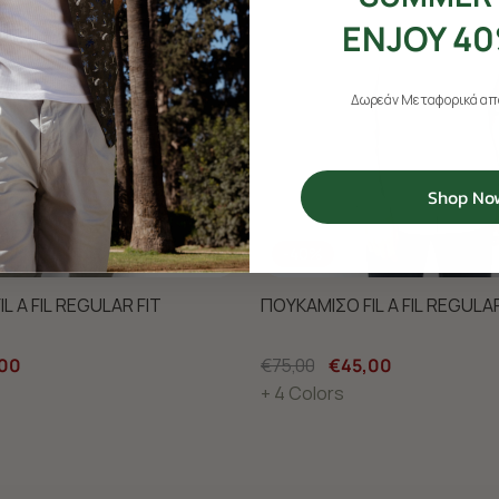
ENJOY 40
Δωρεάν Μεταφορικά από
Shop No
-40%
L A FIL REGULAR FIT
ΠΟΥΚΑΜΙΣΟ FIL A FIL REGULAR
00
€75,00
€45,00
+ 4 Colors