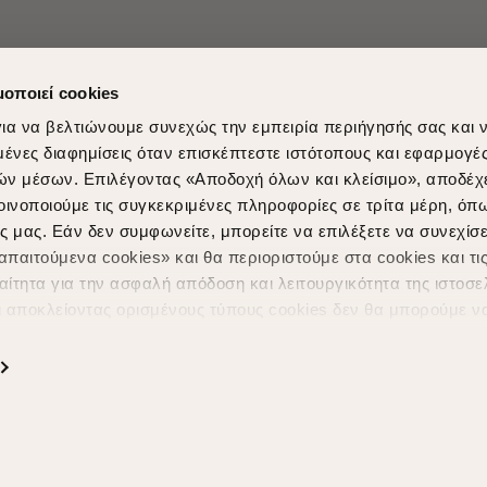
μοποιεί cookies
ια να βελτιώνουμε συνεχώς την εμπειρία περιήγησής σας και 
νες διαφημίσεις όταν επισκέπτεστε ιστότοπους και εφαρμογέ
ών μέσων. Επιλέγοντας «Αποδοχή όλων και κλείσιμο», αποδέχ
οινοποιούμε τις συγκεκριμένες πληροφορίες σε τρίτα μέρη, όπ
ς μας. Εάν δεν συμφωνείτε, μπορείτε να επιλέξετε να συνεχίσε
Shopping in secure with
Shipping Metho
παιτούμενα cookies» και θα περιοριστούμε στα cookies και τις
ίτητα για την ασφαλή απόδοση και λειτουργικότητα της ιστοσε
ι αποκλείοντας ορισμένους τύπους cookies δεν θα μπορούμε ν
ιώσουν την περιήγησή σας και να σας προσφέρουμε εξατομικε
ς. Για να προσαρμόσετε τις επιλογές σας ή να ανακαλέσετε τ
ς Cookies " ανά πάσα στιγμή με ισχύ για το μέλλον. Εάν επιθυ
α cookies, επισκεφθείτε οποιαδήποτε στιγμή τη σελίδα
Πολιτική
Powered by
nopCommerce
|
Designed & Developed by
SLEED