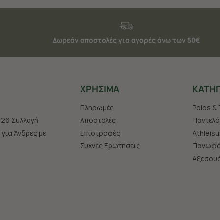
Δωρεάν αποστολές για αγορές άνω των 50€
ΧΡHΣΙΜΑ
ΚΑΤΗΓ
Πληρωμές
Polos & 
'26 Συλλογή
Αποστολές
Παντελό
s για Άνδρες με
Επιστροφές
Athleisu
Συχνές Ερωτήσεις
Πανωφό
Aξεσου