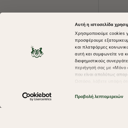
Αυτή η ιστοσελίδα χρησι
Χρησιμοποιούμε cookies γ
προσφέρουμε εξατομικευμέ
και πλατφόρμες κοινωνικ
αυτή και συμφωνείτε να κ
διαφημιστικούς συνεργάτε
περιήγησή σας με «Μόνο α
που είναι απολύτως απαρα
Ωστόσο, λάβετε υπόψη ότ
πληροφορίες που θα βελτ
υπηρεσίες και διαφημίσει
Προβολή λεπτομερειών
σας επιλέξτε το "Ρυθμίσει
περισσότερα σχετικά με τ
Copyright © 2026 thebostonians.gr. All Rights Reserved.