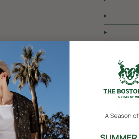
​
A Season of
SUMMER 