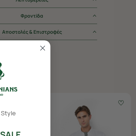
Φροντiδα
Αποστολές & Επιστροφές
 Style
SALE