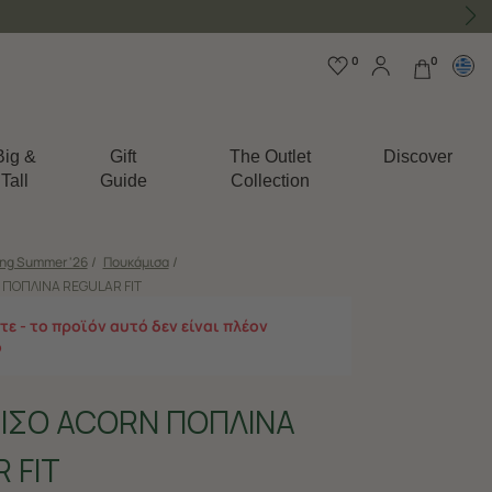
0
0
Big &
Gift
The Outlet
Discover
Tall
Guide
Collection
ing Summer '26
/
Πουκάμισα
/
ΠΟΠΛΙΝΑ REGULAR FIT
ε - το προϊόν αυτό δεν είναι πλέον
ο
ΙΣΟ ACORN ΠΟΠΛΙΝΑ
 FIT