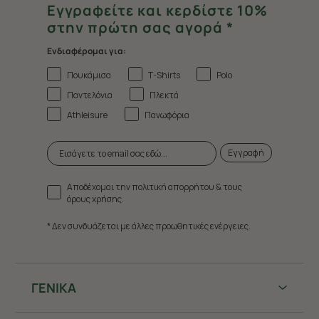
Εγγραφείτε και κερδίστε 10%
στην πρώτη σας αγορά *
Ενδιαφέρομαι για:
Πουκάμισα
T-Shirts
Polo
Παντελόνια
Πλεκτά
Athleisure
Πανωφόρια
Εγγραφή
Αποδέχομαι την πολιτική απορρήτου & τους
όρους χρήσης.
* Δεν συνδυάζεται με άλλες προωθητικές ενέργειες.
ΓΕΝΙΚΑ