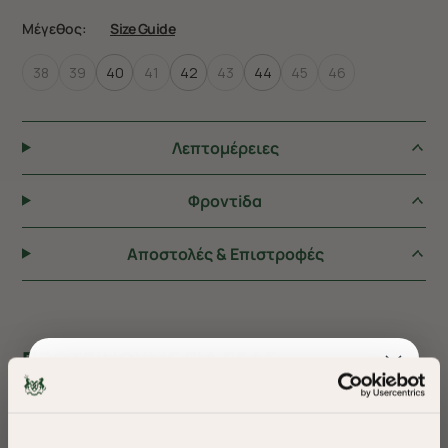
Μέγεθος:
Size Guide
38
39
40
41
42
43
44
45
46
Λεπτομέρειες
Φροντiδα
Αποστολές & Επιστροφές
ΠΡΟΤΕΙΝΟΥΜΕ ΓΙΑ ΕΣΑΣ