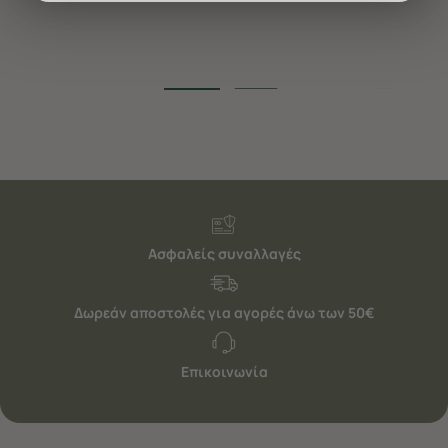
διαφημίσεις. Για να προσαρμόσετε τις επιλογές σας ή
να ανακαλέσετε τη συγκατάθεσή σας επιλέξτε το
"Ρυθμίσεις Cookies " ανά πάσα στιγμή με ισχύ για το
μέλλον. Εάν επιθυμείτε να μάθετε περισσότερα
σχετικά με τα cookies, επισκεφθείτε οποιαδήποτε στιγμή
τη σελίδα
Πολιτική cookies (link)
.
Ασφαλείς συναλλαγές
Δωρεάν αποστολές για αγορές άνω των 50€
Επικοινωνία