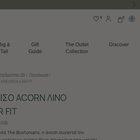
0
0
Big &
Gift
The Outlet
Discover
Tall
Guide
Collection
ing Summer '26
/
Πουκάμισα
/
ΛΙΝΟ REGULAR FIT
ΙΣΟ ACORN ΛΙΝΟ
 FIT
66BL
ισα The Bostonians, η άνεση συναντά την
ν καλύτερο τρόπο! Είναι φτιαγμένα απο υψηλής