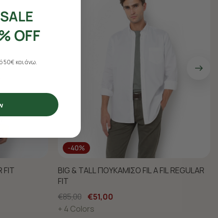
SALE
% OFF
 50€ και άνω.
w
-40%
 FIT
BIG & TALL ΠΟΥΚΑΜΙΣΟ FIL A FIL REGULAR
FIT
€85,00
€51,00
+ 4 Colors