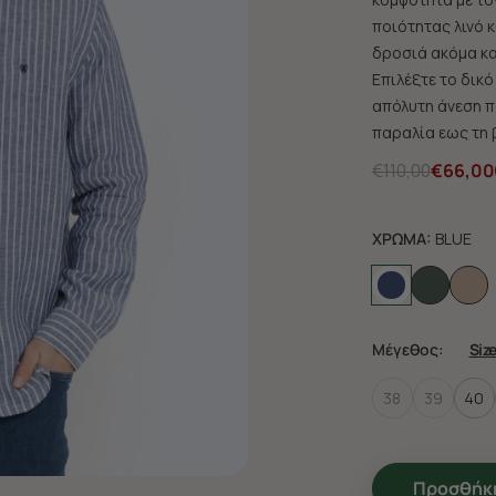
ποιότητας λινό κ
δροσιά ακόμα και
Επιλέξτε το δικό
απόλυτη άνεση π
παραλία εως τη 
€110,00
€66,00
ΧΡΩΜΑ:
BLUE
Μέγεθος:
Siz
38
39
40
Προσθήκη