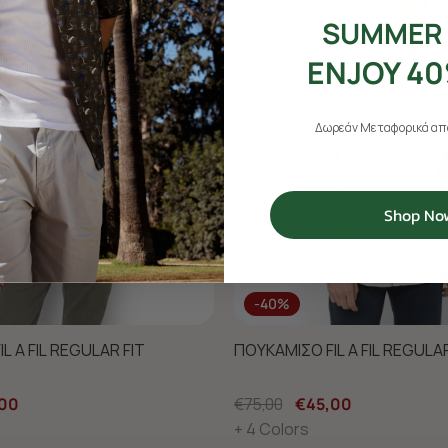
SUMMER 
ENJOY 40
Δωρεάν Μεταφορικά από
Shop No
-40%
L A FIL REGULAR FIT
ΠΟΥΚΑΜΙΣΟ FIL A FIL REGULAR
00
€75,00
€45,00
+ 4 Colors