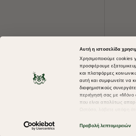
Αυτή η ιστοσελίδα χρησι
Χρησιμοποιούμε cookies γ
προσφέρουμε εξατομικευμέ
και πλατφόρμες κοινωνικ
αυτή και συμφωνείτε να κ
διαφημιστικούς συνεργάτε
περιήγησή σας με «Μόνο α
που είναι απολύτως απαρα
Ωστόσο, λάβετε υπόψη ότ
πληροφορίες που θα βελτ
υπηρεσίες και διαφημίσει
Προβολή λεπτομερειών
σας επιλέξτε το "Ρυθμίσει