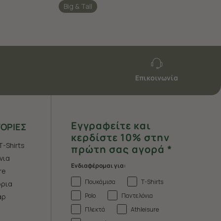
Big & Tall
Επικοινωνία
Εγγραφείτε και
ΟΡΙΕΣ
κερδίστε 10% στην
T-Shirts
πρώτη σας αγορά *
νια
Ενδιαφέρομαι για:
re
Πουκάμισα
T-Shirts
ρια
Polo
Παντελόνια
άρ
Πλεκτά
Athleisure