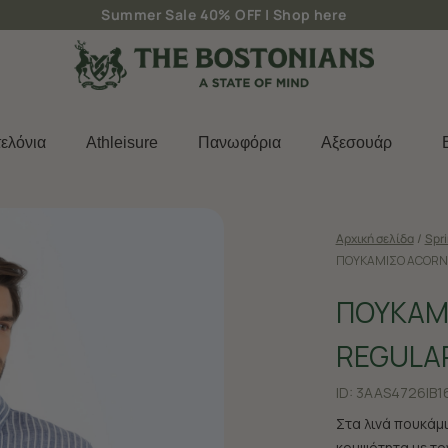
Δωρεάν μεταφορικά για παραγγελίες άνω των 50€
ελόνια
Athleisure
Πανωφόρια
Aξεσουάρ
Αρχική σελίδα
/
Spr
ΠΟΥΚΑΜΙΣΟ ACORN 
ΠΟΥΚΑΜ
REGULAR
ID:
3AAS4726|B1
Στα λινά πουκάμ
κομψότητα με το