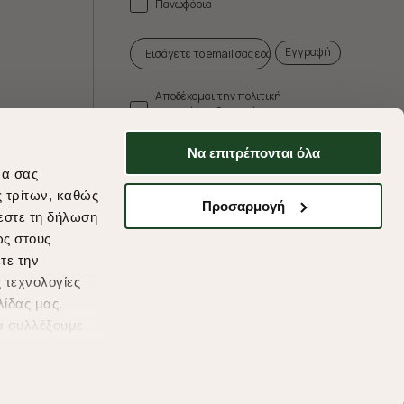
Πανωφόρια
Εγγραφή
Αποδέχομαι την πολιτική
απορρήτου & τους όρους
χρήσης.
Να επιτρέπονται όλα
* Δεν συνδυάζεται με άλλες προωθητικές
να σας
ενέργειες.
ς τρίτων, καθώς
Προσαρμογή
εστε τη δήλωση
ως στους
τε την
ds
 τεχνολογίες
λίδας μας.
α συλλέξουμε
υμένες
η συγκατάθεσή
μείτε να μάθετε