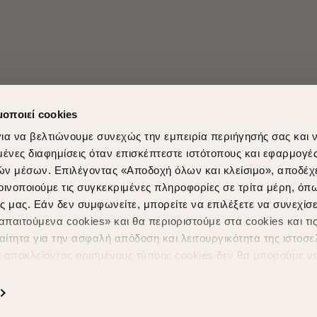
μοποιεί cookies
ια να βελτιώνουμε συνεχώς την εμπειρία περιήγησής σας και 
νες διαφημίσεις όταν επισκέπτεστε ιστότοπους και εφαρμογέ
ών μέσων. Επιλέγοντας «Αποδοχή όλων και κλείσιμο», αποδέχ
οινοποιούμε τις συγκεκριμένες πληροφορίες σε τρίτα μέρη, όπ
ς μας. Εάν δεν συμφωνείτε, μπορείτε να επιλέξετε να συνεχίσε
Shopping in secure with
Shipping Metho
παιτούμενα cookies» και θα περιοριστούμε στα cookies και τις
ίτητα για την ασφαλή απόδοση και λειτουργικότητα της ιστοσε
ι αποκλείοντας ορισμένους τύπους cookies δεν θα μπορούμε ν
ιώσουν την περιήγησή σας και να σας προσφέρουμε εξατομικε
ς. Για να προσαρμόσετε τις επιλογές σας ή να ανακαλέσετε τ
ς Cookies " ανά πάσα στιγμή με ισχύ για το μέλλον. Εάν επιθυ