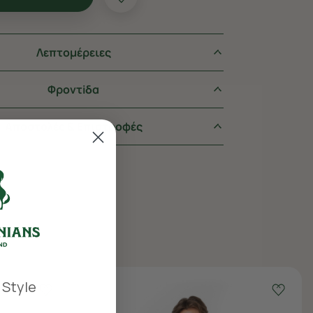
Λεπτομέρειες
Φροντiδα
Αποστολές & Επιστροφές
 Style