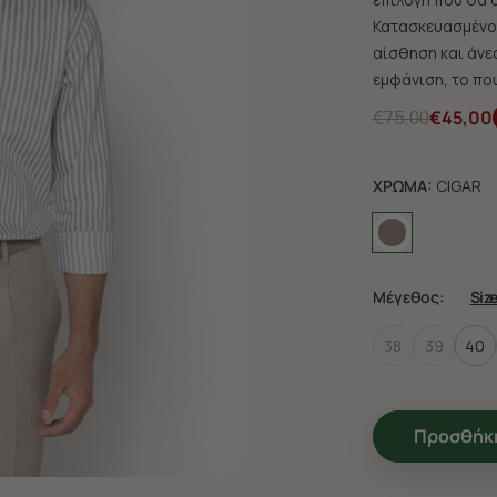
Κατασκευασμένο 
αίσθηση και άνεσ
εμφάνιση, το που
€75,00
€45,00
ΧΡΩΜΑ:
CIGAR
Μέγεθος:
Siz
38
39
40
Προσθήκη