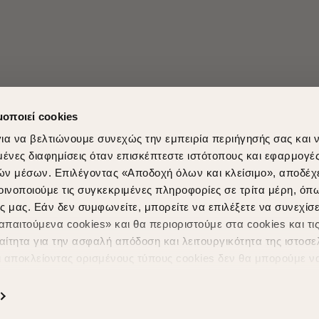
μοποιεί cookies
ια να βελτιώνουμε συνεχώς την εμπειρία περιήγησής σας και 
νες διαφημίσεις όταν επισκέπτεστε ιστότοπους και εφαρμογέ
ών μέσων. Επιλέγοντας «Αποδοχή όλων και κλείσιμο», αποδέχ
Shopping in secure with
Shipping Metho
οινοποιούμε τις συγκεκριμένες πληροφορίες σε τρίτα μέρη, όπ
ς μας. Εάν δεν συμφωνείτε, μπορείτε να επιλέξετε να συνεχίσε
παιτούμενα cookies» και θα περιοριστούμε στα cookies και τις
ίτητα για την ασφαλή απόδοση και λειτουργικότητα της ιστοσε
ι αποκλείοντας ορισμένους τύπους cookies δεν θα μπορούμε ν
ιώσουν την περιήγησή σας και να σας προσφέρουμε εξατομικε
ς. Για να προσαρμόσετε τις επιλογές σας ή να ανακαλέσετε τ
Powered by
nopCommerce
|
Designed & Developed by
SLEED
ς Cookies " ανά πάσα στιγμή με ισχύ για το μέλλον. Εάν επιθυ