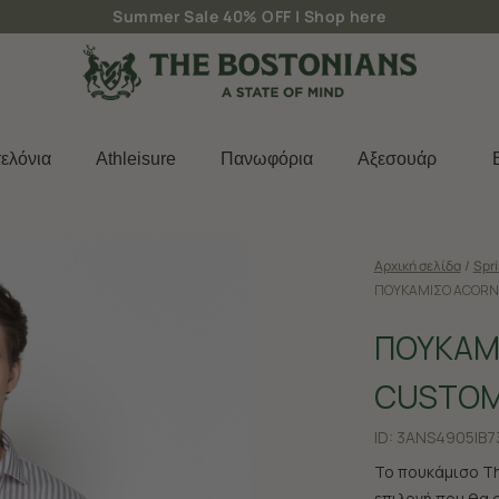
Δωρεάν μεταφορικά για παραγγελίες άνω των 50€
ελόνια
Athleisure
Πανωφόρια
Aξεσουάρ
Αρχική σελίδα
/
Spr
ΠΟΥΚΑΜΙΣΟ ACORN 
ΠΟΥΚΑΜ
CUSTOM
ID:
3ANS4905|B7
Το πουκάμισο Th
επιλογή που θα 