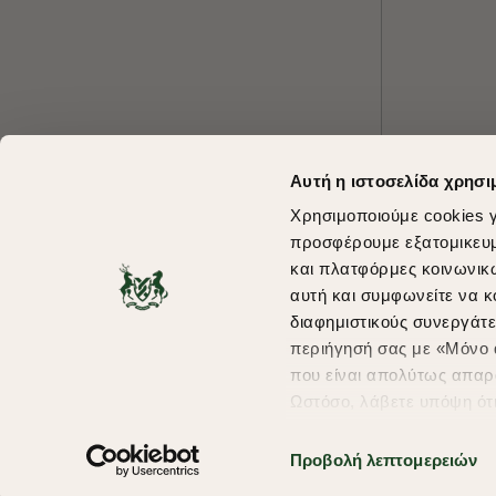
Αυτή η ιστοσελίδα χρησι
Χρησιμοποιούμε cookies γ
προσφέρουμε εξατομικευμέ
και πλατφόρμες κοινωνικ
αυτή και συμφωνείτε να κ
διαφημιστικούς συνεργάτε
περιήγησή σας με «Μόνο α
που είναι απολύτως απαρα
Ωστόσο, λάβετε υπόψη ότ
πληροφορίες που θα βελτ
υπηρεσίες και διαφημίσει
Προβολή λεπτομερειών
Copyright © 2026 thebostonians.gr. All Rights Reserved.
σας επιλέξτε το "Ρυθμίσει