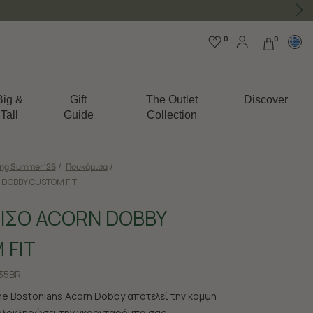
0
0
Big &
Gift
The Outlet
Discover
Tall
Guide
Collection
ing Summer '26
/
Πουκάμισα
/
DOBBY CUSTOM FIT
ΙΣΟ ACORN DOBBY
 FIT
35BR
e Bostonians Acorn Dobby αποτελεί την κομψή
ολοκληρώσει την γκαρνταρόμπα σας.