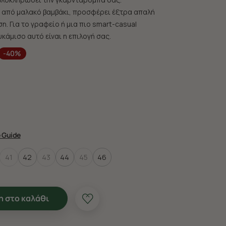
από μαλακό βαμβάκι, προσφέρει έξτρα απαλή
η. Για το γραφείο ή μια πιο smart-casual
κάμισο αυτό είναι η επιλογή σας.
-40%
e Guide
41
42
43
44
45
46
 στο καλάθι