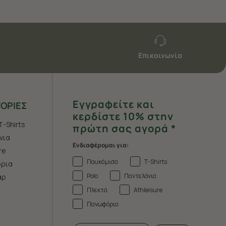
Επικοινωνία
Εγγραφείτε και
ΟΡΙΕΣ
κερδίστε 10% στην
T-Shirts
πρώτη σας αγορά *
νια
Ενδιαφέρομαι για:
re
Πουκάμισα
T-Shirts
ρια
Polo
Παντελόνια
άρ
Πλεκτά
Athleisure
Πανωφόρια