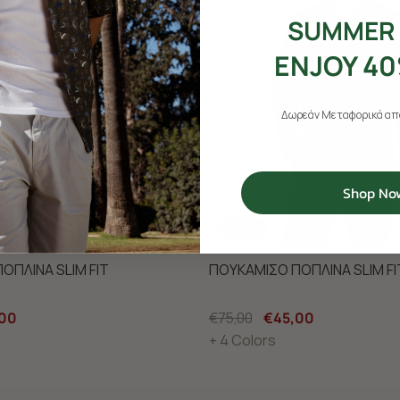
SUMMER 
ENJOY 40
Δωρεάν Μεταφορικά από
Shop No
-40%
ΟΠΛΙΝΑ SLIM FIT
ΠΟΥΚΑΜΙΣΟ ΠΟΠΛΙΝΑ SLIM FI
00
€75,00
€45,00
+ 4 Colors