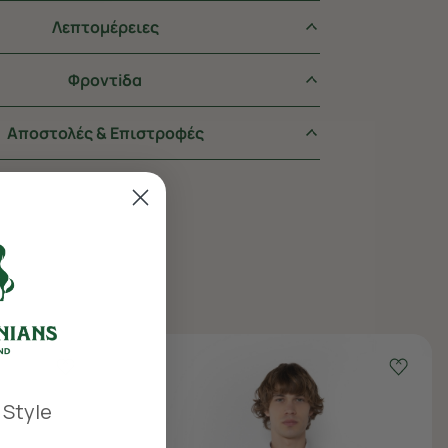
Λεπτομέρειες
Φροντiδα
Αποστολές & Επιστροφές
 Style