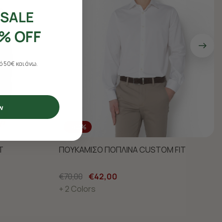
SALE
% OFF
 50€ και άνω.
w
-40%
T
ΠΟΥΚΑΜΙΣΟ ΠΟΠΛΙΝΑ CUSTOM FIT
€70,00
€42,00
+ 2 Colors