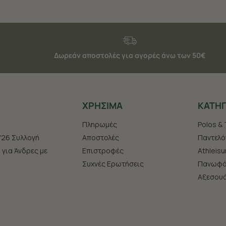
Δωρεάν αποστολές για αγορές άνω των 50€
ΧΡHΣΙΜΑ
ΚΑΤΗΓ
Πληρωμές
Polos & 
'26 Συλλογή
Αποστολές
Παντελό
s για Άνδρες με
Επιστροφές
Athleisu
Συχνές Ερωτήσεις
Πανωφό
Aξεσου