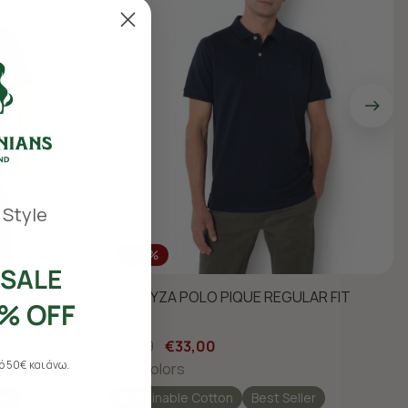
 Style
-40%
SALE
AR FIT
ΜΠΛΟΥΖΑ POLO PIQUE REGULAR FIT
% OFF
€55,00
€33,00
 50€ και άνω.
+ 26 Colors
ler
Sustainable Cotton
Best Seller