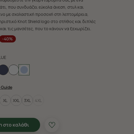
τι, που συνδυάζει εύκολα άνεση, στυλ και
μένο με σχολαστική προσοχή στη λεπτομέρεια,
ριστικό Knot Shield logo στο στήθος και διπλές
 και τις μανσέτες, που το κάνουν να ξεχωρίζει.
-40%
LUE
e Guide
XL
XXL
3XL
4XL
 στο καλάθι