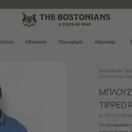
Δωρεάν μεταφορικά για παραγγελίες άνω των 50€
ελόνια
Athleisure
Πανωφόρια
Aξεσουάρ
Αρχική σελίδα
/
Spr
ΜΠΛΟΥΖΑ POLO PIQ
ΜΠΛΟΥΖΑ
TIPPED 
ID:
3PS1271|B505
Το κοντομάνικο π
casual επιλογή.