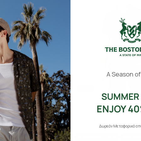
​
A Season of
-40%
SUMMER 
O PIQUE REGULAR FIT
ΜΠΛΟΥΖΑ POLO PIQUE REGUL
ENJOY 40
,00
€55,00
€33,00
Δωρεάν Μεταφορικά από
+ 26 Colors
Cotton
Best Seller
Sustainable Cotton
Best Sel