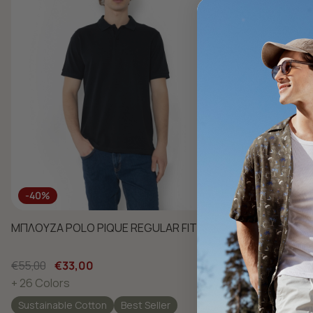
-40%
-40%
ΜΠΛΟΥΖΑ POLO PIQUE REGULAR FIT
ΜΠΛΟΥΖΑ POL
€55,00
€33,00
€55,00
€33
+ 26 Colors
+ 26 Colors
Sustainable Cotton
Best Seller
Sustainable 