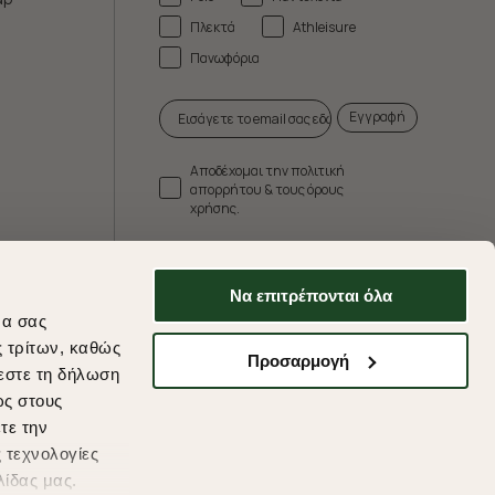
Πλεκτά
Athleisure
Πανωφόρια
Εγγραφή
Αποδέχομαι την πολιτική
απορρήτου & τους όρους
χρήσης.
* Δεν συνδυάζεται με άλλες προωθητικές
ενέργειες.
Να επιτρέπονται όλα
να σας
ς τρίτων, καθώς
Προσαρμογή
εστε τη δήλωση
ds
ως στους
τε την
 τεχνολογίες
λίδας μας.