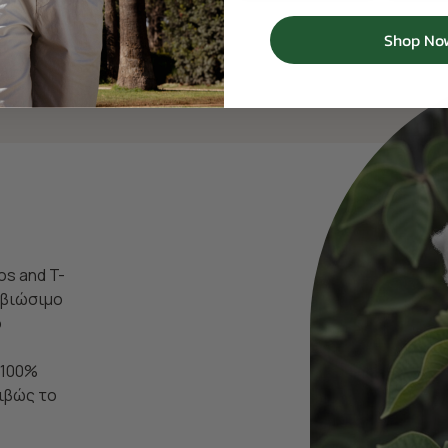
Shop No
os and T-
ι βιώσιμο
ο
 100%
ιβώς το