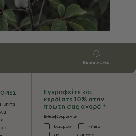
Επικοινωνία
Εγγραφείτε και
ΟΡΙΕΣ
κερδίστε 10% στην
T-Shirts
πρώτη σας αγορά *
νια
Ενδιαφέρομαι για:
re
Πουκάμισα
T-Shirts
ρια
Polo
Παντελόνια
άρ