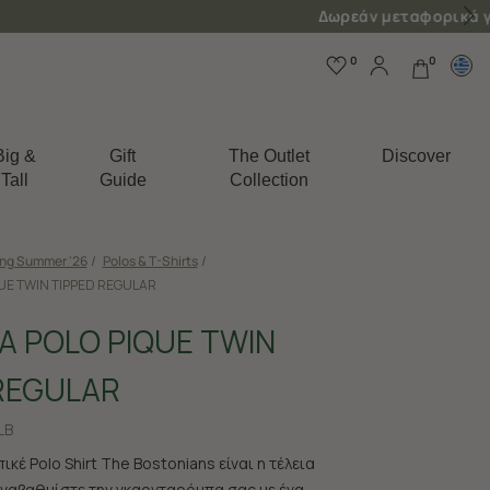
0
0
Big &
Gift
The Outlet
Discover
Tall
Guide
Collection
ing Summer '26
/
Polos & T-Shirts
/
UE TWIN TIPPED REGULAR
 POLO PIQUE TWIN
REGULAR
LB
ικέ Polo Shirt The Bostonians είναι η τέλεια
 Αναβαθμίστε την γκαρνταρόμπα σας με ένα