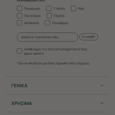
Ενδιαφέρομαι για:
Πουκάμισα
T-Shirts
Polo
Παντελόνια
Πλεκτά
Athleisure
Πανωφόρια
Εγγραφή
Αποδέχομαι την πολιτική απορρήτου & τους
όρους χρήσης.
* Δεν συνδυάζεται με άλλες προωθητικές ενέργειες.
ΓΕΝΙΚΑ
ΧΡHΣΙΜΑ