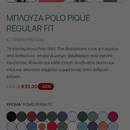
ΜΠΛΟΥΖΑ POLO PIQUE
REGULAR FIT
ID:
3PS0001|B240RD
Το κοντομάνικο Polo Shirt The Bostonians είναι φτιαγμένο
από ανθεκτικό, απαλό βιώσιμο, βαμβακερό πικέ υψηλής
ποιότητας. Ιδανικό για κάθε εποχή, συνδυάζει άνεση και
στυλ και αποτελεί σύμβολο κομψότητας στην ανδρική
ένδυση.
€55,00
€33,00
-40%
ΧΡΩΜΑ:
POMEGRANATE