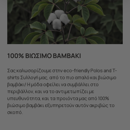
να ανακαλέσετε τη συγκατάθεσή σας επιλέξτε το
"Ρυθμίσεις Cookies " ανά πάσα στιγμή με ισχύ για το
μέλλον. Εάν επιθυμείτε να μάθετε περισσότερα
σχετικά με τα cookies, επισκεφθείτε οποιαδήποτε στιγμή
τη σελίδα
Πολιτική cookies (link)
.
100% ΒΙΩΣΙΜΟ ΒΑΜΒΑΚΙ
Σας καλωσορίζουμε στην eco-friendly Polos and T-
shirts Συλλογή μας, από το πιο απαλό και βιώσιμο
βαμβάκι! Η μόδα οφείλει να συμβάλλει στο
περιβάλλον, και να το αντιμετωπίζει με
υπευθυνότητα, και τα προιόντα μας από 100%
βιώσιμο βαμβάκι εξυπηρετούν αυτόν ακριβώς το
σκοπό.