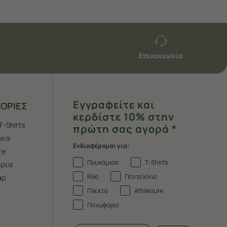
Επικοινωνία
Εγγραφείτε και
ΟΡΙΕΣ
κερδίστε 10% στην
T-Shirts
πρώτη σας αγορά *
νια
Ενδιαφέρομαι για:
re
Πουκάμισα
T-Shirts
ρια
Polo
Παντελόνια
άρ
Πλεκτά
Athleisure
Πανωφόρια