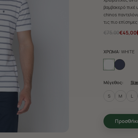
βαμβακερό πικέ 
chinos παντελόνι
τις πιο επίσημες
€75,00
€45,00
ΧΡΩΜΑ:
WHITE
Μέγεθος:
Siz
S
M
L
Προσθήκη