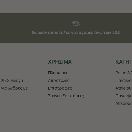
Δωρεάν αποστολές για αγορές άνω των 50€
ΧΡHΣΙΜΑ
ΚΑΤΗΓ
Πληρωμές
Polos & 
'26 Συλλογή
Αποστολές
Παντελό
s για Άνδρες με
Επιστροφές
Athleisu
Συχνές Ερωτήσεις
Πανωφό
Aξεσου