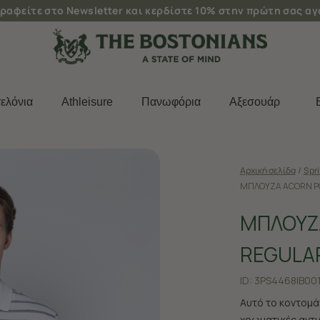
ραφείτε στο Newsletter και κερδίστε 10% στην πρώτη σας α
ελόνια
Athleisure
Πανωφόρια
Aξεσουάρ
Αρχική σελίδα
/
Spr
ΜΠΛΟΥΖΑ ACORN PO
ΜΠΛΟΥΖ
REGULAR
ID:
3PS4468|B00
Αυτό το κοντομάν
χρωματικές αντι