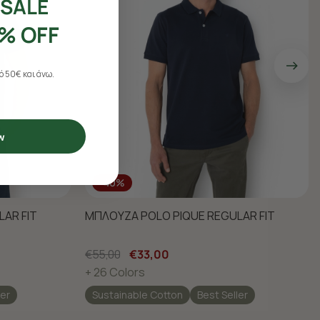
SALE
% OFF
 50€ και άνω.
w
-40%
AR FIT
ΜΠΛΟΥΖΑ POLO PIQUE REGULAR FIT
€55,00
€33,00
+ 26 Colors
ler
Sustainable Cotton
Best Seller