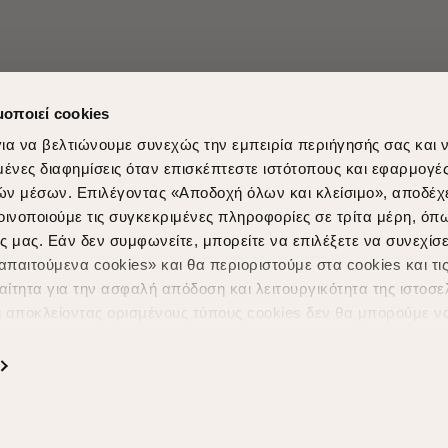
μοποιεί cookies
ια να βελτιώνουμε συνεχώς την εμπειρία περιήγησής σας και 
νες διαφημίσεις όταν επισκέπτεστε ιστότοπους και εφαρμογέ
ών μέσων. Επιλέγοντας «Αποδοχή όλων και κλείσιμο», αποδέχ
οινοποιούμε τις συγκεκριμένες πληροφορίες σε τρίτα μέρη, όπ
ς μας. Εάν δεν συμφωνείτε, μπορείτε να επιλέξετε να συνεχίσε
Shopping in secure with
Shipping Metho
παιτούμενα cookies» και θα περιοριστούμε στα cookies και τις
ίτητα για την ασφαλή απόδοση και λειτουργικότητα της ιστοσε
ι αποκλείοντας ορισμένους τύπους cookies δεν θα μπορούμε ν
ιώσουν την περιήγησή σας και να σας προσφέρουμε εξατομικε
ς. Για να προσαρμόσετε τις επιλογές σας ή να ανακαλέσετε τ
ς Cookies " ανά πάσα στιγμή με ισχύ για το μέλλον. Εάν επιθυ
α cookies, επισκεφθείτε οποιαδήποτε στιγμή τη σελίδα
Πολιτική
Powered by
nopCommerce
|
Designed & Developed by
SLEED