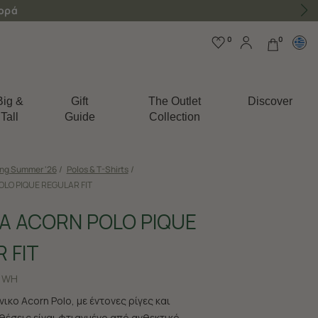
γορά
0
0
Big &
Gift
The Outlet
Discover
Tall
Guide
Collection
ing Summer '26
/
Polos & T-Shirts
/
LO PIQUE REGULAR FIT
Α ACORN POLO PIQUE
 FIT
1WH
ικο Acorn Polo, με έντονες ρίγες και
θέσεις είναι φτιαγμένο από ανθεκτικό