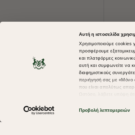
Αυτή η ιστοσελίδα χρησι
Χρησιμοποιούμε cookies γ
προσφέρουμε εξατομικευμέ
και πλατφόρμες κοινωνικ
αυτή και συμφωνείτε να κ
διαφημιστικούς συνεργάτε
περιήγησή σας με «Μόνο α
που είναι απολύτως απαρα
Ωστόσο, λάβετε υπόψη ότ
πληροφορίες που θα βελτ
υπηρεσίες και διαφημίσει
Προβολή λεπτομερειών
σας επιλέξτε το "Ρυθμίσει
περισσότερα σχετικά με τ
Copyright © 2026 thebostonians.gr. All Rights Reserved.