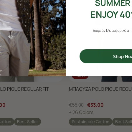
SUMMER 
ENJOY 40
Δωρεάν Μεταφορικά από
Shop No
-40%
O PIQUE REGULAR FIT
ΜΠΛΟΥΖΑ POLO PIQUE REGUL
,00
€55,00
€33,00
+ 26 Colors
Cotton
Best Seller
Sustainable Cotton
Best Sel