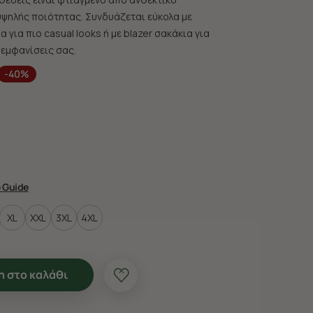
υψηλής ποιότητας. Συνδυάζεται εύκολα με
α για πιο casual looks ή με blazer σακάκια για
 εμφανίσεις σας.
-40%
e Guide
XL
XXL
3XL
4XL
 στο καλάθι