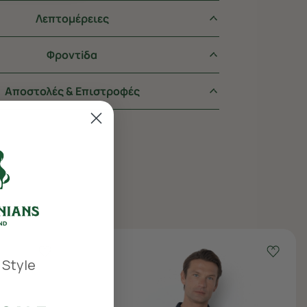
Λεπτομέρειες
Φροντiδα
Αποστολές & Επιστροφές
 Style