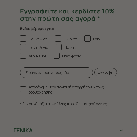
Εγγραφείτε και κερδίστε 10%
στην πρώτη σας αγορά *
Ενδιαφέρομαι για:
Πουκάμισα
T-Shirts
Polo
Παντελόνια
Πλεκτά
Athleisure
Πανωφόρια
Εγγραφή
Αποδέχομαι την πολιτική απορρήτου & τους
όρους χρήσης.
* Δεν συνδυάζεται με άλλες προωθητικές ενέργειες.
ΓΕΝΙΚΑ