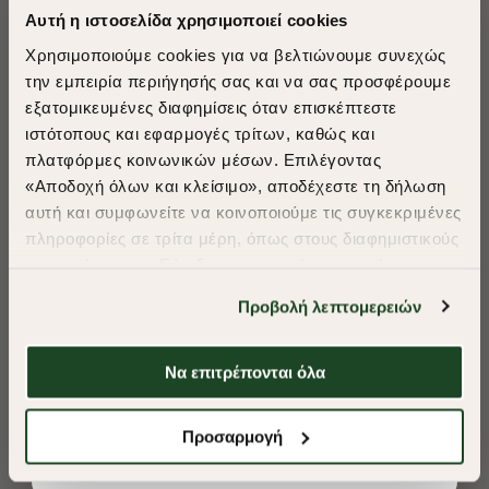
Αυτή η ιστοσελίδα χρησιμοποιεί cookies
Χρησιμοποιούμε cookies για να βελτιώνουμε συνεχώς
την εμπειρία περιήγησής σας και να σας προσφέρουμε
εξατομικευμένες διαφημίσεις όταν επισκέπτεστε
​
ιστότοπους και εφαρμογές τρίτων, καθώς και
A Season of Style
πλατφόρμες κοινωνικών μέσων. Επιλέγοντας
«Αποδοχή όλων και κλείσιμο», αποδέχεστε τη δήλωση
αυτή και συμφωνείτε να κοινοποιούμε τις συγκεκριμένες
SUMMER SALE
πληροφορίες σε τρίτα μέρη, όπως στους διαφημιστικούς
ENJOY 40% OFF
συνεργάτες μας. Εάν δεν συμφωνείτε, μπορείτε να
επιλέξετε να συνεχίσετε την περιήγησή σας με «Μόνο
Προβολή λεπτομερειών
απαιτούμενα cookies» και θα περιοριστούμε
Δωρεάν Μεταφορικά από 50€ και άνω.
στα cookies και τις τεχνολογίες που είναι απολύτως
απαραίτητα για την ασφαλή απόδοση και
Να επιτρέπονται όλα
λειτουργικότητα της ιστοσελίδας μας. Ωστόσο, λάβετε
-50%
-50%
υπόψη ότι αποκλείοντας ορισμένους τύπους cookies δεν
Shop Now
Προσαρμογή
θα μπορούμε να συλλέξουμε πληροφορίες που θα
ΓΙΛΕΚΟ BODY WARM REGULAR FIT
ΓΙΛΕΚΟ BODY W
βελτιώσουν την περιήγησή σας και να σας