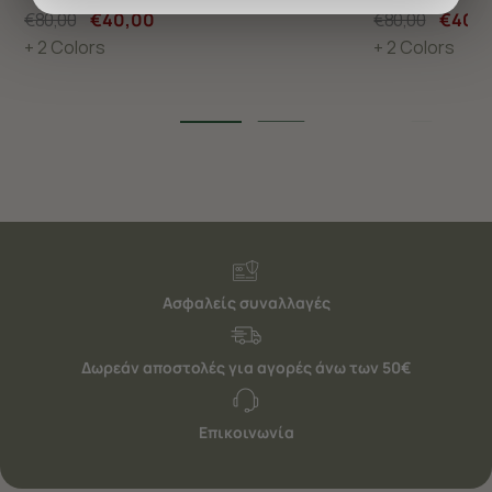
προσφέρουμε εξατομικευμένες υπηρεσίες και
€80,00
€40,00
€80,00
€40,
διαφημίσεις. Για να προσαρμόσετε τις επιλογές σας ή
+ 2 Colors
+ 2 Colors
να ανακαλέσετε τη συγκατάθεσή σας επιλέξτε το
"Ρυθμίσεις Cookies " ανά πάσα στιγμή με ισχύ για το
μέλλον. Εάν επιθυμείτε να μάθετε περισσότερα
σχετικά με τα cookies, επισκεφθείτε οποιαδήποτε στιγμή
τη σελίδα
Πολιτική cookies (link)
.
Ασφαλείς συναλλαγές
Δωρεάν αποστολές για αγορές άνω των 50€
Επικοινωνία