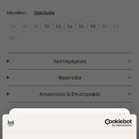
Μέγεθος:
Size Guide
44
46
48
50
52
54
56
58
60
62
64
Λεπτομέρειες
Φροντiδα
Αποστολές & Επιστροφές
ΠΡΟΤΕΙΝΟΥΜΕ ΓΙΑ ΕΣΑΣ