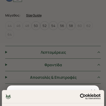
Μέγεθος:
Size Guide
44
46
48
50
52
54
56
58
60
62
64
Λεπτομέρειες
Φροντiδα
Αποστολές & Επιστροφές
ΠΡΟΤΕΙΝΟΥΜΕ ΓΙΑ ΕΣΑΣ