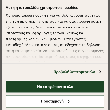
Αυτή η ιστοσελίδα χρησιμοποιεί cookies
Χρησιμοποιούμε cookies για να βελτιώνουμε συνεχώς
την εμπειρία περιήγησής σας και να σας προσφέρουμε
εξατομικευμένες διαφημίσεις όταν επισκέπτεστε
​
ιστότοπους και εφαρμογές τρίτων, καθώς και
A Season of Style
πλατφόρμες κοινωνικών μέσων. Επιλέγοντας
«Αποδοχή όλων και κλείσιμο», αποδέχεστε τη δήλωση
αυτή και συμφωνείτε να κοινοποιούμε τις συγκεκριμένες
SUMMER SALE
πληροφορίες σε τρίτα μέρη, όπως στους διαφημιστικούς
ENJOY 40% OFF
συνεργάτες μας. Εάν δεν συμφωνείτε, μπορείτε να
επιλέξετε να συνεχίσετε την περιήγησή σας με «Μόνο
Προβολή λεπτομερειών
απαιτούμενα cookies» και θα περιοριστούμε
Δωρεάν Μεταφορικά από 50€ και άνω.
στα cookies και τις τεχνολογίες που είναι απολύτως
απαραίτητα για την ασφαλή απόδοση και
Να επιτρέπονται όλα
λειτουργικότητα της ιστοσελίδας μας. Ωστόσο, λάβετε
-50%
-50%
υπόψη ότι αποκλείοντας ορισμένους τύπους cookies δεν
Shop Now
Προσαρμογή
θα μπορούμε να συλλέξουμε πληροφορίες που θα
ΓΙΛΕΚΟ BODY WARM REGULAR FIT
ΓΙΛΕΚΟ BODY W
βελτιώσουν την περιήγησή σας και να σας