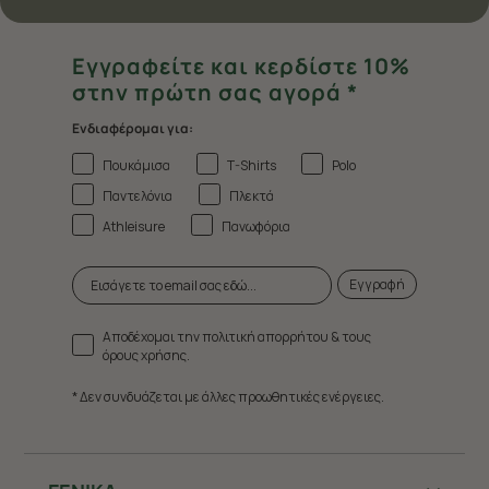
Εγγραφείτε και κερδίστε 10%
στην πρώτη σας αγορά *
Ενδιαφέρομαι για:
Πουκάμισα
T-Shirts
Polo
Παντελόνια
Πλεκτά
Athleisure
Πανωφόρια
Εγγραφή
Αποδέχομαι την πολιτική απορρήτου & τους
όρους χρήσης.
* Δεν συνδυάζεται με άλλες προωθητικές ενέργειες.