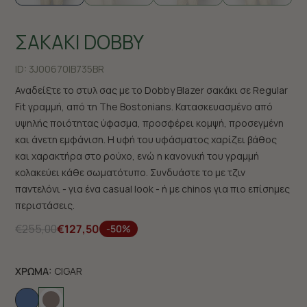
ΣΑΚΑΚΙ DOBBY
ID:
3J00670|B735BR
Αναδείξτε το στυλ σας με το Dobby Blazer σακάκι σε Regular
Fit γραμμή, από τη The Bostonians. Κατασκευασμένο από
υψηλής ποιότητας ύφασμα, προσφέρει κομψή, προσεγμένη
και άνετη εμφάνιση. Η υφή του υφάσματος χαρίζει βάθος
και χαρακτήρα στο ρούχο, ενώ η κανονική του γραμμή
κολακεύει κάθε σωματότυπο. Συνδυάστε το με τζιν
παντελόνι - για ένα casual look - ή με chinos για πιο επίσημες
περιστάσεις.
€255,00
€127,50
-50%
ΧΡΩΜΑ:
CIGAR