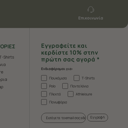
Επικοινωνία
Εγγραφείτε και
ΟΡΙΕΣ
κερδίστε 10% στην
T-Shirts
πρώτη σας αγορά *
νια
Ενδιαφέρομαι για:
re
Πουκάμισα
T-Shirts
ρια
Polo
Παντελόνια
άρ
Πλεκτά
Athleisure
Πανωφόρια
Εγγραφή