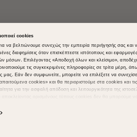
μοποιεί cookies
ια να βελτιώνουμε συνεχώς την εμπειρία περιήγησής σας και 
νες διαφημίσεις όταν επισκέπτεστε ιστότοπους και εφαρμογέ
ών μέσων. Επιλέγοντας «Αποδοχή όλων και κλείσιμο», αποδέχ
Shopping in secure with
Shipping Metho
οινοποιούμε τις συγκεκριμένες πληροφορίες σε τρίτα μέρη, όπ
ς μας. Εάν δεν συμφωνείτε, μπορείτε να επιλέξετε να συνεχίσε
παιτούμενα cookies» και θα περιοριστούμε στα cookies και τις
ίτητα για την ασφαλή απόδοση και λειτουργικότητα της ιστοσε
ι αποκλείοντας ορισμένους τύπους cookies δεν θα μπορούμε ν
ιώσουν την περιήγησή σας και να σας προσφέρουμε εξατομικε
ς. Για να προσαρμόσετε τις επιλογές σας ή να ανακαλέσετε τ
Powered by
nopCommerce
|
Designed & Developed by
SLEED
ς Cookies " ανά πάσα στιγμή με ισχύ για το μέλλον. Εάν επιθυ
α cookies, επισκεφθείτε οποιαδήποτε στιγμή τη σελίδα
Πολιτική