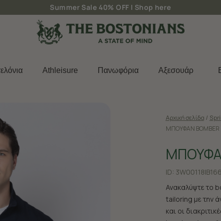
Δωρεάν μεταφορικά για παραγγελίες άνω των 50€
ελόνια
Athleisure
Πανωφόρια
Aξεσουάρ
Αρχική σελίδα
/
Spr
ΜΠΟΥΦΑΝ BOMBER 
ΜΠΟΥΦΑ
ID:
3W00118|B16
Ανακαλύψτε το b
tailoring με την
και οι διακριτικ