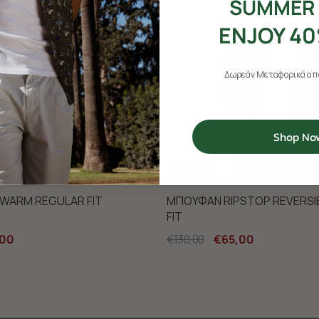
SUMMER 
ENJOY 40
Δωρεάν Μεταφορικά από
Shop No
-50%
 WARM REGULAR FIT
ΜΠΟΥΦΑΝ RIPSTOP REVERSI
FIT
,00
€130,00
€65,00