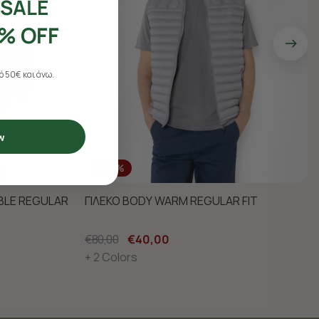
SALE
% OFF
 50€ και άνω.
w
-50%
BLE REGULAR
ΓΙΛΕΚΟ BODY WARM REGULAR FIT
€80,00
€40,00
+ 2 Colors