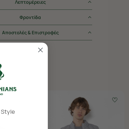
Λεπτομέρειες
Φροντiδα
Αποστολές & Επιστροφές
 Style