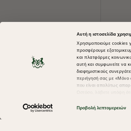
Αυτή η ιστοσελίδα χρησι
Χρησιμοποιούμε cookies γ
προσφέρουμε εξατομικευμέ
και πλατφόρμες κοινωνικ
αυτή και συμφωνείτε να κ
διαφημιστικούς συνεργάτε
περιήγησή σας με «Μόνο α
που είναι απολύτως απαρα
Ωστόσο, λάβετε υπόψη ότ
πληροφορίες που θα βελτ
υπηρεσίες και διαφημίσει
Προβολή λεπτομερειών
Copyright © 2026 thebostonians.gr. All Rights Reserved.
σας επιλέξτε το "Ρυθμίσει
περισσότερα σχετικά με τ