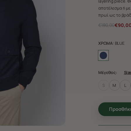
layering piece. 
αποτέλεσμα ή με 
πρωί ως το βράδ
€180,00
€90,0
ΧΡΩΜΑ:
BLUE
Μέγεθος:
Siz
S
M
L
Προσθήκη