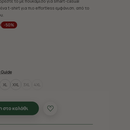
Φορέστε το με πουκάμισο για smart-casual
ένα t-shirt για πιο effortless εμφάνιση, από το
υ.
0
-50%
e Guide
XL
XXL
3XL
4XL
 στο καλάθι