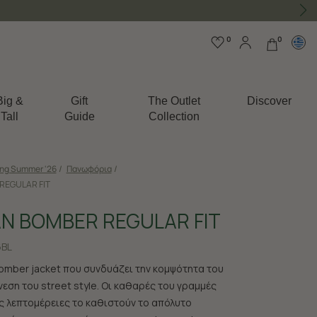
0
0
Big &
Gift
The Outlet
Discover
Tall
Guide
Collection
ing Summer '26
/
Πανωφόρια
/
REGULAR FIT
Ν BOMBER REGULAR FIT
6BL
omber jacket που συνδυάζει την κομψότητα του
 άνεση του street style. Οι καθαρές του γραμμές
ές λεπτομέρειες το καθιστούν το απόλυτο