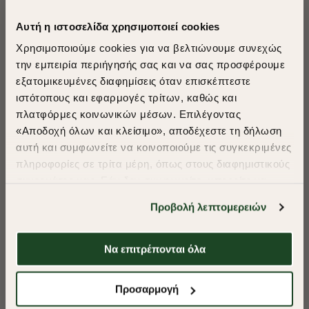
Αυτή η ιστοσελίδα χρησιμοποιεί cookies
Χρησιμοποιούμε cookies για να βελτιώνουμε συνεχώς
την εμπειρία περιήγησής σας και να σας προσφέρουμε
εξατομικευμένες διαφημίσεις όταν επισκέπτεστε
​
ιστότοπους και εφαρμογές τρίτων, καθώς και
A Season of Style
πλατφόρμες κοινωνικών μέσων. Επιλέγοντας
«Αποδοχή όλων και κλείσιμο», αποδέχεστε τη δήλωση
αυτή και συμφωνείτε να κοινοποιούμε τις συγκεκριμένες
SUMMER SALE
πληροφορίες σε τρίτα μέρη, όπως στους διαφημιστικούς
ENJOY 40% OFF
συνεργάτες μας. Εάν δεν συμφωνείτε, μπορείτε να
επιλέξετε να συνεχίσετε την περιήγησή σας με «Μόνο
Προβολή λεπτομερειών
απαιτούμενα cookies» και θα περιοριστούμε
Δωρεάν Μεταφορικά από 50€ και άνω.
στα cookies και τις τεχνολογίες που είναι απολύτως
απαραίτητα για την ασφαλή απόδοση και
Να επιτρέπονται όλα
λειτουργικότητα της ιστοσελίδας μας. Ωστόσο, λάβετε
-40%
-40%
υπόψη ότι αποκλείοντας ορισμένους τύπους cookies δεν
Shop Now
Προσαρμογή
ΣΟΡΤΣ SPORT ESSENTIAL
ΣΟΡΤΣ SPORT E
θα μπορούμε να συλλέξουμε πληροφορίες που θα