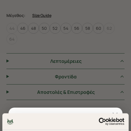
Μέγεθος:
Size Guide
44
46
48
50
52
54
56
58
60
62
64
Λεπτομέρειες
Φροντiδα
Αποστολές & Επιστροφές
ΠΡΟΤΕΙΝΟΥΜΕ ΓΙΑ ΕΣΑΣ