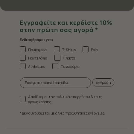
Εγγραφείτε και κερδίστε 10%
στην πρώτη σας αγορά *
Ενδιαφέρομαι για:
Πουκάμισα
T-Shirts
Polo
Παντελόνια
Πλεκτά
Athleisure
Πανωφόρια
Εγγραφή
Αποδέχομαι την πολιτική απορρήτου & τους
όρους χρήσης.
* Δεν συνδυάζεται με άλλες προωθητικές ενέργειες.