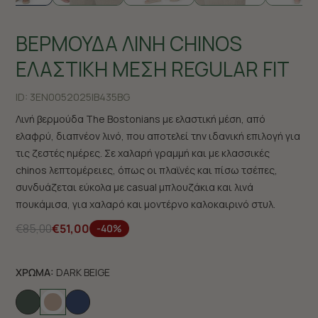
ΒΕΡΜΟΥΔΑ ΛΙΝΗ CHINOS
ΕΛΑΣΤΙΚΗ ΜΕΣΗ REGULAR FIT
ID:
3EN0052025|B435BG
Λινή βερμούδα The Bostonians με ελαστική μέση, από
ελαφρύ, διαπνέον λινό, που αποτελεί την ιδανική επιλογή για
τις ζεστές ημέρες. Σε χαλαρή γραμμή και με κλασσικές
chinos λεπτομέρειες, όπως οι πλαϊνές και πίσω τσέπες,
συνδυάζεται εύκολα με casual μπλουζάκια και λινά
πουκάμισα, για χαλαρό και μοντέρνο καλοκαιρινό στυλ.
€85,00
€51,00
-40%
ΧΡΩΜΑ:
DARK BEIGE