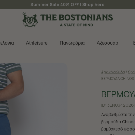
Δωρεάν μεταφορικά για παραγγελίες άνω των 50€
ελόνια
Athleisure
Πανωφόρια
Aξεσουάρ
Αρχική σελίδα
/
Spr
ΒΕΡΜΟΥΔΑ CHINOS 
ΒΕΡΜΟΥΔ
ID:
3EN0342026|
Αναβαθμίστε την
βερμούδα Chinos
βαμβακερό ύφασ