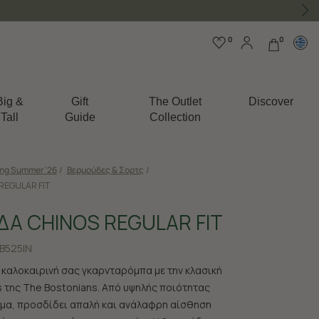
0
0
Big &
Gift
The Outlet
Discover
Tall
Guide
Collection
ing Summer '26
/
Βερμούδες & Σορτς
/
REGULAR FIT
Α CHINOS REGULAR FIT
B525IN
 καλοκαιρινή σας γκαρνταρόμπα με την κλασική
 της The Bostonians. Από υψηλής ποιότητας
μα, προσδίδει απαλή και ανάλαφρη αίσθηση