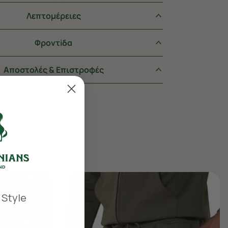
Λεπτομέρειες
Φροντiδα
Αποστολές & Επιστροφές
 Style