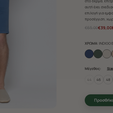
στο δέρμα, επιτ
αυτή έχει σχεδια
επιλογή για εμφ
προσέγγιση, χωρ
€65,00
€39,00
ΧΡΩΜΑ:
INDIGO 
Μέγεθος:
Siz
44
46
48
Προσθήκη