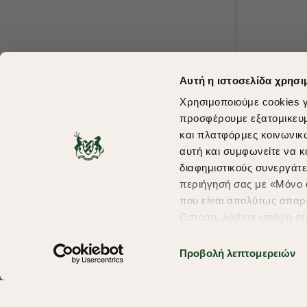
Αυτή η ιστοσελίδα χρησι
Χρησιμοποιούμε cookies γ
προσφέρουμε εξατομικευμέ
και πλατφόρμες κοινωνικ
αυτή και συμφωνείτε να κ
διαφημιστικούς συνεργάτε
περιήγησή σας με «Μόνο α
που είναι απολύτως απαρα
Ωστόσο, λάβετε υπόψη ότ
πληροφορίες που θα βελτ
υπηρεσίες και διαφημίσει
Προβολή λεπτομερειών
σας επιλέξτε το "Ρυθμίσει
περισσότερα σχετικά με τ
Copyright © 2026 thebostonians.gr. All Rights Reserved.