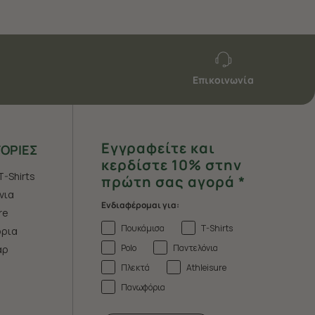
Επικοινωνία
Εγγραφείτε και
ΟΡΙΕΣ
κερδίστε 10% στην
T-Shirts
πρώτη σας αγορά *
νια
Ενδιαφέρομαι για:
re
Πουκάμισα
T-Shirts
ρια
Polo
Παντελόνια
άρ
Πλεκτά
Athleisure
Πανωφόρια