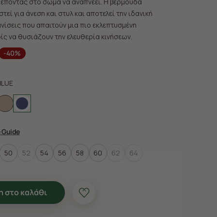
ρέποντας στο σώμα να αναπνέει. Η βερμούδα
στεί για άνεση και στυλ και αποτελεί την ιδανική
ανίσεις που απαιτούν μια πιο εκλεπτυσμένη
ίς να θυσιάζουν την ελευθερία κινήσεων.
-40%
BLUE
e Guide
50
52
54
56
58
60
62
64
 στο καλάθι