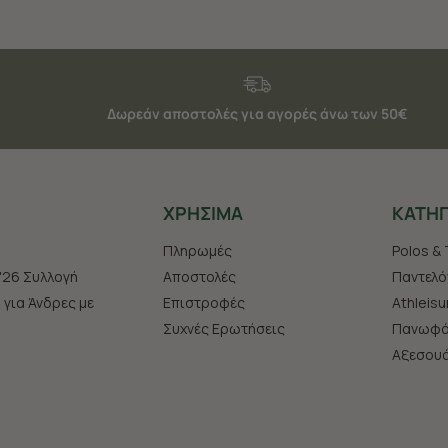
Δωρεάν αποστολές για αγορές άνω των 50€
ΧΡHΣΙΜΑ
ΚΑΤΗΓ
Πληρωμές
Polos & 
'26 Συλλογή
Αποστολές
Παντελό
s για Άνδρες με
Επιστροφές
Athleisu
Συχνές Ερωτήσεις
Πανωφό
Aξεσου