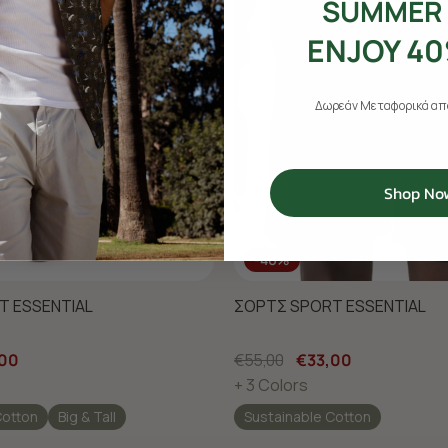
SUMMER 
ENJOY 40
Δωρεάν Μεταφορικά από
Shop No
-40%
T ESSENTIAL
ΣΟΡΤΣ SPORT ESSENTIAL
,00
€55,00
€33,00
+ 3 Colors
Cotton
Big & Tall
Sustainable Cotton