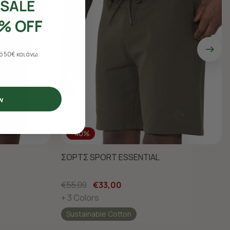
SALE
% OFF
 50€ και άνω.
w
-40%
ΣΟΡΤΣ SPORT ESSENTIAL
€55,00
€33,00
+ 3 Colors
Sustainable Cotton