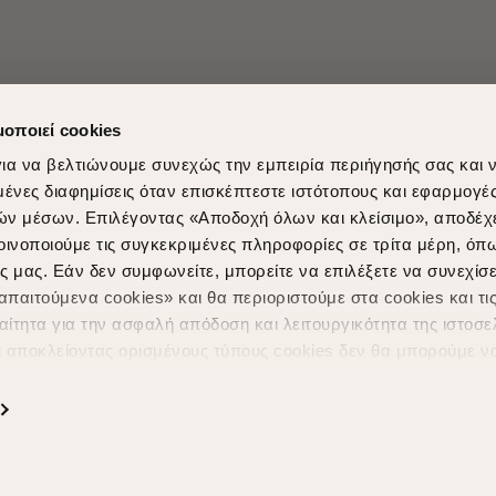
μοποιεί cookies
ια να βελτιώνουμε συνεχώς την εμπειρία περιήγησής σας και 
νες διαφημίσεις όταν επισκέπτεστε ιστότοπους και εφαρμογέ
ών μέσων. Επιλέγοντας «Αποδοχή όλων και κλείσιμο», αποδέχ
οινοποιούμε τις συγκεκριμένες πληροφορίες σε τρίτα μέρη, όπ
ς μας. Εάν δεν συμφωνείτε, μπορείτε να επιλέξετε να συνεχίσε
Shopping in secure with
Shipping Metho
παιτούμενα cookies» και θα περιοριστούμε στα cookies και τις
ίτητα για την ασφαλή απόδοση και λειτουργικότητα της ιστοσε
ι αποκλείοντας ορισμένους τύπους cookies δεν θα μπορούμε ν
ιώσουν την περιήγησή σας και να σας προσφέρουμε εξατομικε
ς. Για να προσαρμόσετε τις επιλογές σας ή να ανακαλέσετε τ
ς Cookies " ανά πάσα στιγμή με ισχύ για το μέλλον. Εάν επιθυ
α cookies, επισκεφθείτε οποιαδήποτε στιγμή τη σελίδα
Πολιτική
Powered by
nopCommerce
|
Designed & Developed by
SLEED