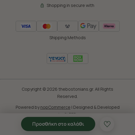
Shopping in secure with
Shipping Methods
Copyright © 2026 thebostonians.gr. All Rights
Reserved.
Powered by
nopCommerce
|
Designed & Developed
by
SLEED
Προσθήκη στο καλάθι
'Οροι Χρησης
Πολιτική Cookies
Προσωπικά Δεδομένα