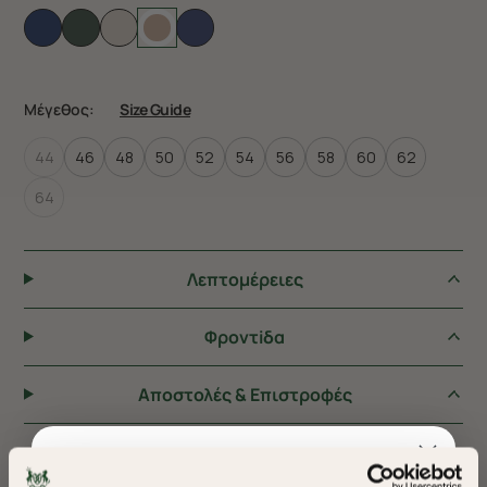
Μέγεθος:
Size Guide
44
46
48
50
52
54
56
58
60
62
64
Λεπτομέρειες
Φροντiδα
Αποστολές & Επιστροφές