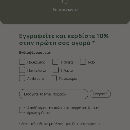
Επικοινωνία
Εγγραφείτε και κερδίστε 10%
στην πρώτη σας αγορά *
Ενδιαφέρομαι για:
Πουκάμισα
T-Shirts
Polo
Παντελόνια
Πλεκτά
Athleisure
Πανωφόρια
Εγγραφή
Αποδέχομαι την πολιτική απορρήτου & τους
όρους χρήσης.
* Δεν συνδυάζεται με άλλες προωθητικές ενέργειες.