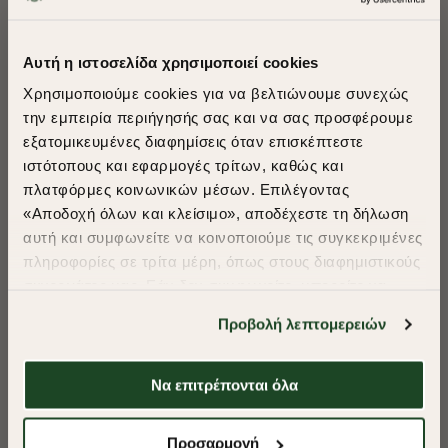
ΠΡΟΤΕΙΝΟΥΜΕ ΓΙΑ ΕΣΑΣ
Αυτή η ιστοσελίδα χρησιμοποιεί cookies
Χρησιμοποιούμε cookies για να βελτιώνουμε συνεχώς
την εμπειρία περιήγησής σας και να σας προσφέρουμε
εξατομικευμένες διαφημίσεις όταν επισκέπτεστε
​
ιστότοπους και εφαρμογές τρίτων, καθώς και
A Season of Style
πλατφόρμες κοινωνικών μέσων. Επιλέγοντας
«Αποδοχή όλων και κλείσιμο», αποδέχεστε τη δήλωση
αυτή και συμφωνείτε να κοινοποιούμε τις συγκεκριμένες
SUMMER SALE
πληροφορίες σε τρίτα μέρη, όπως στους διαφημιστικούς
ENJOY 40% OFF
συνεργάτες μας. Εάν δεν συμφωνείτε, μπορείτε να
επιλέξετε να συνεχίσετε την περιήγησή σας με «Μόνο
Προβολή λεπτομερειών
απαιτούμενα cookies» και θα περιοριστούμε
Δωρεάν Μεταφορικά από 50€ και άνω.
στα cookies και τις τεχνολογίες που είναι απολύτως
απαραίτητα για την ασφαλή απόδοση και
Να επιτρέπονται όλα
λειτουργικότητα της ιστοσελίδας μας. Ωστόσο, λάβετε
υπόψη ότι αποκλείοντας ορισμένους τύπους cookies δεν
-40%
-40%
Shop Now
Προσαρμογή