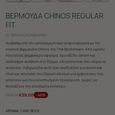
ΒΕΡΜΟΥΔΑ CHINOS REGULAR
FIT
ID:
3EN0342026|B435BG
Αναβαθμίστε την καλοκαιρινή σας γκαρνταρόμπα με την
κλασική βερμούδα Chinos της The Bostonians. Από υψηλής
ποιότητας βαμβακερό ύφασμα, προσδίδει απαλή και
ανάλαφρη αίσθηση στο δέρμα, επιτρέποντας στο σώμα να
αναπνέει. Η βερμούδα αυτή έχει σχεδιαστεί για άνεση και
στυλ και αποτελεί την ιδανική επιλογή για εμφανίσεις που
απαιτούν μια πιο εκλεπτυσμένη προσέγγιση, χωρίς να
θυσιάζουν την ελευθερία κινήσεων.
€65,00
€39,00
-40%
ΧΡΩΜΑ:
DARK BEIGE