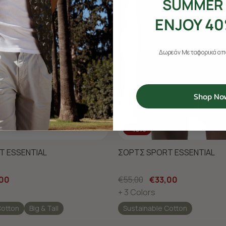
SUMMER 
ENJOY 40
Δωρεάν Μεταφορικά από
Shop No
-40%
T ESSENTIAL
ΣΟΡΤΣ SPORT ESSENTIAL
,00
€55,00
€33,00
+ 3 Colors
Cotton
Big & Tall
Sustainable Cotton