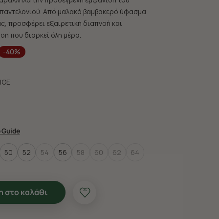
 παντελονιού. Από μαλακό βαμβακερό ύφασμα
ς, προσφέρει εξαιρετική διαπνοή και
η που διαρκεί όλη μέρα.
-40%
IGE
e Guide
50
52
54
56
58
60
62
64
 στο καλάθι