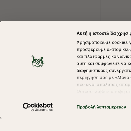
Αυτή η ιστοσελίδα χρησι
Χρησιμοποιούμε cookies γ
προσφέρουμε εξατομικευμέ
και πλατφόρμες κοινωνικ
αυτή και συμφωνείτε να κ
διαφημιστικούς συνεργάτε
περιήγησή σας με «Μόνο α
που είναι απολύτως απαρα
Ωστόσο, λάβετε υπόψη ότ
πληροφορίες που θα βελτ
υπηρεσίες και διαφημίσει
Προβολή λεπτομερειών
σας επιλέξτε το "Ρυθμίσει
περισσότερα σχετικά με τ
Copyright © 2026 thebostonians.gr. All Rights Reserved.