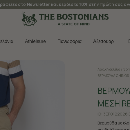
ραφείτε στο Newsletter και κερδίστε 10% στην πρώτη σας α
ελόνια
Athleisure
Πανωφόρια
Aξεσουάρ
Αρχική σελίδα
/
Spr
ΒΕΡΜΟΥΔΑ CHINOS 
ΒΕΡΜΟΥ
ΜΕΣΗ RE
ID:
3EP0122026|
Bερμούδα με ελα
συνδυάζοντας π