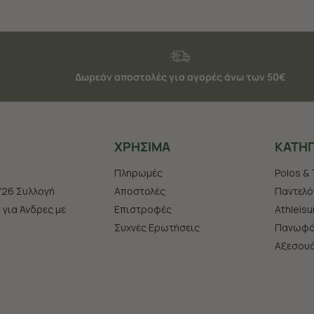
Δωρεάν αποστολές για αγορές άνω των 50€
ΧΡHΣΙΜΑ
ΚΑΤΗΓ
Πληρωμές
Polos & 
'26 Συλλογή
Αποστολές
Παντελό
s για Άνδρες με
Επιστροφές
Athleisu
Συχνές Ερωτήσεις
Πανωφό
Aξεσου