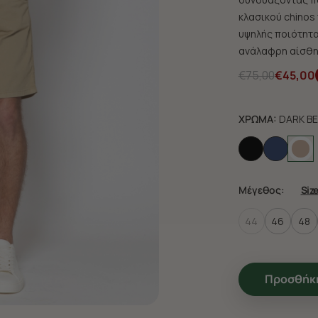
κλασικού chinos
υψηλής ποιότητα
ανάλαφρη αίσθησ
€75,00
€45,00
ΧΡΩΜΑ:
DARK BE
Μέγεθος:
Siz
44
46
48
Προσθήκη