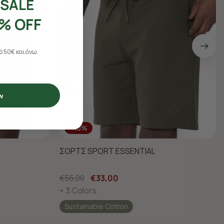
SALE
% OFF
 50€ και άνω.
w
-40%
ΣΟΡΤΣ SPORT ESSENTIAL
€55,00
€33,00
+ 3 Colors
Sustainable Cotton