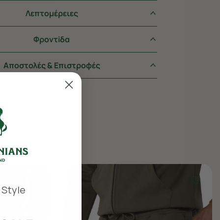
Λεπτομέρειες
Φροντiδα
Αποστολές & Επιστροφές
 Style