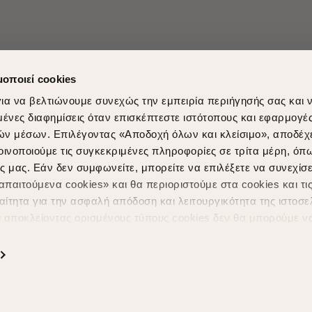
μοποιεί cookies
ια να βελτιώνουμε συνεχώς την εμπειρία περιήγησής σας και 
νες διαφημίσεις όταν επισκέπτεστε ιστότοπους και εφαρμογέ
ών μέσων. Επιλέγοντας «Αποδοχή όλων και κλείσιμο», αποδέχ
οινοποιούμε τις συγκεκριμένες πληροφορίες σε τρίτα μέρη, όπ
ς μας. Εάν δεν συμφωνείτε, μπορείτε να επιλέξετε να συνεχίσε
Shopping in secure with
Shipping Metho
παιτούμενα cookies» και θα περιοριστούμε στα cookies και τις
ίτητα για την ασφαλή απόδοση και λειτουργικότητα της ιστοσε
ι αποκλείοντας ορισμένους τύπους cookies δεν θα μπορούμε ν
ιώσουν την περιήγησή σας και να σας προσφέρουμε εξατομικε
ς. Για να προσαρμόσετε τις επιλογές σας ή να ανακαλέσετε τ
ς Cookies " ανά πάσα στιγμή με ισχύ για το μέλλον. Εάν επιθυ
α cookies, επισκεφθείτε οποιαδήποτε στιγμή τη σελίδα
Πολιτική
Powered by
nopCommerce
|
Designed & Developed by
SLEED