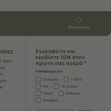
Επικοινωνία
Εγγραφείτε και
ΟΡΙΕΣ
κερδίστε 10% στην
T-Shirts
πρώτη σας αγορά *
νια
Ενδιαφέρομαι για:
re
Πουκάμισα
T-Shirts
ρια
Polo
Παντελόνια
άρ
Πλεκτά
Athleisure
Πανωφόρια