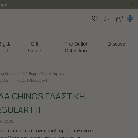
γορά
0
0
Big &
Gift
The Outlet
Discover
Tall
Guide
Collection
ing Summer '26
/
Βερμούδες & Σορτς
/
ΕΛΑΣΤΙΚΗ ΜΕΣΗ REGULAR FIT
ΔΑ CHINOS ΕΛΑΣΤΙΚΗ
GULAR FIT
B435BG
στική μέση που επαναπροσδιορίζει την άνεση,
αράλληλα την προσεγμένη εμφάνιση του