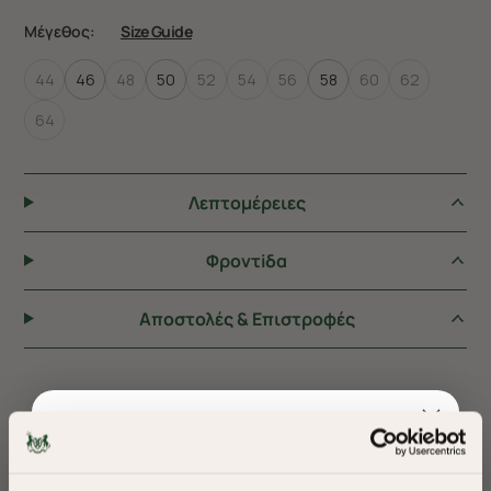
Μέγεθος:
Size Guide
44
46
48
50
52
54
56
58
60
62
64
Λεπτομέρειες
Φροντiδα
Αποστολές & Επιστροφές
ΠΡΟΤΕΙΝΟΥΜΕ ΓΙΑ ΕΣΑΣ