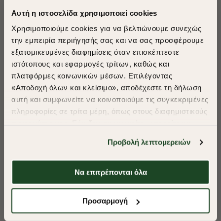
Αυτή η ιστοσελίδα χρησιμοποιεί cookies
Χρησιμοποιούμε cookies για να βελτιώνουμε συνεχώς
την εμπειρία περιήγησής σας και να σας προσφέρουμε
εξατομικευμένες διαφημίσεις όταν επισκέπτεστε
​
ιστότοπους και εφαρμογές τρίτων, καθώς και
A Season of Style
πλατφόρμες κοινωνικών μέσων. Επιλέγοντας
«Αποδοχή όλων και κλείσιμο», αποδέχεστε τη δήλωση
αυτή και συμφωνείτε να κοινοποιούμε τις συγκεκριμένες
SUMMER SALE
πληροφορίες σε τρίτα μέρη, όπως στους διαφημιστικούς
ENJOY 40% OFF
συνεργάτες μας. Εάν δεν συμφωνείτε, μπορείτε να
επιλέξετε να συνεχίσετε την περιήγησή σας με «Μόνο
Προβολή λεπτομερειών
απαιτούμενα cookies» και θα περιοριστούμε
Δωρεάν Μεταφορικά από 50€ και άνω.
στα cookies και τις τεχνολογίες που είναι απολύτως
απαραίτητα για την ασφαλή απόδοση και
Να επιτρέπονται όλα
-40%
-40%
λειτουργικότητα της ιστοσελίδας μας. Ωστόσο, λάβετε
υπόψη ότι αποκλείοντας ορισμένους τύπους cookies δεν
Shop Now
ΣΟΡΤΣ SPORT ESSENTIAL
ΣΟΡΤΣ SPORT E
Προσαρμογή
θα μπορούμε να συλλέξουμε πληροφορίες που θα
βελτιώσουν την περιήγησή σας και να σας