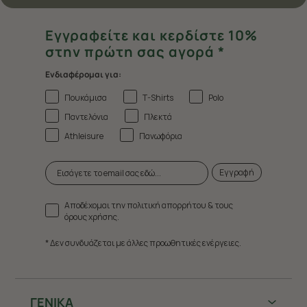
Εγγραφείτε και κερδίστε 10%
στην πρώτη σας αγορά *
Ενδιαφέρομαι για:
Πουκάμισα
T-Shirts
Polo
Παντελόνια
Πλεκτά
Athleisure
Πανωφόρια
Εγγραφή
Αποδέχομαι την πολιτική απορρήτου & τους
όρους χρήσης.
* Δεν συνδυάζεται με άλλες προωθητικές ενέργειες.
ΓΕΝΙΚΑ