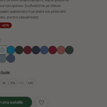
εια του χρόνου. Συνδυάζεται με chinos
ομψές εμφανίσεις ή με jeans και μέσα από
es, για πιο casual looks.
-40%
E
e Guide
XL
XXL
3XL
4XL
 στο καλάθι