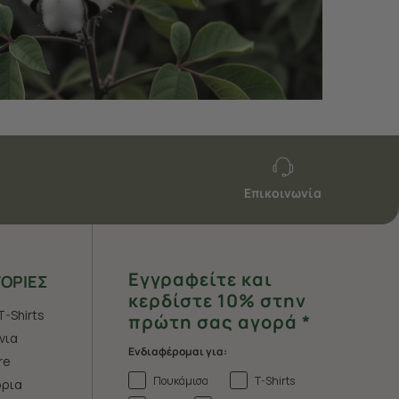
Επικοινωνία
Εγγραφείτε και
ΟΡΙΕΣ
κερδίστε 10% στην
T-Shirts
πρώτη σας αγορά *
νια
Ενδιαφέρομαι για:
re
Πουκάμισα
T-Shirts
ρια