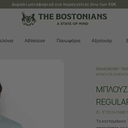
Δωρεάν μεταφορικά για παραγγελίες άνω των 50€
ελόνια
Athleisure
Πανωφόρια
Aξεσουάρ
Αρχική σελίδα
/
Spr
ΜΠΛΟΥΖΑ ESSENTIAL
ΜΠΛΟΥΖΑ
REGULAR
ID:
3TS1241N|B07
Το κοντομάνικο T
απαραίτητο κομμ