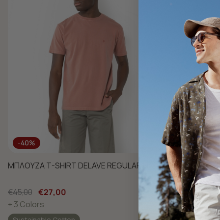
-40%
-40%
ΜΠΛΟΥΖΑ T-SHIRT DELAVE REGULAR FIT
ΜΠΛΟΥΖΑ ESS
FIT
€45,00
€27,00
€35,00
€21,
+ 3 Colors
+ 16 Colors
Sustainable Cotton
Sustainable 