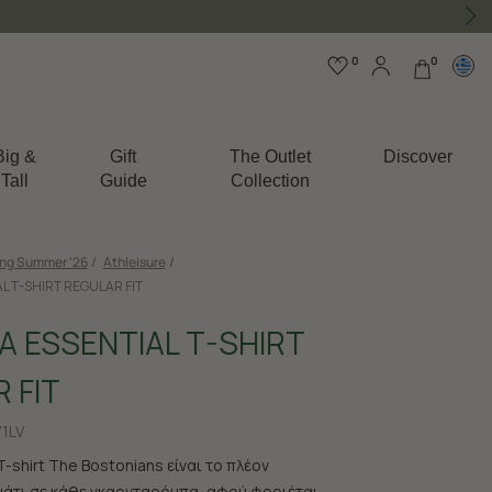
0
0
Big &
Gift
The Outlet
Discover
Tall
Guide
Collection
ing Summer '26
/
Athleisure
/
 T-SHIRT REGULAR FIT
 ESSENTIAL T-SHIRT
 FIT
1LV
-shirt The Bostonians είναι το πλέον
άτι σε κάθε γκαρνταρόμπα, αφού φοριέται