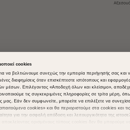
Aξεσου
μοποιεί cookies
ια να βελτιώνουμε συνεχώς την εμπειρία περιήγησής σας και 
νες διαφημίσεις όταν επισκέπτεστε ιστότοπους και εφαρμογέ
ών μέσων. Επιλέγοντας «Αποδοχή όλων και κλείσιμο», αποδέχ
οινοποιούμε τις συγκεκριμένες πληροφορίες σε τρίτα μέρη, όπ
ς μας. Εάν δεν συμφωνείτε, μπορείτε να επιλέξετε να συνεχίσε
Shopping in secure with
Shipping Metho
παιτούμενα cookies» και θα περιοριστούμε στα cookies και τις
ίτητα για την ασφαλή απόδοση και λειτουργικότητα της ιστοσε
ι αποκλείοντας ορισμένους τύπους cookies δεν θα μπορούμε ν
ιώσουν την περιήγησή σας και να σας προσφέρουμε εξατομικε