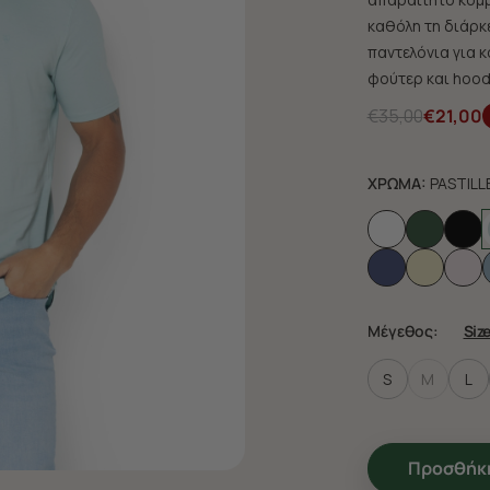
καθόλη τη διάρκ
παντελόνια για κ
φούτερ και hoodi
€35,00
€21,00
ΧΡΩΜΑ:
PASTILL
Μέγεθος:
Siz
S
M
L
Προσθήκη