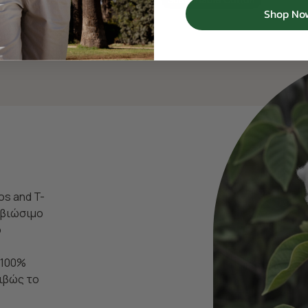
Shop No
os and T-
ι βιώσιμο
ο
 100%
ιβώς το