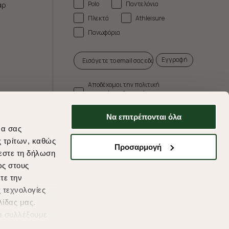
Polo
Παντελόνια
άρ
Πλεκτά
Athleisure
Πανωφόρια
Εγγραφή
Αποδέχομαι την πολιτική
απορρήτου & τους όρους
χρήσης.
Να επιτρέπονται όλα
* Δεν συνδυάζεται με άλλες προωθητικές
να σας
ενέργειες.
ς τρίτων, καθώς
Προσαρμογή
εστε τη δήλωση
ως στους
τε την
ds
 τεχνολογίες
λίδας μας.
α συλλέξουμε
υμένες