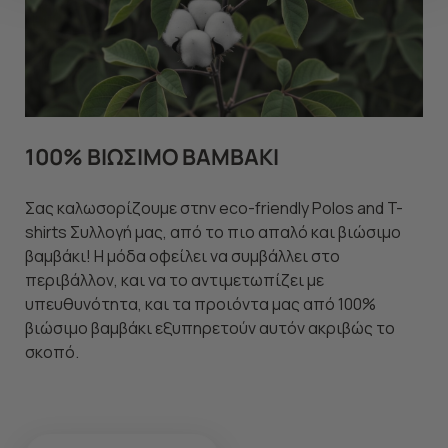
"Ρυθμίσεις Cookies " ανά πάσα στιγμή με ισχύ για το
μέλλον. Εάν επιθυμείτε να μάθετε περισσότερα
σχετικά με τα cookies, επισκεφθείτε οποιαδήποτε στιγμή
τη σελίδα
Πολιτική cookies (link)
.
100% ΒΙΩΣΙΜΟ ΒΑΜΒΑΚΙ
Σας καλωσορίζουμε στην eco-friendly Polos and T-
shirts Συλλογή μας, από το πιο απαλό και βιώσιμο
βαμβάκι! Η μόδα οφείλει να συμβάλλει στο
περιβάλλον, και να το αντιμετωπίζει με
υπευθυνότητα, και τα προιόντα μας από 100%
βιώσιμο βαμβάκι εξυπηρετούν αυτόν ακριβώς το
σκοπό.