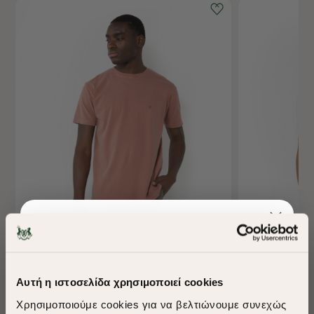
-40%
-40%
ΜΠΛΟΥΖΑ T-SHIRT DELAVE REGULAR FIT
ΜΠΛΟΥΖΑ ESSEN
Αυτή η ιστοσελίδα χρησιμοποιεί cookies
Χρησιμοποιούμε cookies για να βελτιώνουμε συνεχώς