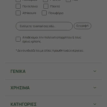
Παντελόνια
Πλεκτά
Athleisure
Πανωφόρια
Εγγραφή
Αποδέχομαι την πολιτική απορρήτου & τους
όρους χρήσης.
* Δεν συνδυάζεται με άλλες προωθητικές ενέργειες.
ΓΕΝΙΚΑ
ΧΡHΣΙΜΑ
ΚΑΤΗΓΟΡΙΕΣ