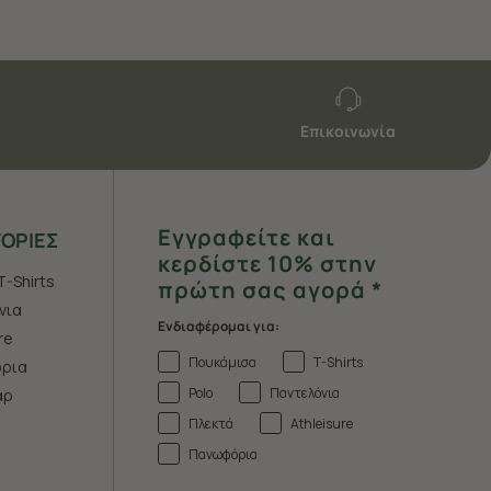
Επικοινωνία
Εγγραφείτε και
ΟΡΙΕΣ
κερδίστε 10% στην
T-Shirts
πρώτη σας αγορά *
νια
Ενδιαφέρομαι για:
re
Πουκάμισα
T-Shirts
ρια
Polo
Παντελόνια
άρ
Πλεκτά
Athleisure
Πανωφόρια