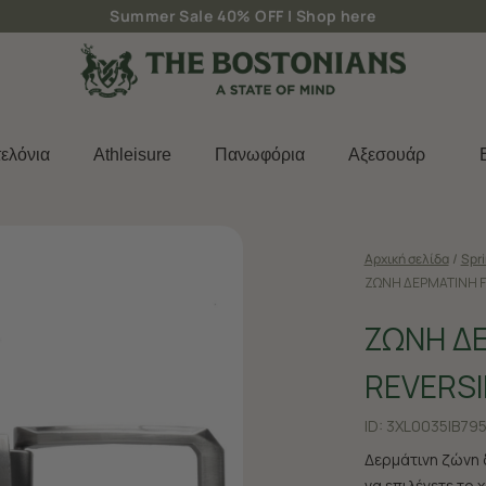
Δωρεάν μεταφορικά για παραγγελίες άνω των 50€
ελόνια
Athleisure
Πανωφόρια
Aξεσουάρ
Αρχική σελίδα
/
Spr
ΖΩΝΗ ΔΕΡΜΑΤΙΝΗ F
ΖΩΝΗ Δ
REVERSI
ID:
3XL0035|B79
Δερμάτινη ζώνη 
να επιλέγετε το 