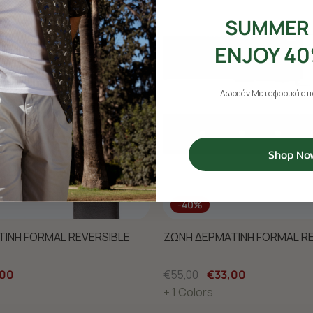
SUMMER 
ENJOY 40
Δωρεάν Μεταφορικά από
Shop No
-40%
ΙΝΗ FORMAL REVERSIBLE
ΖΩΝΗ ΔΕΡΜΑΤΙΝΗ FORMAL RE
,00
€55,00
€33,00
+ 1 Colors