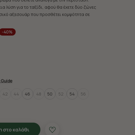
εια λύση για τo ταξίδι, αφού θα έχετε δύο ζώνες
σσικό αξεσουάρ που προσθέτει κομψότητα σε
-40%
e Guide
42
44
46
48
50
52
54
56
 στο καλάθι