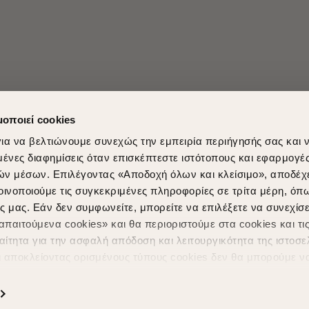
μοποιεί cookies
ια να βελτιώνουμε συνεχώς την εμπειρία περιήγησής σας και 
νες διαφημίσεις όταν επισκέπτεστε ιστότοπους και εφαρμογέ
ών μέσων. Επιλέγοντας «Αποδοχή όλων και κλείσιμο», αποδέχ
Shopping in secure with
Shipping Metho
οινοποιούμε τις συγκεκριμένες πληροφορίες σε τρίτα μέρη, όπ
ς μας. Εάν δεν συμφωνείτε, μπορείτε να επιλέξετε να συνεχίσε
παιτούμενα cookies» και θα περιοριστούμε στα cookies και τις
ίτητα για την ασφαλή απόδοση και λειτουργικότητα της ιστοσε
ι αποκλείοντας ορισμένους τύπους cookies δεν θα μπορούμε ν
ιώσουν την περιήγησή σας και να σας προσφέρουμε εξατομικε
ς. Για να προσαρμόσετε τις επιλογές σας ή να ανακαλέσετε τ
Powered by
nopCommerce
|
Designed & Developed by
SLEED
ς Cookies " ανά πάσα στιγμή με ισχύ για το μέλλον. Εάν επιθυ