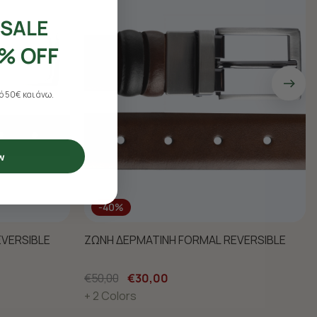
SALE
% OFF
 50€ και άνω.
w
-40%
VERSIBLE
ΖΩΝΗ ΔΕΡΜΑΤΙΝΗ FORMAL REVERSIBLE
€50,00
€30,00
+ 2 Colors