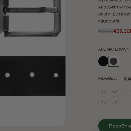
Αποτελεί την τέλ
σε μία! Ένα κλα
κάθε outfit.
€55,00
€33,00
ΧΡΩΜΑ:
BROWN
Μέγεθος:
Siz
38
40
41
58
60
Προσθήκη