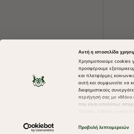
Αυτή η ιστοσελίδα χρησι
Χρησιμοποιούμε cookies γ
προσφέρουμε εξατομικευμέ
και πλατφόρμες κοινωνικ
αυτή και συμφωνείτε να κ
διαφημιστικούς συνεργάτε
περιήγησή σας με «Μόνο α
που είναι απολύτως απαρα
Ωστόσο, λάβετε υπόψη ότ
πληροφορίες που θα βελτ
υπηρεσίες και διαφημίσει
Προβολή λεπτομερειών
Copyright © 2026 thebostonians.gr. All Rights Reserved.
σας επιλέξτε το "Ρυθμίσει