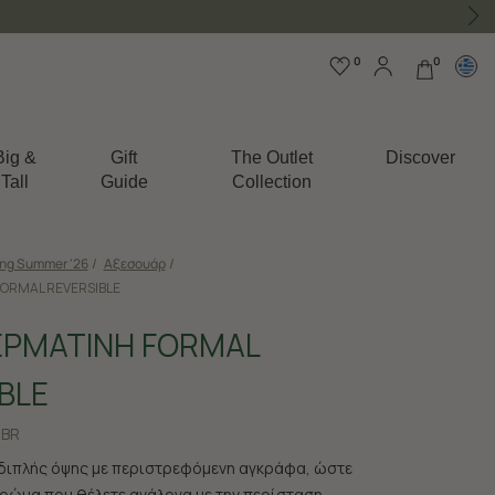
0
0
Big &
Gift
The Outlet
Discover
Tall
Guide
Collection
ing Summer '26
/
Αξεσουάρ
/
ORMAL REVERSIBLE
ΕΡΜΑΤΙΝΗ FORMAL
BLE
5BR
διπλής όψης με περιστρεφόμενη αγκράφα, ώστε
χρώμα που θέλετε ανάλογα με την περίσταση.