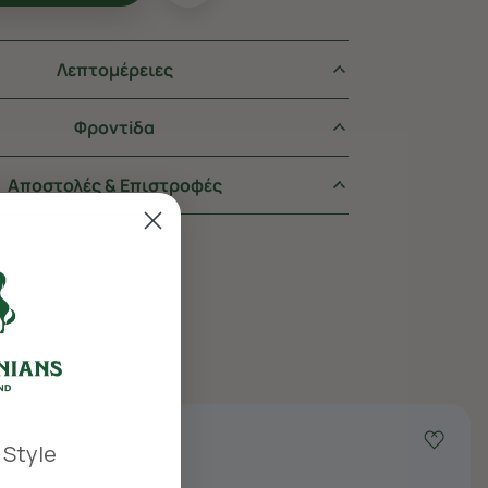
Λεπτομέρειες
Φροντiδα
Αποστολές & Επιστροφές
 Style