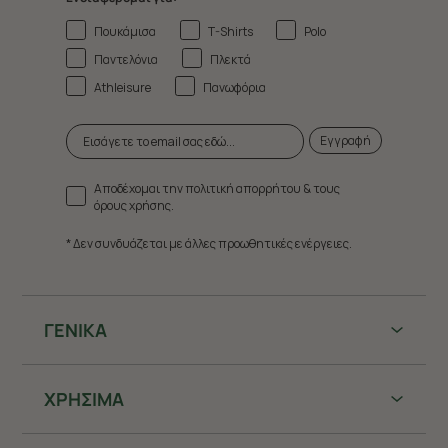
Πουκάμισα
T-Shirts
Polo
Παντελόνια
Πλεκτά
Athleisure
Πανωφόρια
Εγγραφή
Αποδέχομαι την πολιτική απορρήτου & τους
όρους χρήσης.
* Δεν συνδυάζεται με άλλες προωθητικές ενέργειες.
ΓΕΝΙΚΑ
ΧΡHΣΙΜΑ