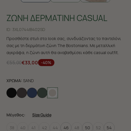
ΖΩΝΗ ΔΕΡΜΑΤΙΝΗ CASUAL
ID:
3XL0744|B402SD
Προσθέστε στυλ στο look σας, συνδυάζοντας το παντελόνι
σας με τη δερμάτινη ζώνη The Bostonians. Με μεταλλική
αγκράφα, η ζώνη αυτή θα αναβαθμίσει κάθε casual outfit.
€55,00
€33,00
-40%
ΧΡΩΜΑ:
SAND
Μέγεθος:
Size Guide
38
40
41
42
44
46
48
50
52
54