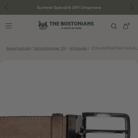
Summer Sale 40% OFF |
Shop here
Δωρεάν με
0
Αρχική σελίδα
/
Spring Summer '26
/
Αξεσουάρ
/
ΖΩΝΗ ΔΕΡΜΑΤΙΝΗ CASUAL