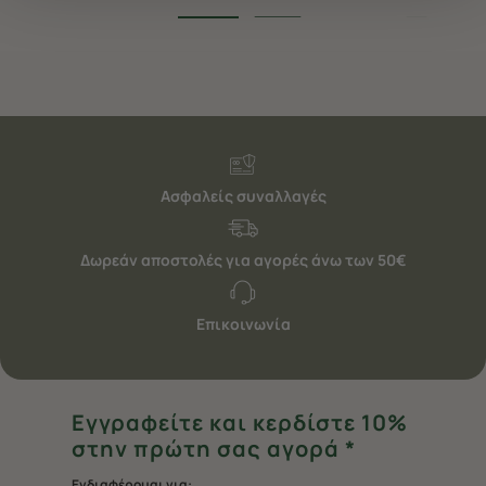
να ανακαλέσετε τη συγκατάθεσή σας επιλέξτε το
"Ρυθμίσεις Cookies " ανά πάσα στιγμή με ισχύ για το
μέλλον. Εάν επιθυμείτε να μάθετε περισσότερα
σχετικά με τα cookies, επισκεφθείτε οποιαδήποτε στιγμή
τη σελίδα
Πολιτική cookies (link)
.
Ασφαλείς συναλλαγές
Δωρεάν αποστολές για αγορές άνω των 50€
Επικοινωνία
Εγγραφείτε και κερδίστε 10%
στην πρώτη σας αγορά *
Ενδιαφέρομαι για: