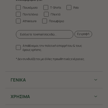
Πουκάμισα
T-Shirts
Polo
Παντελόνια
Πλεκτά
Athleisure
Πανωφόρια
Εγγραφή
Αποδέχομαι την πολιτική απορρήτου & τους
όρους χρήσης.
* Δεν συνδυάζεται με άλλες προωθητικές ενέργειες.
ΓΕΝΙΚΑ
ΧΡHΣΙΜΑ