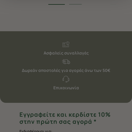
να ανακαλέσετε τη συγκατάθεσή σας επιλέξτε το
"Ρυθμίσεις Cookies " ανά πάσα στιγμή με ισχύ για το
μέλλον. Εάν επιθυμείτε να μάθετε περισσότερα
σχετικά με τα cookies, επισκεφθείτε οποιαδήποτε στιγμή
τη σελίδα
Πολιτική cookies (link)
.
Ασφαλείς συναλλαγές
Δωρεάν αποστολές για αγορές άνω των 50€
Επικοινωνία
Εγγραφείτε και κερδίστε 10%
στην πρώτη σας αγορά *
Ενδιαφέρομαι για: