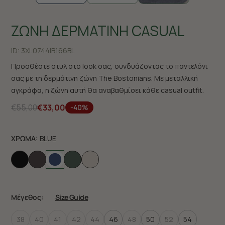
ΖΩΝΗ ΔΕΡΜΑΤΙΝΗ CASUAL
ID:
3XL0744|B166BL
Προσθέστε στυλ στο look σας, συνδυάζοντας το παντελόνι
σας με τη δερμάτινη ζώνη The Bostonians. Με μεταλλική
αγκράφα, η ζώνη αυτή θα αναβαθμίσει κάθε casual outfit.
€55,00
€33,00
-40%
ΧΡΩΜΑ:
BLUE
Μέγεθος:
Size Guide
38
40
41
42
44
46
48
50
52
54