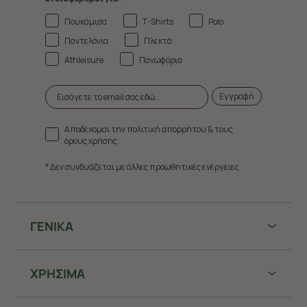
Πουκάμισα
T-Shirts
Polo
Παντελόνια
Πλεκτά
Athleisure
Πανωφόρια
Εγγραφή
Αποδέχομαι την πολιτική απορρήτου & τους
όρους χρήσης.
* Δεν συνδυάζεται με άλλες προωθητικές ενέργειες.
ΓΕΝΙΚΑ
ΧΡHΣΙΜΑ