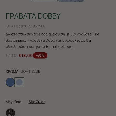
ΓΡΑΒΑΤΑ DOBBY
ID:
3TIE390027|B505LB
Δωστε στυλ σε κάθε σας εμφάνιση με μία γραβάτα The
Bostonians. Η γραβάτα Dobby με μικροσχέδια, θα
ολοκληρώσει κομψά το formal look σας.
€30,00
€18,00
-40%
ΧΡΩΜΑ:
LIGHT BLUE
Μέγεθος:
Size Guide
ONE
SIZE