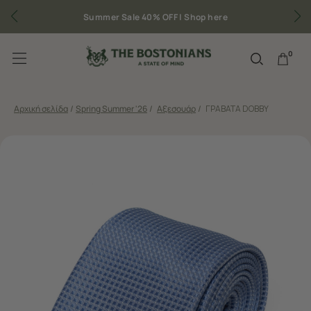
Shop here
Δωρεάν μεταφορικά για παραγγελίες ά
0
Αρχική σελίδα
/
Spring Summer '26
/
Αξεσουάρ
/
ΓΡΑΒΑΤΑ DOBBY