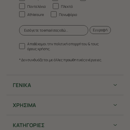
Παντελόνια
Πλεκτά
Athleisure
Πανωφόρια
Εγγραφή
Αποδέχομαι την πολιτική απορρήτου & τους
όρους χρήσης.
* Δεν συνδυάζεται με άλλες προωθητικές ενέργειες.
ΓΕΝΙΚΑ
ΧΡHΣΙΜΑ
ΚΑΤΗΓΟΡΙΕΣ