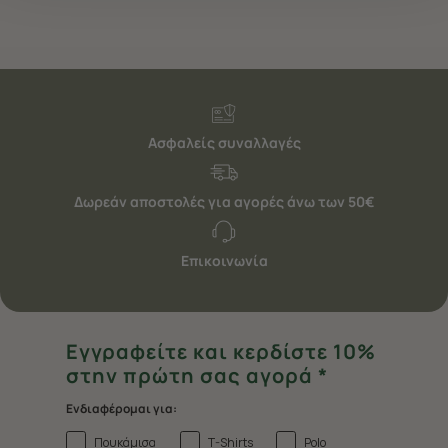
"Ρυθμίσεις Cookies " ανά πάσα στιγμή με ισχύ για το
μέλλον. Εάν επιθυμείτε να μάθετε περισσότερα
σχετικά με τα cookies, επισκεφθείτε οποιαδήποτε στιγμή
τη σελίδα
Πολιτική cookies (link)
.
Ασφαλείς συναλλαγές
Δωρεάν αποστολές για αγορές άνω των 50€
Επικοινωνία
Εγγραφείτε και κερδίστε 10%
στην πρώτη σας αγορά *
Ενδιαφέρομαι για:
Πουκάμισα
T-Shirts
Polo