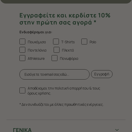
Εγγραφείτε και κερδίστε 10%
στην πρώτη σας αγορά *
Ενδιαφέρομαι για:
Πουκάμισα
T-Shirts
Polo
Παντελόνια
Πλεκτά
Athleisure
Πανωφόρια
Εγγραφή
Αποδέχομαι την πολιτική απορρήτου & τους
όρους χρήσης.
* Δεν συνδυάζεται με άλλες προωθητικές ενέργειες.
ΓΕΝΙΚΑ