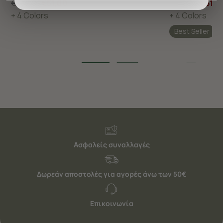
€85,00
€51,00
€85,00
€51,0
προσφέρουμε εξατομικευμένες υπηρεσίες και
+ 4 Colors
+ 4 Colors
διαφημίσεις. Για να προσαρμόσετε τις επιλογές σας ή
Best Seller
να ανακαλέσετε τη συγκατάθεσή σας επιλέξτε το
"Ρυθμίσεις Cookies " ανά πάσα στιγμή με ισχύ για το
μέλλον. Εάν επιθυμείτε να μάθετε περισσότερα
σχετικά με τα cookies, επισκεφθείτε οποιαδήποτε στιγμή
τη σελίδα
Πολιτική cookies (link)
.
Ασφαλείς συναλλαγές
Δωρεάν αποστολές για αγορές άνω των 50€
Επικοινωνία