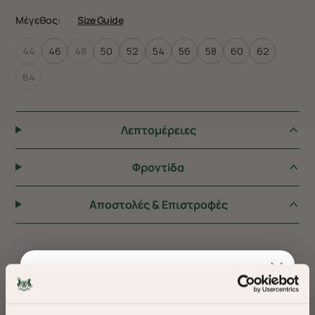
Μέγεθος:
Size Guide
44
46
48
50
52
54
56
58
60
62
64
Λεπτομέρειες
Φροντiδα
Αποστολές & Επιστροφές
ΠΡΟΤΕΙΝΟΥΜΕ ΓΙΑ ΕΣΑΣ