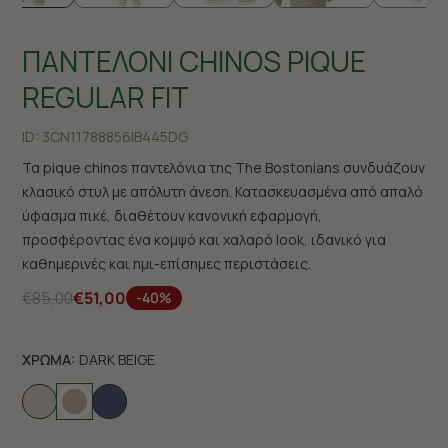
ΠΑΝΤΕΛΟΝΙ CHINOS PIQUE
REGULAR FIT
ID:
3CN11788856|B445DG
Τα pique chinos παντελόνια της The Bostonians συνδυάζουν
κλασικό στυλ με απόλυτη άνεση. Κατασκευασμένα από απαλό
ύφασμα πικέ, διαθέτουν κανονική εφαρμογή,
προσφέροντας ένα κομψό και χαλαρό look, ιδανικό για
καθημερινές και ημι-επίσημες περιστάσεις.
€85,00
€51,00
-40%
ΧΡΩΜΑ:
DARK BEIGE