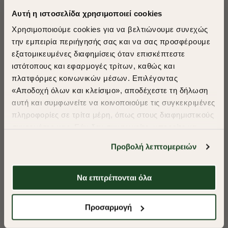
Αυτή η ιστοσελίδα χρησιμοποιεί cookies
Χρησιμοποιούμε cookies για να βελτιώνουμε συνεχώς
την εμπειρία περιήγησής σας και να σας προσφέρουμε
εξατομικευμένες διαφημίσεις όταν επισκέπτεστε
​
ιστότοπους και εφαρμογές τρίτων, καθώς και
A Season of Style
πλατφόρμες κοινωνικών μέσων. Επιλέγοντας
«Αποδοχή όλων και κλείσιμο», αποδέχεστε τη δήλωση
αυτή και συμφωνείτε να κοινοποιούμε τις συγκεκριμένες
SUMMER SALE
πληροφορίες σε τρίτα μέρη, όπως στους διαφημιστικούς
ENJOY 40% OFF
συνεργάτες μας. Εάν δεν συμφωνείτε, μπορείτε να
επιλέξετε να συνεχίσετε την περιήγησή σας με «Μόνο
Προβολή λεπτομερειών
απαιτούμενα cookies» και θα περιοριστούμε
Δωρεάν Μεταφορικά από 50€ και άνω.
στα cookies και τις τεχνολογίες που είναι απολύτως
απαραίτητα για την ασφαλή απόδοση και
Να επιτρέπονται όλα
-40%
-40%
λειτουργικότητα της ιστοσελίδας μας. Ωστόσο, λάβετε
υπόψη ότι αποκλείοντας ορισμένους τύπους cookies δεν
Shop Now
ΠΑΝΤΕΛΟΝΙ CHINOS ΚΑΠΑΡΤΙΝΑ REGULAR FIT
ΠΑΝΤΕΛΟΝΙ CHI
Προσαρμογή
θα μπορούμε να συλλέξουμε πληροφορίες που θα
βελτιώσουν την περιήγησή σας και να σας