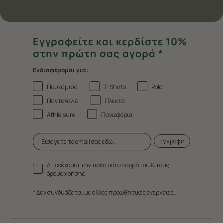
Εγγραφείτε και κερδίστε 10%
στην πρώτη σας αγορά *
Ενδιαφέρομαι για:
Πουκάμισα
T-Shirts
Polo
Παντελόνια
Πλεκτά
Athleisure
Πανωφόρια
Εγγραφή
Αποδέχομαι την πολιτική απορρήτου & τους
όρους χρήσης.
* Δεν συνδυάζεται με άλλες προωθητικές ενέργειες.