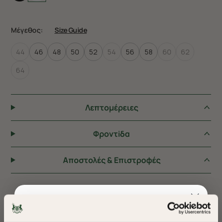
Μέγεθος:
Size Guide
44
46
48
50
52
54
56
58
60
62
64
Λεπτομέρειες
Φροντiδα
Αποστολές & Επιστροφές
ΠΡΟΤΕΙΝΟΥΜΕ ΓΙΑ ΕΣΑΣ