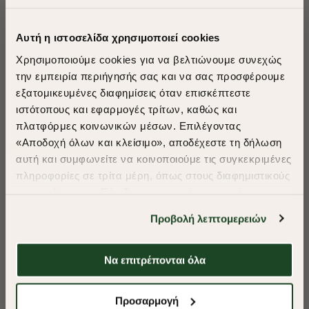
ΠΡΟΤΕΙΝΟΥΜΕ ΓΙΑ ΕΣΑΣ
Αυτή η ιστοσελίδα χρησιμοποιεί cookies
Χρησιμοποιούμε cookies για να βελτιώνουμε συνεχώς
την εμπειρία περιήγησής σας και να σας προσφέρουμε
εξατομικευμένες διαφημίσεις όταν επισκέπτεστε
​
ιστότοπους και εφαρμογές τρίτων, καθώς και
A Season of Style
πλατφόρμες κοινωνικών μέσων. Επιλέγοντας
«Αποδοχή όλων και κλείσιμο», αποδέχεστε τη δήλωση
αυτή και συμφωνείτε να κοινοποιούμε τις συγκεκριμένες
SUMMER SALE
πληροφορίες σε τρίτα μέρη, όπως στους διαφημιστικούς
ENJOY 40% OFF
συνεργάτες μας. Εάν δεν συμφωνείτε, μπορείτε να
επιλέξετε να συνεχίσετε την περιήγησή σας με «Μόνο
Προβολή λεπτομερειών
απαιτούμενα cookies» και θα περιοριστούμε
Δωρεάν Μεταφορικά από 50€ και άνω.
στα cookies και τις τεχνολογίες που είναι απολύτως
απαραίτητα για την ασφαλή απόδοση και
Να επιτρέπονται όλα
λειτουργικότητα της ιστοσελίδας μας. Ωστόσο, λάβετε
υπόψη ότι αποκλείοντας ορισμένους τύπους cookies δεν
Shop Now
Προσαρμογή
θα μπορούμε να συλλέξουμε πληροφορίες που θα