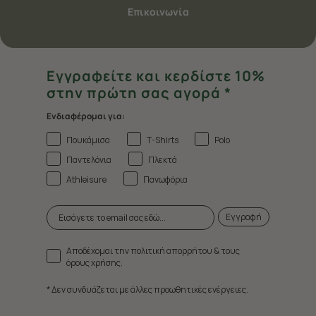
Επικοινωνία
Εγγραφείτε και κερδίστε 10%
στην πρώτη σας αγορά *
Ενδιαφέρομαι για:
Πουκάμισα
T-Shirts
Polo
Παντελόνια
Πλεκτά
Athleisure
Πανωφόρια
Εγγραφή
Αποδέχομαι την πολιτική απορρήτου & τους
όρους χρήσης.
* Δεν συνδυάζεται με άλλες προωθητικές ενέργειες.