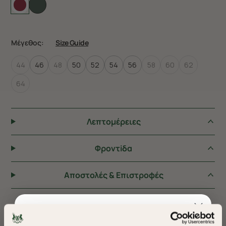
Μέγεθος:
Size Guide
44
46
48
50
52
54
56
58
60
62
64
Λεπτομέρειες
Φροντiδα
Αποστολές & Επιστροφές