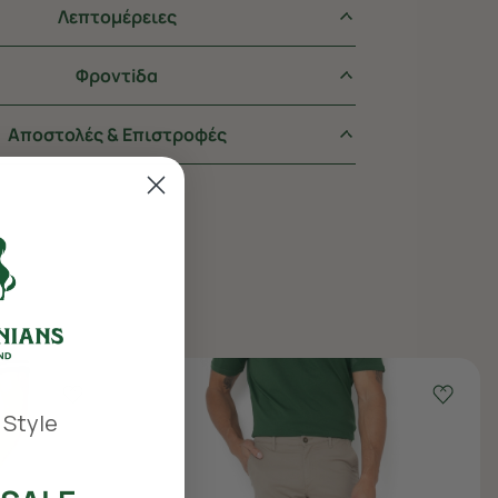
Λεπτομέρειες
Φροντiδα
Αποστολές & Επιστροφές
 Style