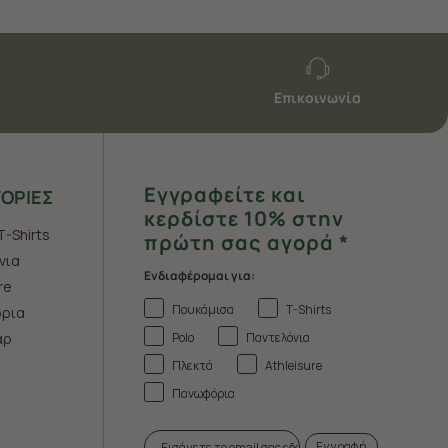
Επικοινωνία
Εγγραφείτε και
ΟΡΙΕΣ
κερδίστε 10% στην
T-Shirts
πρώτη σας αγορά *
νια
Ενδιαφέρομαι για:
re
Πουκάμισα
T-Shirts
ρια
Polo
Παντελόνια
άρ
Πλεκτά
Athleisure
Πανωφόρια
Εγγραφή