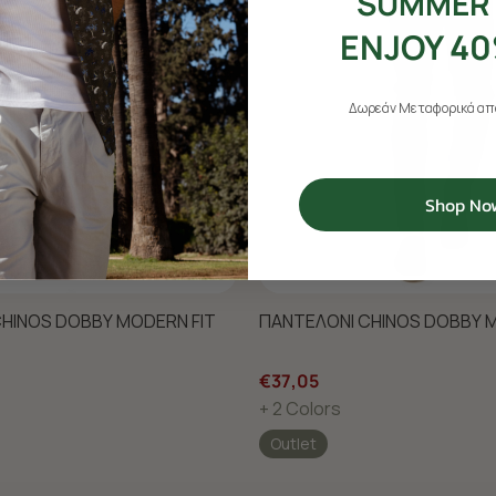
SUMMER 
ENJOY 40
Δωρεάν Μεταφορικά από
Shop No
HINOS DOBBY MODERN FIT
ΠΑΝΤΕΛΟΝΙ CHINOS DOBBY M
€37,05
+ 2 Colors
Outlet