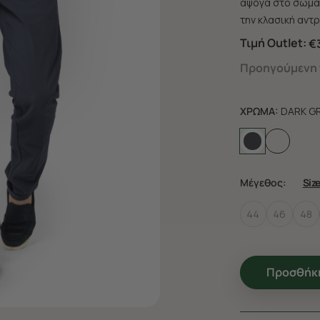
άψογα στο σώμα 
την κλασική αντρ
Τιμή Outlet:
€3
Προηγούμενη τ
ΧΡΩΜΑ:
DARK G
Μέγεθος:
Siz
44
46
48
Προσθήκη