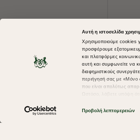
Αυτή η ιστοσελίδα χρησι
Χρησιμοποιούμε cookies γ
προσφέρουμε εξατομικευμέ
και πλατφόρμες κοινωνικ
αυτή και συμφωνείτε να κ
διαφημιστικούς συνεργάτε
περιήγησή σας με «Μόνο α
που είναι απολύτως απαρα
Ωστόσο, λάβετε υπόψη ότ
πληροφορίες που θα βελτ
υπηρεσίες και διαφημίσει
Προβολή λεπτομερειών
σας επιλέξτε το "Ρυθμίσει
περισσότερα σχετικά με τ
Copyright © 2026 thebostonians.gr. All Rights Reserved.