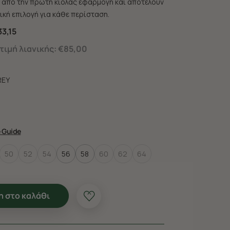
από την πρώτη κιόλας εφαρμογή και αποτελούν
ική επιλογή για κάθε περίσταση.
3,15
ιμή λιανικής:
€85,00
REY
e Guide
50
52
54
56
58
60
62
64
 στο καλάθι