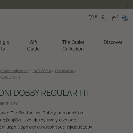
0
0
Big &
Gift
The Outlet
Discover
Tall
Guide
Collection
Outlet Collection
/
ΚΑΤΗΓΟΡΙΑ
/
Παντελόνια
/
REGULAR FIT
ΝΙ DOBBY REGULAR FIT
|B050GY
λόνια The Bostonians Dobby, από απαλό και
ς βαμβάκι, είναι φτιαγμένα για να σας
όλη μέρα. Χάρη στη σύνθεσή τους, εφαρμόζουν