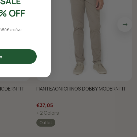
SALE
% OFF
 50€ και άνω.
w
ODERN FIT
ΠΑΝΤΕΛΟΝΙ CHINOS DOBBY MODERN FIT
€37,05
+ 2 Colors
Outlet