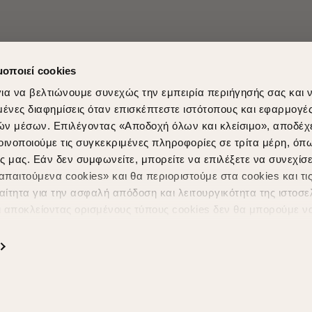
μοποιεί cookies
ια να βελτιώνουμε συνεχώς την εμπειρία περιήγησής σας και 
νες διαφημίσεις όταν επισκέπτεστε ιστότοπους και εφαρμογέ
ών μέσων. Επιλέγοντας «Αποδοχή όλων και κλείσιμο», αποδέχ
οινοποιούμε τις συγκεκριμένες πληροφορίες σε τρίτα μέρη, όπ
ς μας. Εάν δεν συμφωνείτε, μπορείτε να επιλέξετε να συνεχίσε
Shopping in secure with
Shipping Metho
παιτούμενα cookies» και θα περιοριστούμε στα cookies και τις
ίτητα για την ασφαλή απόδοση και λειτουργικότητα της ιστοσε
ι αποκλείοντας ορισμένους τύπους cookies δεν θα μπορούμε ν
ιώσουν την περιήγησή σας και να σας προσφέρουμε εξατομικε
ς. Για να προσαρμόσετε τις επιλογές σας ή να ανακαλέσετε τ
ς Cookies " ανά πάσα στιγμή με ισχύ για το μέλλον. Εάν επιθυ
α cookies, επισκεφθείτε οποιαδήποτε στιγμή τη σελίδα
Πολιτική
Powered by
nopCommerce
|
Designed & Developed by
SLEED