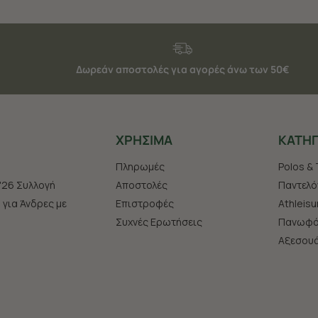
Δωρεάν αποστολές για αγορές άνω των 50€
ΧΡHΣΙΜΑ
ΚΑΤΗΓ
Πληρωμές
Polos & 
'26 Συλλογή
Αποστολές
Παντελό
s για Άνδρες με
Επιστροφές
Athleisu
Συχνές Ερωτήσεις
Πανωφό
Aξεσου