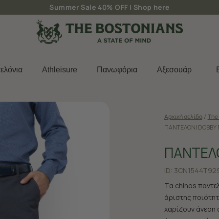
Δωρεάν μεταφορικά για παραγγελίες άνω των 50€
ελόνια
Athleisure
Πανωφόρια
Aξεσουάρ
Αρχική σελίδα
/
The 
ΠΑΝΤΕΛΟΝΙ DOBBY 
ΠΑΝΤΕΛΟ
ID:
3CN1544T929
Tα chinos παντε
άριστης ποιότητα
χαρίζουν άνεση 