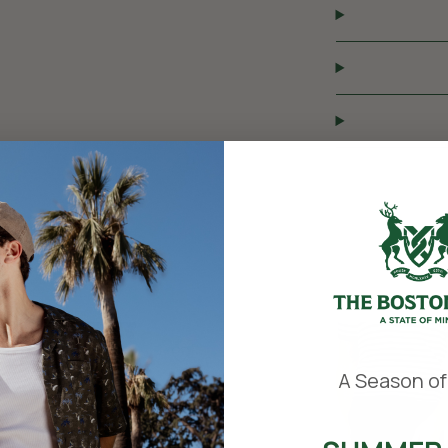
​
A Season of