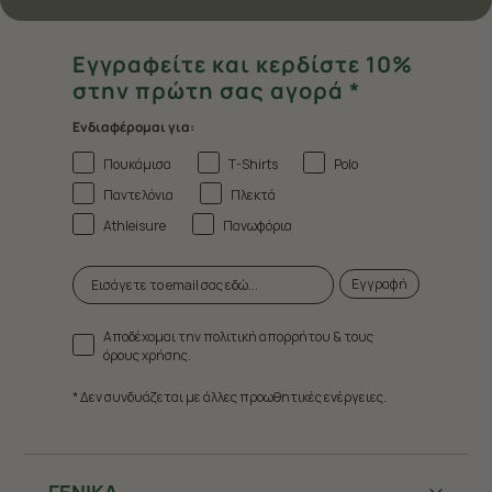
Εγγραφείτε και κερδίστε 10%
στην πρώτη σας αγορά *
Ενδιαφέρομαι για:
Πουκάμισα
T-Shirts
Polo
Παντελόνια
Πλεκτά
Athleisure
Πανωφόρια
Εγγραφή
Αποδέχομαι την πολιτική απορρήτου & τους
όρους χρήσης.
* Δεν συνδυάζεται με άλλες προωθητικές ενέργειες.