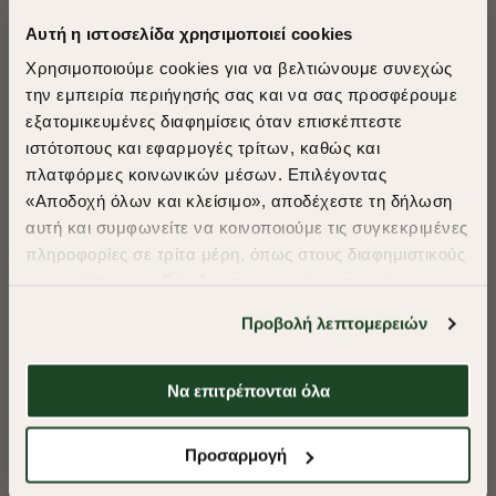
Αυτή η ιστοσελίδα χρησιμοποιεί cookies
Χρησιμοποιούμε cookies για να βελτιώνουμε συνεχώς
την εμπειρία περιήγησής σας και να σας προσφέρουμε
εξατομικευμένες διαφημίσεις όταν επισκέπτεστε
​
ιστότοπους και εφαρμογές τρίτων, καθώς και
A Season of Style
πλατφόρμες κοινωνικών μέσων. Επιλέγοντας
«Αποδοχή όλων και κλείσιμο», αποδέχεστε τη δήλωση
αυτή και συμφωνείτε να κοινοποιούμε τις συγκεκριμένες
SUMMER SALE
πληροφορίες σε τρίτα μέρη, όπως στους διαφημιστικούς
ENJOY 40% OFF
συνεργάτες μας. Εάν δεν συμφωνείτε, μπορείτε να
επιλέξετε να συνεχίσετε την περιήγησή σας με «Μόνο
Προβολή λεπτομερειών
απαιτούμενα cookies» και θα περιοριστούμε
Δωρεάν Μεταφορικά από 50€ και άνω.
στα cookies και τις τεχνολογίες που είναι απολύτως
απαραίτητα για την ασφαλή απόδοση και
Να επιτρέπονται όλα
λειτουργικότητα της ιστοσελίδας μας. Ωστόσο, λάβετε
υπόψη ότι αποκλείοντας ορισμένους τύπους cookies δεν
Shop Now
ΠΟΥΚΑΜΙΣΟ OXFORD REGULAR FIT
ΠΟΥΚΑΜΙΣΟ OXF
Προσαρμογή
θα μπορούμε να συλλέξουμε πληροφορίες που θα
βελτιώσουν την περιήγησή σας και να σας