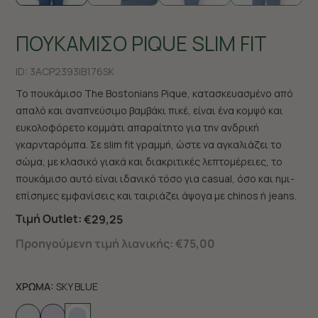
ΠΟΥΚΑΜΙΣΟ PIQUE SLIM FIT
ID:
3ACP2393|B176SK
Το πουκάμισο The Bostonians Pique, κατασκευασμένο από
απαλό και αναπνεύσιμο βαμβάκι πικέ, είναι ένα κομψό και
ευκολοφόρετο κομμάτι απαραίτητο για την ανδρική
γκαρνταρόμπα. Σε slim fit γραμμή, ώστε να αγκαλιάζει το
σώμα, με κλασικό γιακά και διακριτικές λεπτομέρειες, το
πουκάμισο αυτό είναι ιδανικό τόσο για casual, όσο και ημι-
επίσημες εμφανίσεις και ταιριάζει άψογα με chinos ή jeans.
Τιμή Outlet:
€29,25
Προηγούμενη τιμή λιανικής:
€75,00
ΧΡΩΜΑ:
SKY BLUE