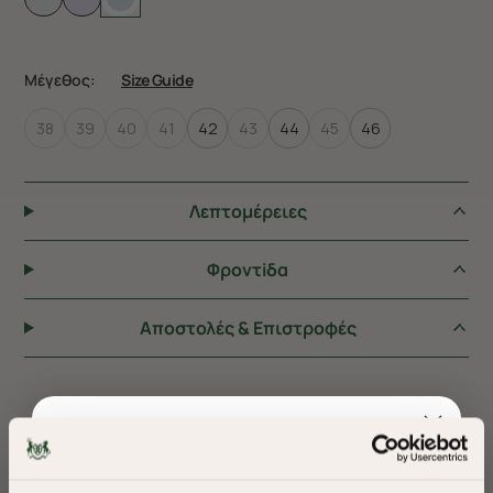
Μέγεθος:
Size Guide
38
39
40
41
42
43
44
45
46
Λεπτομέρειες
Φροντiδα
Αποστολές & Επιστροφές
ΠΡΟΤΕΙΝΟΥΜΕ ΓΙΑ ΕΣΑΣ