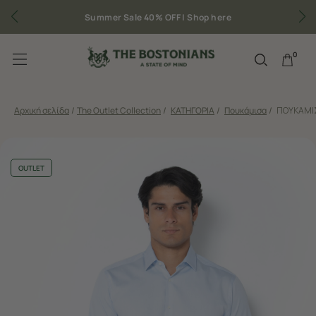
e 40% OFF |
Shop here
Δωρεάν μεταφορικά για π
0
Αρχική σελίδα
/
The Outlet Collection
/
ΚΑΤΗΓΟΡΙΑ
/
Πουκάμισα
/
ΠΟΥΚΑΜΙΣ
OUTLET