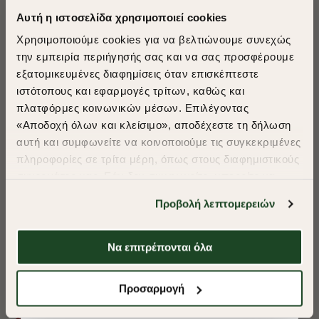
Αυτή η ιστοσελίδα χρησιμοποιεί cookies
Χρησιμοποιούμε cookies για να βελτιώνουμε συνεχώς
την εμπειρία περιήγησής σας και να σας προσφέρουμε
εξατομικευμένες διαφημίσεις όταν επισκέπτεστε
​
ιστότοπους και εφαρμογές τρίτων, καθώς και
A Season of Style
πλατφόρμες κοινωνικών μέσων. Επιλέγοντας
«Αποδοχή όλων και κλείσιμο», αποδέχεστε τη δήλωση
αυτή και συμφωνείτε να κοινοποιούμε τις συγκεκριμένες
SUMMER SALE
πληροφορίες σε τρίτα μέρη, όπως στους διαφημιστικούς
ENJOY 40% OFF
συνεργάτες μας. Εάν δεν συμφωνείτε, μπορείτε να
επιλέξετε να συνεχίσετε την περιήγησή σας με «Μόνο
Προβολή λεπτομερειών
απαιτούμενα cookies» και θα περιοριστούμε
Δωρεάν Μεταφορικά από 50€ και άνω.
στα cookies και τις τεχνολογίες που είναι απολύτως
απαραίτητα για την ασφαλή απόδοση και
Να επιτρέπονται όλα
λειτουργικότητα της ιστοσελίδας μας. Ωστόσο, λάβετε
υπόψη ότι αποκλείοντας ορισμένους τύπους cookies δεν
Shop Now
ΠΟΥΚΑΜΙΣΟ OXFORD REGULAR FIT
ΠΟΥΚΑΜΙΣΟ OXF
Προσαρμογή
θα μπορούμε να συλλέξουμε πληροφορίες που θα
βελτιώσουν την περιήγησή σας και να σας