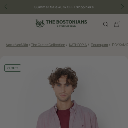
mmer Sale 40% OFF |
Shop here
Δωρεάν μεταφορικ
0
Αρχική σελίδα
/
The Outlet Collection
/
ΚΑΤΗΓΟΡΙΑ
/
Πουκάμισα
/
ΠΟΥΚΑΜΙΣ
OUTLET