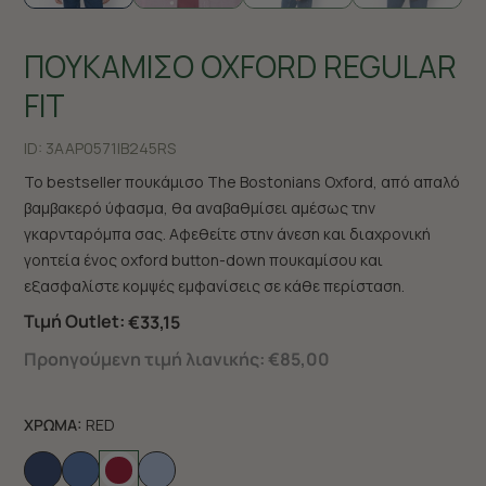
ΠΟΥΚΑΜΙΣΟ OXFORD REGULAR
FIT
ID:
3AAP0571|B245RS
Το bestseller πουκάμισο The Bostonians Oxford, από απαλό
βαμβακερό ύφασμα, θα αναβαθμίσει αμέσως την
γκαρνταρόμπα σας. Αφεθείτε στην άνεση και διαχρονική
γοητεία ένος oxford button-down πουκαμίσου και
εξασφαλίστε κομψές εμφανίσεις σε κάθε περίσταση.
Τιμή Outlet:
€33,15
Προηγούμενη τιμή λιανικής:
€85,00
ΧΡΩΜΑ:
RED