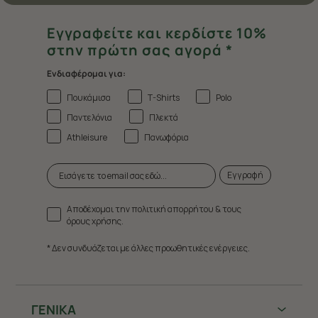
Εγγραφείτε και κερδίστε 10%
στην πρώτη σας αγορά *
Ενδιαφέρομαι για:
Πουκάμισα
T-Shirts
Polo
Παντελόνια
Πλεκτά
Athleisure
Πανωφόρια
Εγγραφή
Αποδέχομαι την πολιτική απορρήτου & τους
όρους χρήσης.
* Δεν συνδυάζεται με άλλες προωθητικές ενέργειες.
ΓΕΝΙΚΑ