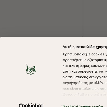
Αυτή η ιστοσελίδα χρησι
Χρησιμοποιούμε cookies γ
προσφέρουμε εξατομικευμέ
και πλατφόρμες κοινωνικ
αυτή και συμφωνείτε να κ
διαφημιστικούς συνεργάτε
περιήγησή σας με «Μόνο α
που είναι απολύτως απαρα
Ωστόσο, λάβετε υπόψη ότ
πληροφορίες που θα βελτ
υπηρεσίες και διαφημίσει
Προβολή λεπτομερειών