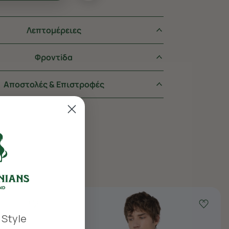
Λεπτομέρειες
Φροντiδα
Αποστολές & Επιστροφές
 Style