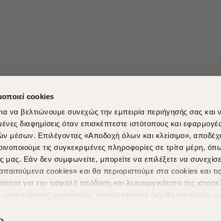
μοποιεί cookies
ια να βελτιώνουμε συνεχώς την εμπειρία περιήγησής σας και 
νες διαφημίσεις όταν επισκέπτεστε ιστότοπους και εφαρμογέ
ών μέσων. Επιλέγοντας «Αποδοχή όλων και κλείσιμο», αποδέχ
Shopping in secure with
Shipping Metho
οινοποιούμε τις συγκεκριμένες πληροφορίες σε τρίτα μέρη, όπ
ς μας. Εάν δεν συμφωνείτε, μπορείτε να επιλέξετε να συνεχίσε
παιτούμενα cookies» και θα περιοριστούμε στα cookies και τις
ίτητα για την ασφαλή απόδοση και λειτουργικότητα της ιστοσε
ι αποκλείοντας ορισμένους τύπους cookies δεν θα μπορούμε ν
ιώσουν την περιήγησή σας και να σας προσφέρουμε εξατομικε
ς. Για να προσαρμόσετε τις επιλογές σας ή να ανακαλέσετε τ