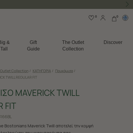
0
0
Big &
Gift
The Outlet
Discover
Tall
Guide
Collection
Outlet Collection
/
ΚΑΤΗΓΟΡΙΑ
/
Πουκάμισα
/
K TWILL REGULAR FIT
ΣΟ MAVERICK TWILL
 FIT
166BL
 Bostonians Maverick Twill αποτελεί την κομψή
ολοκληρώσει την γκαρνταρόμπα σας.