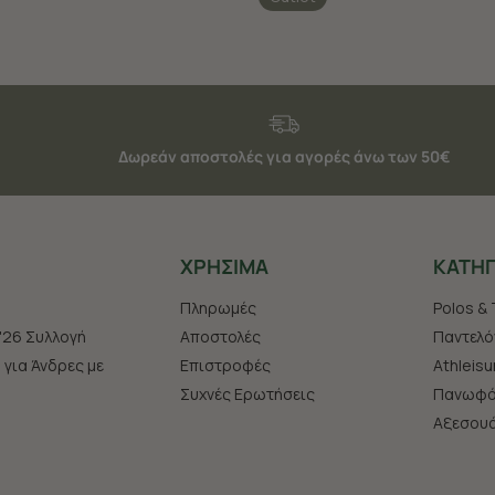
Δωρεάν αποστολές για αγορές άνω των 50€
ΧΡHΣΙΜΑ
ΚΑΤΗΓ
Πληρωμές
Polos & 
'26 Συλλογή
Αποστολές
Παντελό
s για Άνδρες με
Επιστροφές
Athleisu
Συχνές Ερωτήσεις
Πανωφό
Aξεσου