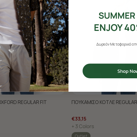
SUMMER 
ENJOY 40
Δωρεάν Μεταφορικά από
Shop No
XFORD REGULAR FIT
ΠΟΥΚΑΜΙΣΟ ΚΟΤΛΕ REGULAR 
€33,15
+ 3 Colors
Outlet