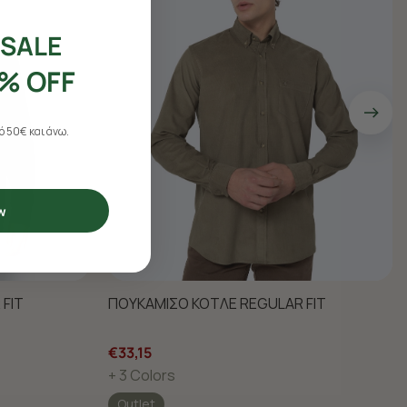
SALE
% OFF
 50€ και άνω.
w
FIT
ΠΟΥΚΑΜΙΣΟ ΚΟΤΛΕ REGULAR FIT
€33,15
+ 3 Colors
Outlet