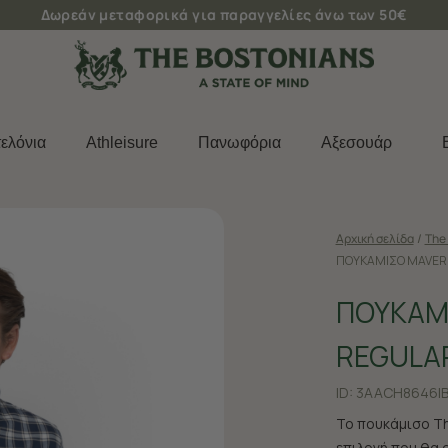
Δωρεάν μεταφορικά για παραγγελίες άνω των 50€
ελόνια
Athleisure
Πανωφόρια
Aξεσουάρ
Αρχική σελίδα
/
The 
ΠΟΥΚΑΜΙΣΟ MAVERIC
ΠΟΥΚΑΜΙ
REGULAR
ID:
3AACH8646|B
Το πουκάμισο The
επιλογή που θα 