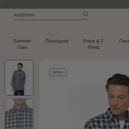
Summer
Πουκάμισα
Polos & T-
Παντ
Sale
Shirts
OUTLET