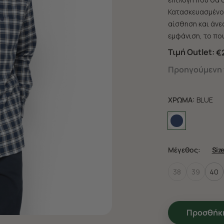
Κατασκευασμένο 
αίσθηση και άνεσ
εμφάνιση, το που
Τιμή Outlet:
€
Προηγούμενη τ
ΧΡΩΜΑ:
BLUE
Μέγεθος:
Siz
38
39
40
Προσθήκη