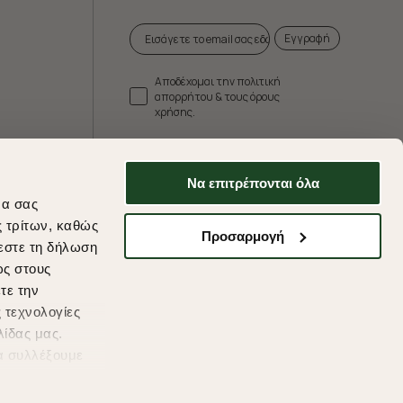
Εγγραφή
Αποδέχομαι την πολιτική
απορρήτου & τους όρους
χρήσης.
* Δεν συνδυάζεται με άλλες προωθητικές
ενέργειες.
Να επιτρέπονται όλα
να σας
ς τρίτων, καθώς
Προσαρμογή
εστε τη δήλωση
ds
ως στους
τε την
 τεχνολογίες
λίδας μας.
α συλλέξουμε
υμένες
η συγκατάθεσή