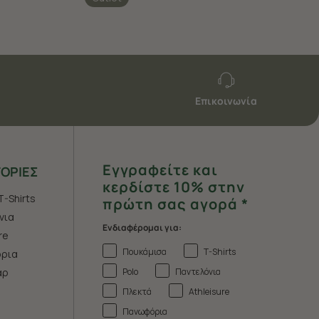
Επικοινωνία
Εγγραφείτε και
ΟΡΙΕΣ
κερδίστε 10% στην
T-Shirts
πρώτη σας αγορά *
νια
Ενδιαφέρομαι για:
re
Πουκάμισα
T-Shirts
ρια
Polo
Παντελόνια
άρ
Πλεκτά
Athleisure
Πανωφόρια