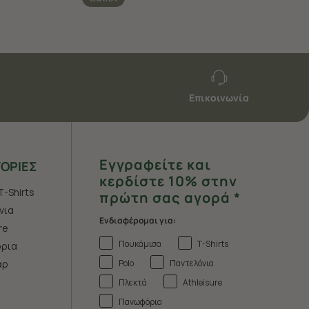
Επικοινωνία
Εγγραφείτε και
ΟΡΙΕΣ
κερδίστε 10% στην
T-Shirts
πρώτη σας αγορά *
νια
Ενδιαφέρομαι για:
re
Πουκάμισα
T-Shirts
ρια
Polo
Παντελόνια
άρ
Πλεκτά
Athleisure
Πανωφόρια