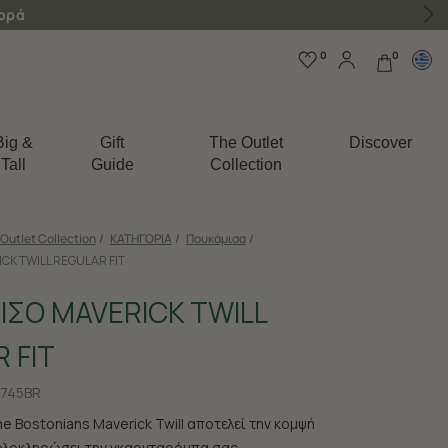
γορά
0
0
Big &
Gift
The Outlet
Discover
Tall
Guide
Collection
Outlet Collection
/
ΚΑΤΗΓΟΡΙΑ
/
Πουκάμισα
/
K TWILL REGULAR FIT
ΣΟ MAVERICK TWILL
 FIT
745BR
 Bostonians Maverick Twill αποτελεί την κομψή
ολοκληρώσει την γκαρνταρόμπα σας.