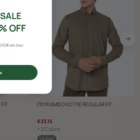
SALE
% OFF
 50€ και άνω.
w
FIT
ΠΟΥΚΑΜΙΣΟ ΚΟΤΛΕ REGULAR FIT
€33,15
+ 3 Colors
Outlet