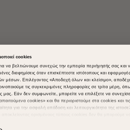
μοποιεί cookies
ια να βελτιώνουμε συνεχώς την εμπειρία περιήγησής σας και 
νες διαφημίσεις όταν επισκέπτεστε ιστότοπους και εφαρμογέ
ών μέσων. Επιλέγοντας «Αποδοχή όλων και κλείσιμο», αποδέχ
Shopping in secure with
Shipping Metho
οινοποιούμε τις συγκεκριμένες πληροφορίες σε τρίτα μέρη, όπ
ς μας. Εάν δεν συμφωνείτε, μπορείτε να επιλέξετε να συνεχίσε
παιτούμενα cookies» και θα περιοριστούμε στα cookies και τις
ίτητα για την ασφαλή απόδοση και λειτουργικότητα της ιστοσε
ι αποκλείοντας ορισμένους τύπους cookies δεν θα μπορούμε ν
ιώσουν την περιήγησή σας και να σας προσφέρουμε εξατομικε
ς. Για να προσαρμόσετε τις επιλογές σας ή να ανακαλέσετε τ