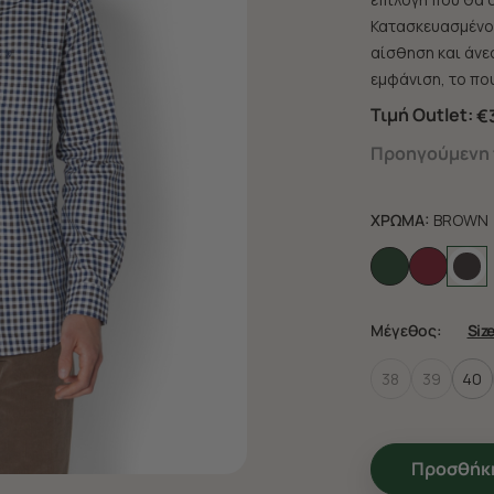
Κατασκευασμένο 
αίσθηση και άνεσ
εμφάνιση, το που
Τιμή Outlet:
€
Προηγούμενη τ
ΧΡΩΜΑ:
BROWN
Μέγεθος:
Siz
38
39
40
Προσθήκη