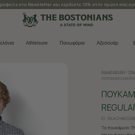
ραφείτε στο Newsletter και κερδίστε 10% στην πρώτη σας α
ελόνια
Athleisure
Πανωφόρια
Aξεσουάρ
Αρχική σελίδα
/
The 
ΠΟΥΚΑΜΙΣΟ MAVERIC
ΠΟΥΚΑΜΙ
REGULAR
ID:
3AACH8632|B
Το πουκάμισο The
επιλογή που θα 