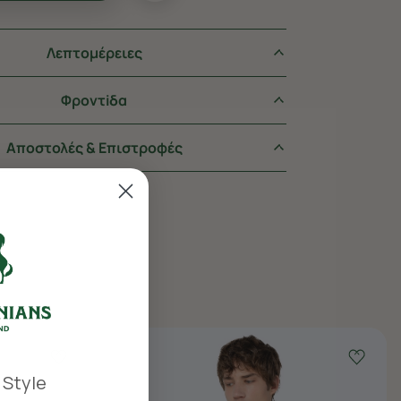
Λεπτομέρειες
Φροντiδα
Αποστολές & Επιστροφές
 Style