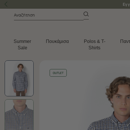
Εγγ
Summer
Πουκάμισα
Polos & T-
Παντ
Sale
Shirts
OUTLET