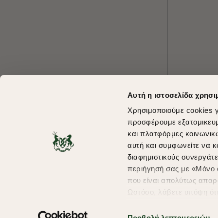
Αυτή η ιστοσελίδα χρησι
Χρησιμοποιούμε cookies γ
προσφέρουμε εξατομικευμέ
και πλατφόρμες κοινωνικ
αυτή και συμφωνείτε να κ
διαφημιστικούς συνεργάτε
περιήγησή σας με «Μόνο α
που είναι απολύτως απαρα
Ωστόσο, λάβετε υπόψη ότ
πληροφορίες που θα βελτ
υπηρεσίες και διαφημίσει
Προβολή λεπτομερειών