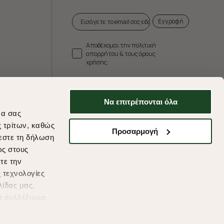
Εγγραφή
Αποδέχομαι την πολιτική
απορρήτου & τους όρους
χρήσης.
* Δεν συνδυάζεται με άλλες προωθητικές
ενέργειες.
Να επιτρέπονται όλα
να σας
ς τρίτων, καθώς
Προσαρμογή
εστε τη δήλωση
ds
ως στους
τε την
 τεχνολογίες
λίδας μας.
α συλλέξουμε
υμένες
η συγκατάθεσή