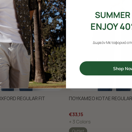
SUMMER 
ENJOY 40
Δωρεάν Μεταφορικά από
Shop No
XFORD REGULAR FIT
ΠΟΥΚΑΜΙΣΟ ΚΟΤΛΕ REGULAR 
€33,15
+ 3 Colors
Outlet