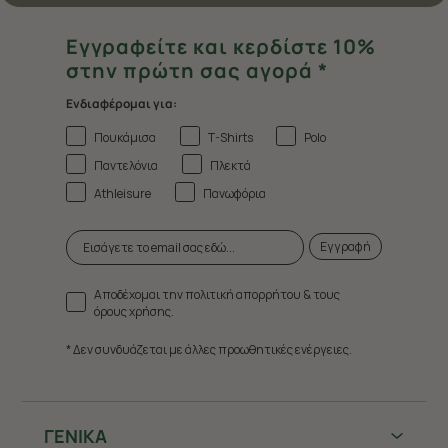
Εγγραφείτε και κερδίστε 10%
στην πρώτη σας αγορά *
Ενδιαφέρομαι για:
Πουκάμισα
T-Shirts
Polo
Παντελόνια
Πλεκτά
Athleisure
Πανωφόρια
Εγγραφή
Αποδέχομαι την πολιτική απορρήτου & τους
όρους χρήσης.
* Δεν συνδυάζεται με άλλες προωθητικές ενέργειες.
ΓΕΝΙΚΑ