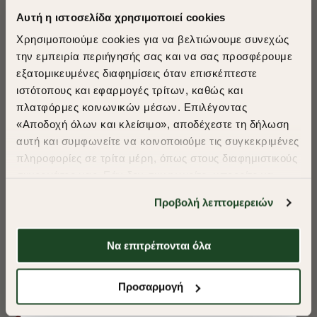
Αυτή η ιστοσελίδα χρησιμοποιεί cookies
Χρησιμοποιούμε cookies για να βελτιώνουμε συνεχώς
την εμπειρία περιήγησής σας και να σας προσφέρουμε
εξατομικευμένες διαφημίσεις όταν επισκέπτεστε
​
ιστότοπους και εφαρμογές τρίτων, καθώς και
A Season of Style
πλατφόρμες κοινωνικών μέσων. Επιλέγοντας
«Αποδοχή όλων και κλείσιμο», αποδέχεστε τη δήλωση
αυτή και συμφωνείτε να κοινοποιούμε τις συγκεκριμένες
SUMMER SALE
πληροφορίες σε τρίτα μέρη, όπως στους διαφημιστικούς
ENJOY 40% OFF
συνεργάτες μας. Εάν δεν συμφωνείτε, μπορείτε να
επιλέξετε να συνεχίσετε την περιήγησή σας με «Μόνο
Προβολή λεπτομερειών
απαιτούμενα cookies» και θα περιοριστούμε
Δωρεάν Μεταφορικά από 50€ και άνω.
στα cookies και τις τεχνολογίες που είναι απολύτως
απαραίτητα για την ασφαλή απόδοση και
Να επιτρέπονται όλα
λειτουργικότητα της ιστοσελίδας μας. Ωστόσο, λάβετε
υπόψη ότι αποκλείοντας ορισμένους τύπους cookies δεν
Shop Now
ΠΟΥΚΑΜΙΣΟ OXFORD REGULAR FIT
ΠΟΥΚΑΜΙΣΟ OXF
Προσαρμογή
θα μπορούμε να συλλέξουμε πληροφορίες που θα
βελτιώσουν την περιήγησή σας και να σας