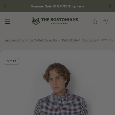
Summer Sale 40% OFF |
Shop here
Δωρ
0
Αρχική σελίδα
/
The Outlet Collection
/
ΚΑΤΗΓΟΡΙΑ
/
Πουκάμισα
/
ΠΟΥΚΑΜΙΣ
OUTLET