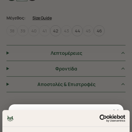
Μέγεθος:
Size Guide
38
39
40
41
42
43
44
45
46
Λεπτομέρειες
Φροντiδα
Αποστολές & Επιστροφές
ΠΡΟΤΕΙΝΟΥΜΕ ΓΙΑ ΕΣΑΣ