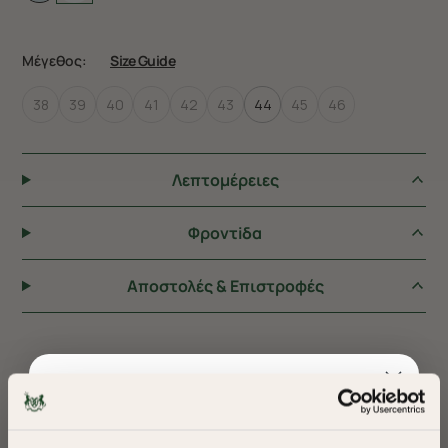
Μέγεθος:
Size Guide
38
39
40
41
42
43
44
45
46
Λεπτομέρειες
Φροντiδα
Αποστολές & Επιστροφές
ΠΡΟΤΕΙΝΟΥΜΕ ΓΙΑ ΕΣΑΣ