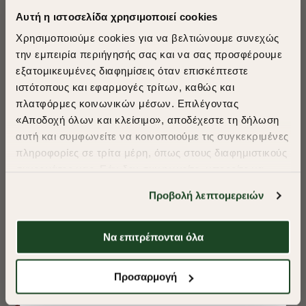
Αυτή η ιστοσελίδα χρησιμοποιεί cookies
Χρησιμοποιούμε cookies για να βελτιώνουμε συνεχώς
την εμπειρία περιήγησής σας και να σας προσφέρουμε
εξατομικευμένες διαφημίσεις όταν επισκέπτεστε
​
ιστότοπους και εφαρμογές τρίτων, καθώς και
A Season of Style
πλατφόρμες κοινωνικών μέσων. Επιλέγοντας
«Αποδοχή όλων και κλείσιμο», αποδέχεστε τη δήλωση
αυτή και συμφωνείτε να κοινοποιούμε τις συγκεκριμένες
SUMMER SALE
πληροφορίες σε τρίτα μέρη, όπως στους διαφημιστικούς
ENJOY 40% OFF
συνεργάτες μας. Εάν δεν συμφωνείτε, μπορείτε να
επιλέξετε να συνεχίσετε την περιήγησή σας με «Μόνο
Προβολή λεπτομερειών
απαιτούμενα cookies» και θα περιοριστούμε
Δωρεάν Μεταφορικά από 50€ και άνω.
στα cookies και τις τεχνολογίες που είναι απολύτως
απαραίτητα για την ασφαλή απόδοση και
Να επιτρέπονται όλα
λειτουργικότητα της ιστοσελίδας μας. Ωστόσο, λάβετε
υπόψη ότι αποκλείοντας ορισμένους τύπους cookies δεν
Shop Now
ΠΟΥΚΑΜΙΣΟ OXFORD REGULAR FIT
ΠΟΥΚΑΜΙΣΟ OXF
Προσαρμογή
θα μπορούμε να συλλέξουμε πληροφορίες που θα
βελτιώσουν την περιήγησή σας και να σας