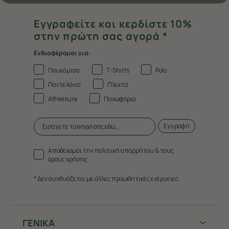
Εγγραφείτε και κερδίστε 10%
στην πρώτη σας αγορά *
Ενδιαφέρομαι για:
Πουκάμισα
T-Shirts
Polo
Παντελόνια
Πλεκτά
Athleisure
Πανωφόρια
Εγγραφή
Αποδέχομαι την πολιτική απορρήτου & τους
όρους χρήσης.
* Δεν συνδυάζεται με άλλες προωθητικές ενέργειες.
ΓΕΝΙΚΑ