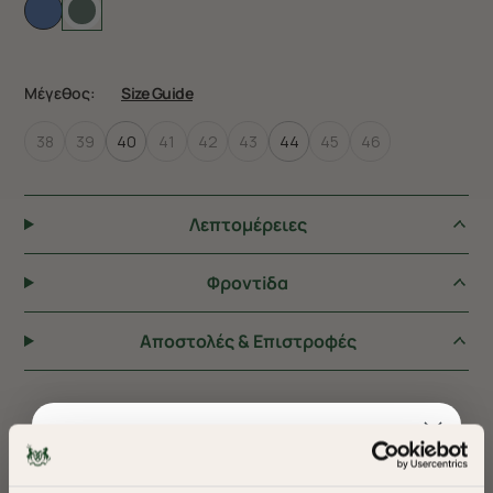
Μέγεθος:
Size Guide
38
39
40
41
42
43
44
45
46
Λεπτομέρειες
Φροντiδα
Αποστολές & Επιστροφές
ΠΡΟΤΕΙΝΟΥΜΕ ΓΙΑ ΕΣΑΣ