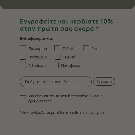
Εγγραφείτε και κερδίστε 10%
στην πρώτη σας αγορά *
Ενδιαφέρομαι για:
Πουκάμισα
T-Shirts
Polo
Παντελόνια
Πλεκτά
Athleisure
Πανωφόρια
Εγγραφή
Αποδέχομαι την πολιτική απορρήτου & τους
όρους χρήσης.
* Δεν συνδυάζεται με άλλες προωθητικές ενέργειες.