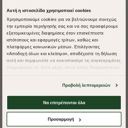
Αυτή η ιστοσελίδα χρησιμοποιεί cookies
Χρησιμοποιούμε cookies για να βελτιώνουμε συνεχώς
την εμπειρία περιήγησής σας και να σας προσφέρουμε
εξατομικευμένες διαφημίσεις όταν επισκέπτεστε
​
ιστότοπους και εφαρμογές τρίτων, καθώς και
A Season of Style
πλατφόρμες κοινωνικών μέσων. Επιλέγοντας
«Αποδοχή όλων και κλείσιμο», αποδέχεστε τη δήλωση
αυτή και συμφωνείτε να κοινοποιούμε τις συγκεκριμένες
SUMMER SALE
πληροφορίες σε τρίτα μέρη, όπως στους διαφημιστικούς
ENJOY 40% OFF
συνεργάτες μας. Εάν δεν συμφωνείτε, μπορείτε να
επιλέξετε να συνεχίσετε την περιήγησή σας με «Μόνο
Προβολή λεπτομερειών
απαιτούμενα cookies» και θα περιοριστούμε
Δωρεάν Μεταφορικά από 50€ και άνω.
στα cookies και τις τεχνολογίες που είναι απολύτως
απαραίτητα για την ασφαλή απόδοση και
Να επιτρέπονται όλα
λειτουργικότητα της ιστοσελίδας μας. Ωστόσο, λάβετε
υπόψη ότι αποκλείοντας ορισμένους τύπους cookies δεν
Shop Now
Προσαρμογή
ΠΟΥΚΑΜΙΣΟ OXFORD REGULAR FIT
ΠΟΥΚΑΜΙΣΟ OXF
θα μπορούμε να συλλέξουμε πληροφορίες που θα