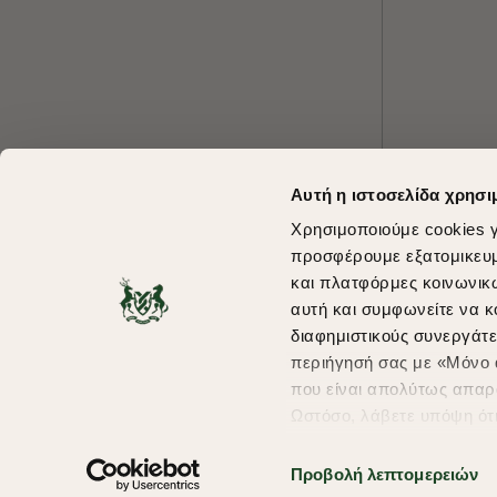
Αυτή η ιστοσελίδα χρησι
Χρησιμοποιούμε cookies γ
προσφέρουμε εξατομικευμέ
και πλατφόρμες κοινωνικ
αυτή και συμφωνείτε να κ
διαφημιστικούς συνεργάτε
περιήγησή σας με «Μόνο α
που είναι απολύτως απαρα
Ωστόσο, λάβετε υπόψη ότ
πληροφορίες που θα βελτ
υπηρεσίες και διαφημίσει
Προβολή λεπτομερειών
Copyright © 2026 thebostonians.gr. All Rights Reserved.
σας επιλέξτε το "Ρυθμίσει