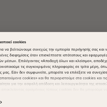
μοποιεί cookies
ια να βελτιώνουμε συνεχώς την εμπειρία περιήγησής σας και 
νες διαφημίσεις όταν επισκέπτεστε ιστότοπους και εφαρμογέ
ών μέσων. Επιλέγοντας «Αποδοχή όλων και κλείσιμο», αποδέχ
Shopping in secure with
Shipping Metho
οινοποιούμε τις συγκεκριμένες πληροφορίες σε τρίτα μέρη, όπ
ς μας. Εάν δεν συμφωνείτε, μπορείτε να επιλέξετε να συνεχίσε
παιτούμενα cookies» και θα περιοριστούμε στα cookies και τις
ίτητα για την ασφαλή απόδοση και λειτουργικότητα της ιστοσε
ι αποκλείοντας ορισμένους τύπους cookies δεν θα μπορούμε ν
ιώσουν την περιήγησή σας και να σας προσφέρουμε εξατομικε
ς. Για να προσαρμόσετε τις επιλογές σας ή να ανακαλέσετε τ
Powered by
nopCommerce
|
Designed & Developed by
SLEED
ς Cookies " ανά πάσα στιγμή με ισχύ για το μέλλον. Εάν επιθυ