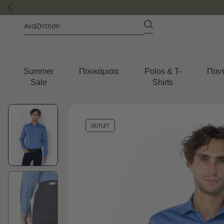
Summer
Πουκάμισα
Polos & T-
Παντ
Sale
Shirts
OUTLET