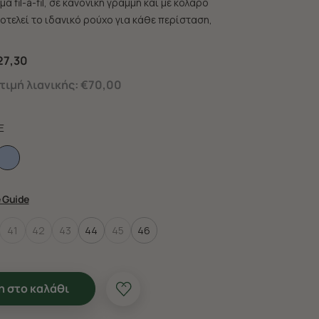
 fil-a-fil, σε κανονική γραμμή και με κολάρο
οτελεί το ιδανικό ρούχο για κάθε περίσταση,
27,30
ιμή λιανικής:
€70,00
E
e Guide
41
42
43
44
45
46
 στο καλάθι