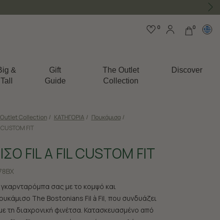
0
0
Big &
Gift
The Outlet
Discover
Tall
Guide
Collection
Outlet Collection
/
ΚΑΤΗΓΟΡΙΑ
/
Πουκάμισα
/
L CUSTOM FIT
ΣΟ FIL A FIL CUSTOM FIT
78BX
 γκαρνταρόμπα σας με το κομψό και
κάμισο The Bostonians Fil à Fil, που συνδυάζει
 με τη διαχρονική φινέτσα. Κατασκευασμένο από