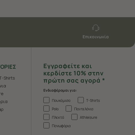
Επικοινωνία
Εγγραφείτε και
ΟΡΙΕΣ
κερδίστε 10% στην
T-Shirts
πρώτη σας αγορά *
νια
Ενδιαφέρομαι για:
re
Πουκάμισα
T-Shirts
ρια
Polo
Παντελόνια
άρ
Πλεκτά
Athleisure
Πανωφόρια