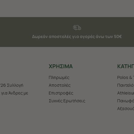
Δωρεάν αποστολές για αγορές άνω των 50€
ΧΡHΣΙΜΑ
ΚΑΤΗΓ
Πληρωμές
Polos & 
'26 Συλλογή
Αποστολές
Παντελό
s για Άνδρες με
Επιστροφές
Athleisu
Συχνές Ερωτήσεις
Πανωφό
Aξεσου