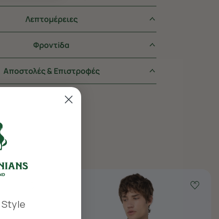
Λεπτομέρειες
Φροντiδα
Αποστολές & Επιστροφές
 Style