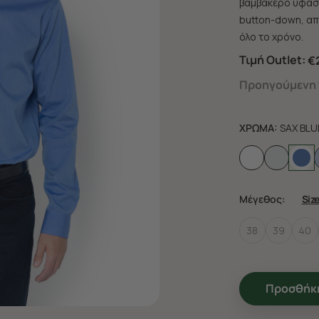
βαμβακερό ύφασμα
button-down, απ
όλο το χρόνο.
Τιμή Outlet:
€
Προηγούμενη τ
ΧΡΩΜΑ:
SAX BLU
Μέγεθος:
Siz
38
39
40
Προσθήκη