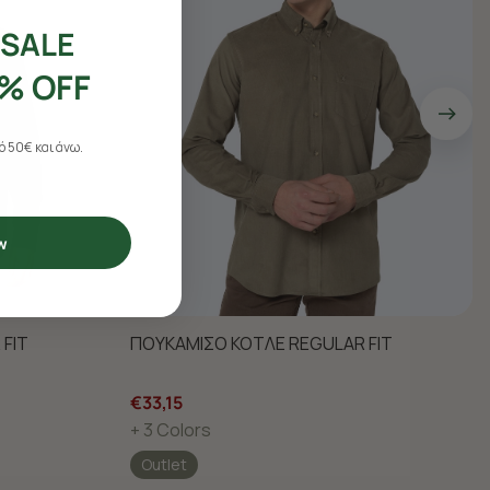
SALE
% OFF
 50€ και άνω.
w
FIT
ΠΟΥΚΑΜΙΣΟ ΚΟΤΛΕ REGULAR FIT
€33,15
+ 3 Colors
Outlet