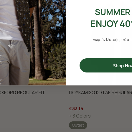
SUMMER 
ENJOY 40
Δωρεάν Μεταφορικά από
Shop No
XFORD REGULAR FIT
ΠΟΥΚΑΜΙΣΟ ΚΟΤΛΕ REGULAR 
€33,15
+ 3 Colors
Outlet