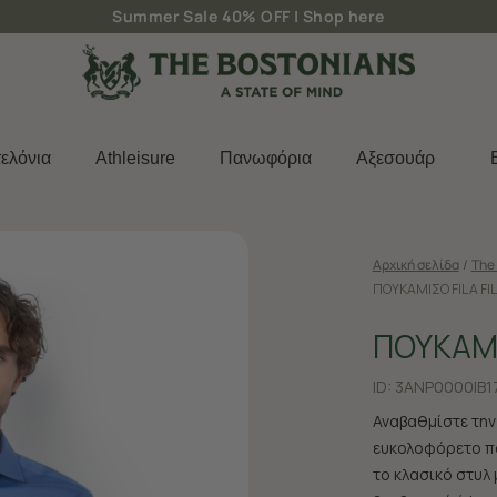
Summer Sale 40% OFF |
Shop here
ελόνια
Athleisure
Πανωφόρια
Aξεσουάρ
Αρχική σελίδα
/
The 
ΠΟΥΚΑΜΙΣΟ FIL A FI
ΠΟΥΚΑΜΙ
ID:
3ANP0000|B1
Αναβαθμίστε την
ευκολοφόρετο που
το κλασικό στυλ