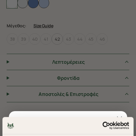
Μέγεθος:
Size Guide
38
39
40
41
42
43
44
45
46
Λεπτομέρειες
Φροντiδα
Αποστολές & Επιστροφές
ΠΡΟΤΕΙΝΟΥΜΕ ΓΙΑ ΕΣΑΣ