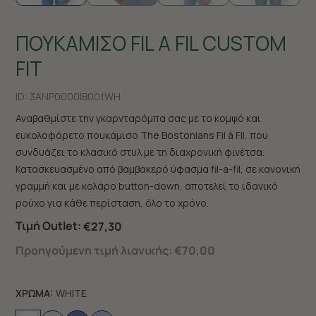
ΠΟΥΚΑΜΙΣΟ FIL A FIL CUSTOM
FIT
ID:
3ANP0000|B001WH
Αναβαθμίστε την γκαρνταρόμπα σας με το κομψό και
ευκολοφόρετο πουκάμισο The Bostonians Fil à Fil, που
συνδυάζει το κλασικό στυλ με τη διαχρονική φινέτσα.
Κατασκευασμένο από βαμβακερό ύφασμα fil-a-fil, σε κανονική
γραμμή και με κολάρο button-down, αποτελεί το ιδανικό
ρούχο για κάθε περίσταση, όλο το χρόνο.
Τιμή Outlet:
€27,30
Προηγούμενη τιμή λιανικής:
€70,00
ΧΡΩΜΑ:
WHITE