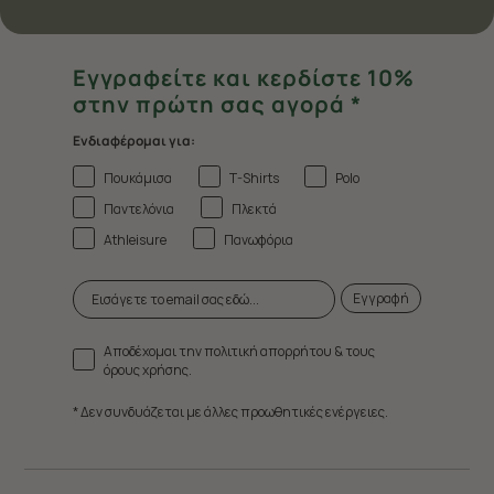
Εγγραφείτε και κερδίστε 10%
στην πρώτη σας αγορά *
Ενδιαφέρομαι για:
Πουκάμισα
T-Shirts
Polo
Παντελόνια
Πλεκτά
Athleisure
Πανωφόρια
Εγγραφή
Αποδέχομαι την πολιτική απορρήτου & τους
όρους χρήσης.
* Δεν συνδυάζεται με άλλες προωθητικές ενέργειες.