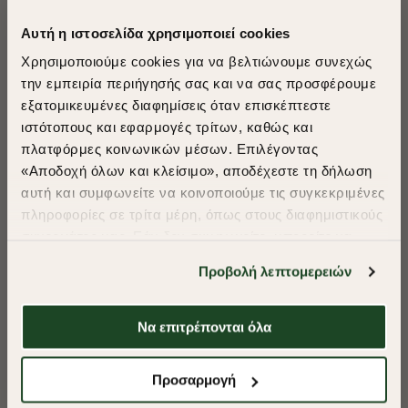
Αυτή η ιστοσελίδα χρησιμοποιεί cookies
Χρησιμοποιούμε cookies για να βελτιώνουμε συνεχώς
την εμπειρία περιήγησής σας και να σας προσφέρουμε
εξατομικευμένες διαφημίσεις όταν επισκέπτεστε
​
ιστότοπους και εφαρμογές τρίτων, καθώς και
A Season of Style
πλατφόρμες κοινωνικών μέσων. Επιλέγοντας
«Αποδοχή όλων και κλείσιμο», αποδέχεστε τη δήλωση
αυτή και συμφωνείτε να κοινοποιούμε τις συγκεκριμένες
SUMMER SALE
πληροφορίες σε τρίτα μέρη, όπως στους διαφημιστικούς
ENJOY 40% OFF
συνεργάτες μας. Εάν δεν συμφωνείτε, μπορείτε να
επιλέξετε να συνεχίσετε την περιήγησή σας με «Μόνο
Προβολή λεπτομερειών
απαιτούμενα cookies» και θα περιοριστούμε
Δωρεάν Μεταφορικά από 50€ και άνω.
στα cookies και τις τεχνολογίες που είναι απολύτως
απαραίτητα για την ασφαλή απόδοση και
Να επιτρέπονται όλα
λειτουργικότητα της ιστοσελίδας μας. Ωστόσο, λάβετε
υπόψη ότι αποκλείοντας ορισμένους τύπους cookies δεν
Shop Now
Προσαρμογή
ΠΟΥΚΑΜΙΣΟ OXFORD REGULAR FIT
ΠΟΥΚΑΜΙΣΟ OXF
θα μπορούμε να συλλέξουμε πληροφορίες που θα