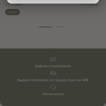
προσφέρουμε εξατομικευμένες υπηρεσίες και
+ 3 Colors
+ 3 Colors
διαφημίσεις. Για να προσαρμόσετε τις επιλογές σας ή
Outlet
να ανακαλέσετε τη συγκατάθεσή σας επιλέξτε το
"Ρυθμίσεις Cookies " ανά πάσα στιγμή με ισχύ για το
μέλλον. Εάν επιθυμείτε να μάθετε περισσότερα
σχετικά με τα cookies, επισκεφθείτε οποιαδήποτε στιγμή
τη σελίδα
Πολιτική cookies (link)
.
Ασφαλείς συναλλαγές
Δωρεάν αποστολές για αγορές άνω των 50€
Επικοινωνία