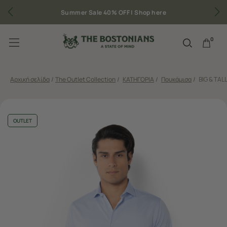
 here
Δωρεάν μεταφορικά για παραγγελίες άνω τ
0
Αρχική σελίδα
/
The Outlet Collection
/
ΚΑΤΗΓΟΡΙΑ
/
Πουκάμισα
/
BIG & TA
OUTLET