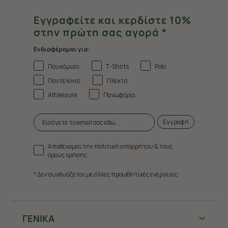
Εγγραφείτε και κερδίστε 10%
στην πρώτη σας αγορά *
Ενδιαφέρομαι για:
Πουκάμισα
T-Shirts
Polo
Παντελόνια
Πλεκτά
Athleisure
Πανωφόρια
Εγγραφή
Αποδέχομαι την πολιτική απορρήτου & τους
όρους χρήσης.
* Δεν συνδυάζεται με άλλες προωθητικές ενέργειες.
ΓΕΝΙΚΑ