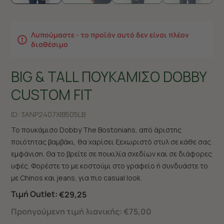
Λυπούμαστε - το προϊόν αυτό δεν είναι πλέον
διαθέσιμο
BIG & TALL ΠΟΥΚΑΜΙΣΟ DOBBY
CUSTOM FIT
ID:
3ANP2407X|B505LB
Το πουκάμισο Dobby The Bostonians, από άριστης
ποιότητας βαμβάκι, θα χαρίσει ξεχωριστό στυλ σε κάθε σας
εμφάνιση. Θα το βρείτε σε ποικιλία σχεδίων και σε διάφορες
υφές. Φορέστε το με κοστούμι στο γραφείο ή συνδυάστε το
με Chinos και jeans, για πιο casual look.
Τιμή Outlet:
€29,25
Προηγούμενη τιμή λιανικής:
€75,00