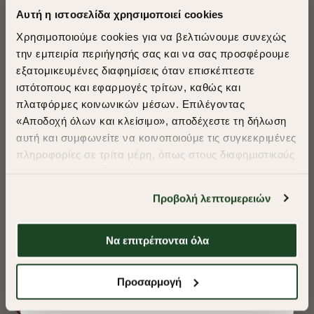
Αυτή η ιστοσελίδα χρησιμοποιεί cookies
Χρησιμοποιούμε cookies για να βελτιώνουμε συνεχώς
την εμπειρία περιήγησής σας και να σας προσφέρουμε
εξατομικευμένες διαφημίσεις όταν επισκέπτεστε
​
ιστότοπους και εφαρμογές τρίτων, καθώς και
A Season of Style
πλατφόρμες κοινωνικών μέσων. Επιλέγοντας
«Αποδοχή όλων και κλείσιμο», αποδέχεστε τη δήλωση
αυτή και συμφωνείτε να κοινοποιούμε τις συγκεκριμένες
SUMMER SALE
πληροφορίες σε τρίτα μέρη, όπως στους διαφημιστικούς
ENJOY 40% OFF
συνεργάτες μας. Εάν δεν συμφωνείτε, μπορείτε να
επιλέξετε να συνεχίσετε την περιήγησή σας με «Μόνο
Προβολή λεπτομερειών
απαιτούμενα cookies» και θα περιοριστούμε
Δωρεάν Μεταφορικά από 50€ και άνω.
στα cookies και τις τεχνολογίες που είναι απολύτως
απαραίτητα για την ασφαλή απόδοση και
Να επιτρέπονται όλα
λειτουργικότητα της ιστοσελίδας μας. Ωστόσο, λάβετε
υπόψη ότι αποκλείοντας ορισμένους τύπους cookies δεν
ΠΟΥΚΑΜΙΣΟ OXFORD REGULAR FIT
ΠΟΥΚΑΜΙΣΟ OXF
Shop Now
Προσαρμογή
θα μπορούμε να συλλέξουμε πληροφορίες που θα
βελτιώσουν την περιήγησή σας και να σας
€33,15
€33,15