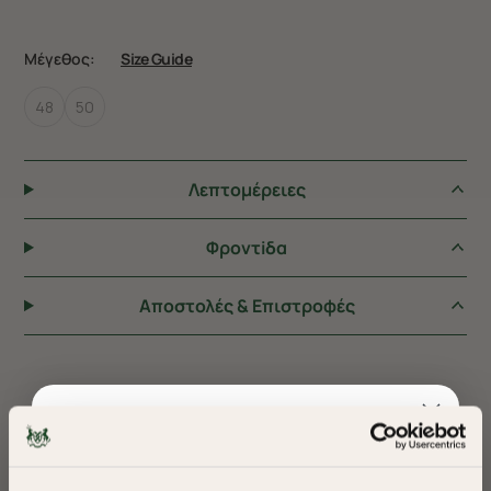
Μέγεθος:
Size Guide
48
50
Λεπτομέρειες
Φροντiδα
Αποστολές & Επιστροφές
ΠΡΟΤΕΙΝΟΥΜΕ ΓΙΑ ΕΣΑΣ