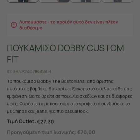
Λυπούμαστε - το προϊόν αυτό δεν είναι πλέον
διαθέσιμο
ΠΟΥΚΑΜΙΣΟ DOBBY CUSTOM
FIT
ID:
3ANP2407|B505LB
Το πουκάμισο Dobby The Bostonians, από άριστης
ποιότητας βαμβάκι, θα χαρίσει ξεχωριστό στυλ σε κάθε σας
εμφάνιση. Θα το βρείτε σε ποικιλία σχεδίων και σε διάφορες
υφές. Φορέστε το με κοστούμι στο γραφείο ή συνδυάστε το
με Chinos και jeans, για πιο casual look.
Τιμή Outlet:
€27,30
Προηγούμενη τιμή λιανικής:
€70,00