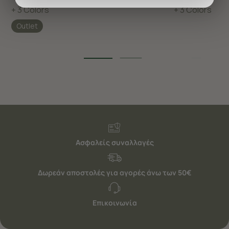
προσφέρουμε εξατομικευμένες υπηρεσίες και
+ 3 Colors
+ 3 Colors
διαφημίσεις. Για να προσαρμόσετε τις επιλογές σας ή
Outlet
να ανακαλέσετε τη συγκατάθεσή σας επιλέξτε το
"Ρυθμίσεις Cookies " ανά πάσα στιγμή με ισχύ για το
μέλλον. Εάν επιθυμείτε να μάθετε περισσότερα
σχετικά με τα cookies, επισκεφθείτε οποιαδήποτε στιγμή
τη σελίδα
Πολιτική cookies (link)
.
Ασφαλείς συναλλαγές
Δωρεάν αποστολές για αγορές άνω των 50€
Επικοινωνία