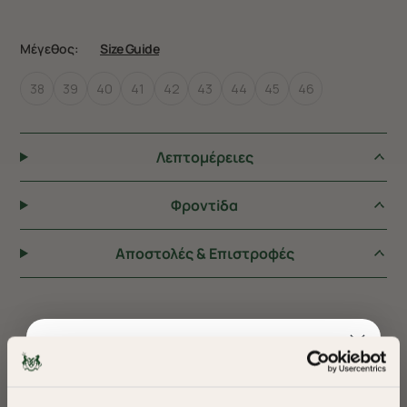
Μέγεθος:
Size Guide
38
39
40
41
42
43
44
45
46
Λεπτομέρειες
Φροντiδα
Αποστολές & Επιστροφές
ΠΡΟΤΕΙΝΟΥΜΕ ΓΙΑ ΕΣΑΣ