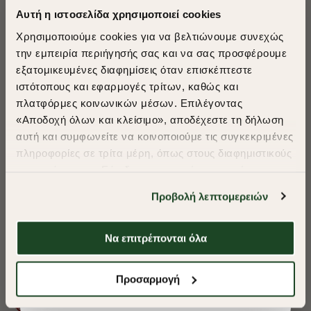
Αυτή η ιστοσελίδα χρησιμοποιεί cookies
Χρησιμοποιούμε cookies για να βελτιώνουμε συνεχώς
την εμπειρία περιήγησής σας και να σας προσφέρουμε
εξατομικευμένες διαφημίσεις όταν επισκέπτεστε
​
ιστότοπους και εφαρμογές τρίτων, καθώς και
A Season of Style
πλατφόρμες κοινωνικών μέσων. Επιλέγοντας
«Αποδοχή όλων και κλείσιμο», αποδέχεστε τη δήλωση
αυτή και συμφωνείτε να κοινοποιούμε τις συγκεκριμένες
SUMMER SALE
πληροφορίες σε τρίτα μέρη, όπως στους διαφημιστικούς
ENJOY 40% OFF
συνεργάτες μας. Εάν δεν συμφωνείτε, μπορείτε να
επιλέξετε να συνεχίσετε την περιήγησή σας με «Μόνο
Προβολή λεπτομερειών
απαιτούμενα cookies» και θα περιοριστούμε
Δωρεάν Μεταφορικά από 50€ και άνω.
στα cookies και τις τεχνολογίες που είναι απολύτως
απαραίτητα για την ασφαλή απόδοση και
Να επιτρέπονται όλα
λειτουργικότητα της ιστοσελίδας μας. Ωστόσο, λάβετε
υπόψη ότι αποκλείοντας ορισμένους τύπους cookies δεν
ΠΟΥΚΑΜΙΣΟ OXFORD REGULAR FIT
ΠΟΥΚΑΜΙΣΟ OXF
Shop Now
Προσαρμογή
θα μπορούμε να συλλέξουμε πληροφορίες που θα
βελτιώσουν την περιήγησή σας και να σας
€33,15
€33,15