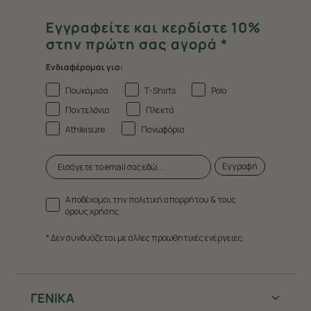
Εγγραφείτε και κερδίστε 10%
στην πρώτη σας αγορά *
Ενδιαφέρομαι για:
Πουκάμισα
T-Shirts
Polo
Παντελόνια
Πλεκτά
Athleisure
Πανωφόρια
Εγγραφή
Αποδέχομαι την πολιτική απορρήτου & τους
όρους χρήσης.
* Δεν συνδυάζεται με άλλες προωθητικές ενέργειες.
ΓΕΝΙΚΑ