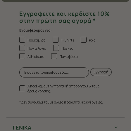
Εγγραφείτε και κερδίστε 10%
στην πρώτη σας αγορά *
Ενδιαφέρομαι για:
Πουκάμισα
T-Shirts
Polo
Παντελόνια
Πλεκτά
Athleisure
Πανωφόρια
Εγγραφή
Αποδέχομαι την πολιτική απορρήτου & τους
όρους χρήσης.
* Δεν συνδυάζεται με άλλες προωθητικές ενέργειες.
ΓΕΝΙΚΑ