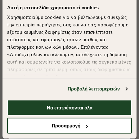
Αυτή η ιστοσελίδα χρησιμοποιεί cookies
Χρησιμοποιούμε cookies για να βελτιώνουμε συνεχώς
την εμπειρία περιήγησής σας και να σας προσφέρουμε
εξατομικευμένες διαφημίσεις όταν επισκέπτεστε
​
ιστότοπους και εφαρμογές τρίτων, καθώς και
A Season of Style
πλατφόρμες κοινωνικών μέσων. Επιλέγοντας
«Αποδοχή όλων και κλείσιμο», αποδέχεστε τη δήλωση
αυτή και συμφωνείτε να κοινοποιούμε τις συγκεκριμένες
SUMMER SALE
πληροφορίες σε τρίτα μέρη, όπως στους διαφημιστικούς
ENJOY 40% OFF
συνεργάτες μας. Εάν δεν συμφωνείτε, μπορείτε να
επιλέξετε να συνεχίσετε την περιήγησή σας με «Μόνο
Προβολή λεπτομερειών
απαιτούμενα cookies» και θα περιοριστούμε
Δωρεάν Μεταφορικά από 50€ και άνω.
στα cookies και τις τεχνολογίες που είναι απολύτως
απαραίτητα για την ασφαλή απόδοση και
Να επιτρέπονται όλα
λειτουργικότητα της ιστοσελίδας μας. Ωστόσο, λάβετε
υπόψη ότι αποκλείοντας ορισμένους τύπους cookies δεν
Shop Now
ΠΟΥΚΑΜΙΣΟ OXFORD REGULAR FIT
ΠΟΥΚΑΜΙΣΟ OXF
Προσαρμογή
θα μπορούμε να συλλέξουμε πληροφορίες που θα
βελτιώσουν την περιήγησή σας και να σας