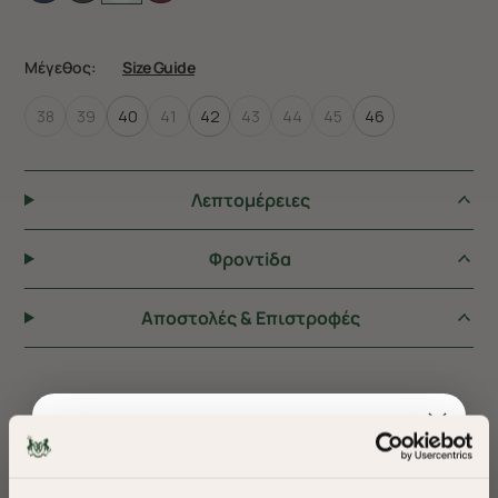
Μέγεθος:
Size Guide
38
39
40
41
42
43
44
45
46
Λεπτομέρειες
Φροντiδα
Αποστολές & Επιστροφές
ΠΡΟΤΕΙΝΟΥΜΕ ΓΙΑ ΕΣΑΣ