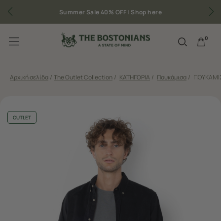
mmer Sale 40% OFF |
Shop here
Δωρεάν μεταφορικ
0
Αρχική σελίδα
/
The Outlet Collection
/
ΚΑΤΗΓΟΡΙΑ
/
Πουκάμισα
/
ΠΟΥΚΑΜΙΣ
OUTLET