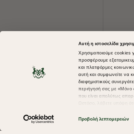
Αυτή η ιστοσελίδα χρησι
Χρησιμοποιούμε cookies γ
προσφέρουμε εξατομικευμέ
και πλατφόρμες κοινωνικ
αυτή και συμφωνείτε να κ
διαφημιστικούς συνεργάτε
περιήγησή σας με «Μόνο α
που είναι απολύτως απαρα
Ωστόσο, λάβετε υπόψη ότ
πληροφορίες που θα βελτ
υπηρεσίες και διαφημίσει
Προβολή λεπτομερειών
σας επιλέξτε το "Ρυθμίσει
περισσότερα σχετικά με τ