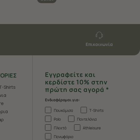
Επικοινωνία
Εγγραφείτε και
ΟΡΙΕΣ
κερδίστε 10% στην
T-Shirts
πρώτη σας αγορά *
νια
Ενδιαφέρομαι για:
re
Πουκάμισα
T-Shirts
ρια
Polo
Παντελόνια
άρ
Πλεκτά
Athleisure
Πανωφόρια