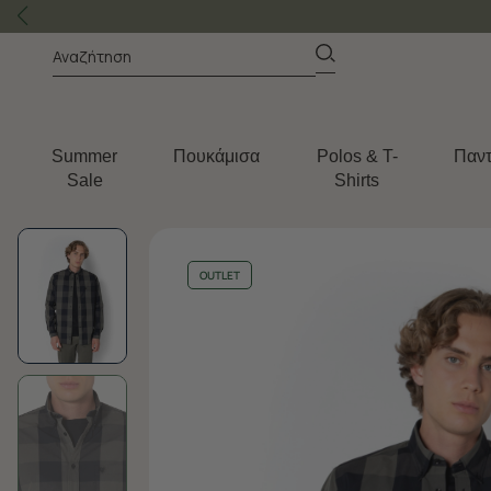
Summer
Πουκάμισα
Polos & T-
Παντ
Sale
Shirts
OUTLET