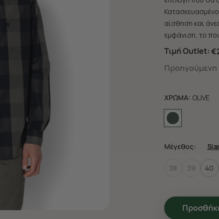
Κατασκευασμένο 
αίσθηση και άνεσ
εμφάνιση, το που
Τιμή Outlet:
€
Προηγούμενη τ
ΧΡΩΜΑ:
OLIVE
Μέγεθος:
Siz
38
39
40
Προσθήκη