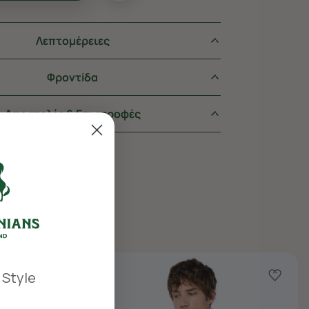
Λεπτομέρειες
Φροντiδα
Αποστολές & Επιστροφές
 Style