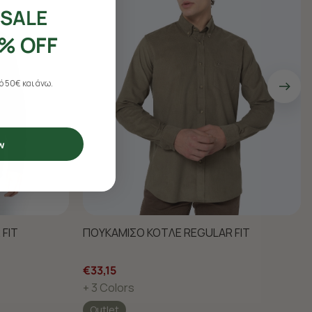
SALE
% OFF
 50€ και άνω.
w
FIT
ΠΟΥΚΑΜΙΣΟ ΚΟΤΛΕ REGULAR FIT
€33,15
+ 3 Colors
Outlet