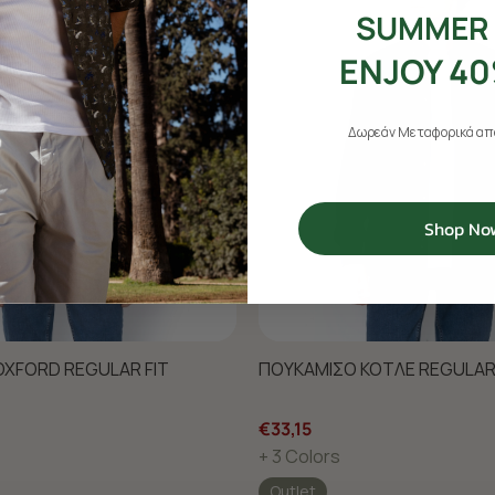
SUMMER 
ENJOY 40
Δωρεάν Μεταφορικά από
Shop No
XFORD REGULAR FIT
ΠΟΥΚΑΜΙΣΟ ΚΟΤΛΕ REGULAR 
€33,15
+ 3 Colors
Outlet