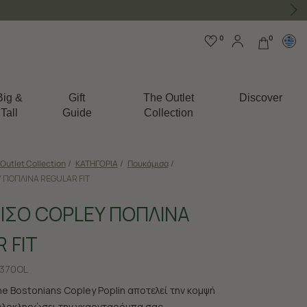
0
0
Big &
Gift
The Outlet
Discover
Tall
Guide
Collection
Outlet Collection
/
ΚΑΤΗΓΟΡΙΑ
/
Πουκάμισα
/
 ΠΟΠΛΙΝΑ REGULAR FIT
ΙΣΟ COPLEY ΠΟΠΛΙΝΑ
 FIT
370OL
e Bostonians Copley Poplin αποτελεί την κομψή
ολοκληρώσει την γκαρνταρόμπα σας.