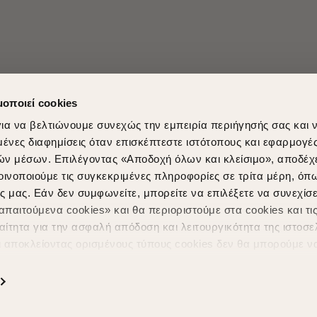
μοποιεί cookies
ια να βελτιώνουμε συνεχώς την εμπειρία περιήγησής σας και 
νες διαφημίσεις όταν επισκέπτεστε ιστότοπους και εφαρμογέ
ών μέσων. Επιλέγοντας «Αποδοχή όλων και κλείσιμο», αποδέχ
οινοποιούμε τις συγκεκριμένες πληροφορίες σε τρίτα μέρη, όπ
ς μας. Εάν δεν συμφωνείτε, μπορείτε να επιλέξετε να συνεχίσε
Shopping in secure with
Shipping Metho
παιτούμενα cookies» και θα περιοριστούμε στα cookies και τις
ίτητα για την ασφαλή απόδοση και λειτουργικότητα της ιστοσε
ι αποκλείοντας ορισμένους τύπους cookies δεν θα μπορούμε ν
ιώσουν την περιήγησή σας και να σας προσφέρουμε εξατομικε
ς. Για να προσαρμόσετε τις επιλογές σας ή να ανακαλέσετε τ
ς Cookies " ανά πάσα στιγμή με ισχύ για το μέλλον. Εάν επιθυ
α cookies, επισκεφθείτε οποιαδήποτε στιγμή τη σελίδα
Πολιτική