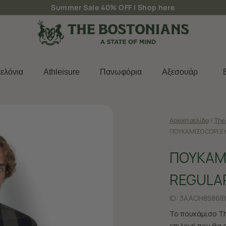
Δωρεάν μεταφορικά για παραγγελίες άνω των 50€
ελόνια
Athleisure
Πανωφόρια
Aξεσουάρ
Αρχική σελίδα
/
The 
ΠΟΥΚΑΜΙΣΟ COPLEY
ΠΟΥΚΑΜ
REGULAR
ID:
3AACH8586|B
Το πουκάμισο Th
επιλογή που θα 