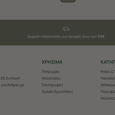
Δωρεάν αποστολές για αγορές άνω των 50€
ΧΡHΣΙΜΑ
ΚΑΤΗΓ
Πληρωμές
Polos & 
'26 Συλλογή
Αποστολές
Παντελό
s για Άνδρες με
Επιστροφές
Athleisu
Συχνές Ερωτήσεις
Πανωφό
Aξεσου