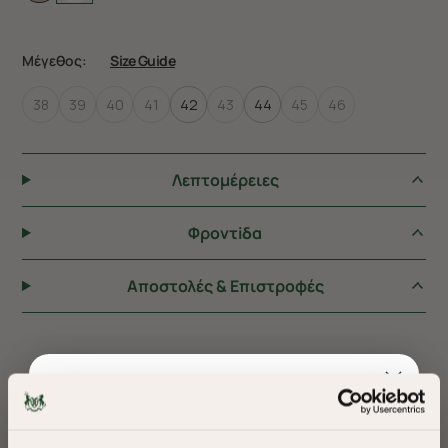
Μέγεθος:
Size Guide
38
39
40
41
42
43
44
45
46
Λεπτομέρειες
Φροντiδα
Αποστολές & Επιστροφές
ΠΡΟΤΕΙΝΟΥΜΕ ΓΙΑ ΕΣΑΣ