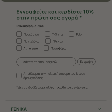
Εγγραφείτε και κερδίστε 10%
στην πρώτη σας αγορά *
Ενδιαφέρομαι για:
Πουκάμισα
T-Shirts
Polo
Παντελόνια
Πλεκτά
Athleisure
Πανωφόρια
Εγγραφή
Αποδέχομαι την πολιτική απορρήτου & τους
όρους χρήσης.
* Δεν συνδυάζεται με άλλες προωθητικές ενέργειες.
ΓΕΝΙΚΑ