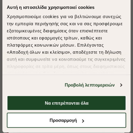
Αυτή η ιστοσελίδα χρησιμοποιεί cookies
Χρησιμοποιούμε cookies για να βελτιώνουμε συνεχώς
την εμπειρία περιήγησής σας και να σας προσφέρουμε
εξατομικευμένες διαφημίσεις όταν επισκέπτεστε
​
ιστότοπους και εφαρμογές τρίτων, καθώς και
A Season of Style
πλατφόρμες κοινωνικών μέσων. Επιλέγοντας
«Αποδοχή όλων και κλείσιμο», αποδέχεστε τη δήλωση
αυτή και συμφωνείτε να κοινοποιούμε τις συγκεκριμένες
SUMMER SALE
πληροφορίες σε τρίτα μέρη, όπως στους διαφημιστικούς
ENJOY 40% OFF
συνεργάτες μας. Εάν δεν συμφωνείτε, μπορείτε να
επιλέξετε να συνεχίσετε την περιήγησή σας με «Μόνο
Προβολή λεπτομερειών
απαιτούμενα cookies» και θα περιοριστούμε
Δωρεάν Μεταφορικά από 50€ και άνω.
στα cookies και τις τεχνολογίες που είναι απολύτως
απαραίτητα για την ασφαλή απόδοση και
Να επιτρέπονται όλα
λειτουργικότητα της ιστοσελίδας μας. Ωστόσο, λάβετε
υπόψη ότι αποκλείοντας ορισμένους τύπους cookies δεν
Shop Now
ΠΟΥΚΑΜΙΣΟ OXFORD REGULAR FIT
ΠΟΥΚΑΜΙΣΟ OXF
Προσαρμογή
θα μπορούμε να συλλέξουμε πληροφορίες που θα
βελτιώσουν την περιήγησή σας και να σας