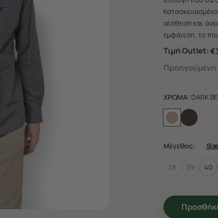
Κατασκευασμένο 
αίσθηση και άνεσ
εμφάνιση, το που
Τιμή Outlet:
€
Προηγούμενη τ
ΧΡΩΜΑ:
DARK BE
Μέγεθος:
Siz
38
39
40
Προσθήκη