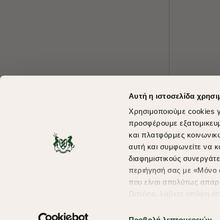
Αυτή η ιστοσελίδα χρησι
Χρησιμοποιούμε cookies γ
προσφέρουμε εξατομικευμέ
και πλατφόρμες κοινωνικ
αυτή και συμφωνείτε να κ
διαφημιστικούς συνεργάτε
περιήγησή σας με «Μόνο α
που είναι απολύτως απαρα
Ωστόσο, λάβετε υπόψη ότ
πληροφορίες που θα βελτ
υπηρεσίες και διαφημίσει
Προβολή λεπτομερειών