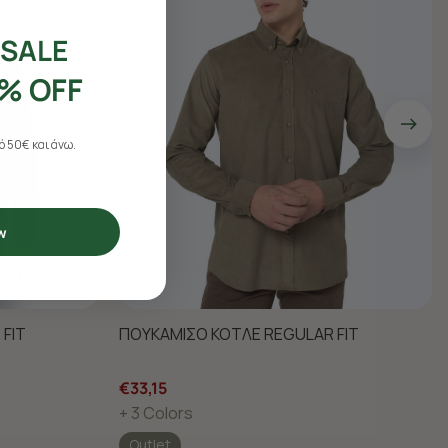
SALE
% OFF
 50€ και άνω.
w
FIT
ΠΟΥΚΑΜΙΣΟ ΚΟΤΛΕ REGULAR FIT
€33,15
+ 3 Colors
Outlet