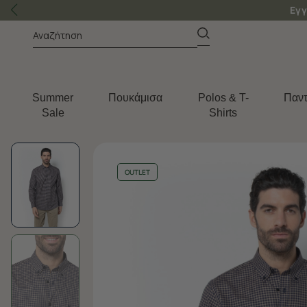
Εγγ
Summer
Πουκάμισα
Polos & T-
Παντ
Sale
Shirts
OUTLET