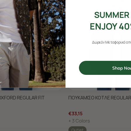
SUMMER 
ENJOY 40
Δωρεάν Μεταφορικά από
Shop No
XFORD REGULAR FIT
ΠΟΥΚΑΜΙΣΟ ΚΟΤΛΕ REGULAR 
€33,15
+ 3 Colors
Outlet