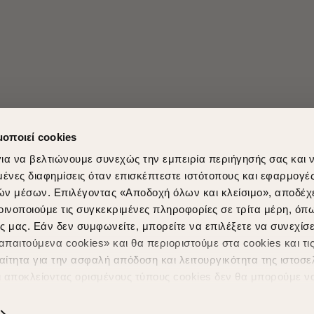
μοποιεί cookies
ια να βελτιώνουμε συνεχώς την εμπειρία περιήγησής σας και 
νες διαφημίσεις όταν επισκέπτεστε ιστότοπους και εφαρμογέ
ών μέσων. Επιλέγοντας «Αποδοχή όλων και κλείσιμο», αποδέχ
Shopping in secure with
Shipping Metho
οινοποιούμε τις συγκεκριμένες πληροφορίες σε τρίτα μέρη, όπ
ς μας. Εάν δεν συμφωνείτε, μπορείτε να επιλέξετε να συνεχίσε
παιτούμενα cookies» και θα περιοριστούμε στα cookies και τις
ίτητα για την ασφαλή απόδοση και λειτουργικότητα της ιστοσε
ι αποκλείοντας ορισμένους τύπους cookies δεν θα μπορούμε ν
ιώσουν την περιήγησή σας και να σας προσφέρουμε εξατομικε
ς. Για να προσαρμόσετε τις επιλογές σας ή να ανακαλέσετε τ