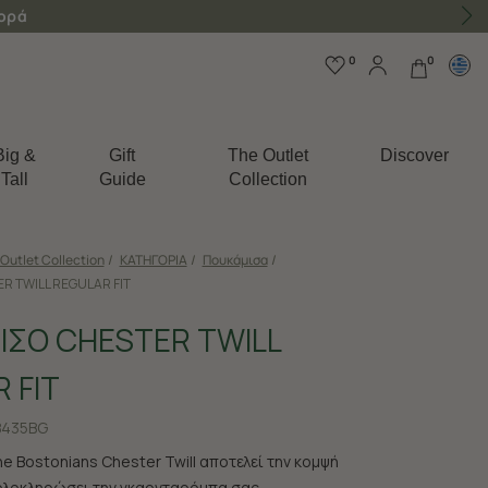
γορά
0
0
Big &
Gift
The Outlet
Discover
Tall
Guide
Collection
Outlet Collection
/
ΚΑΤΗΓΟΡΙΑ
/
Πουκάμισα
/
R TWILL REGULAR FIT
ΙΣΟ CHESTER TWILL
 FIT
B435BG
e Bostonians Chester Twill αποτελεί την κομψή
ολοκληρώσει την γκαρνταρόμπα σας.