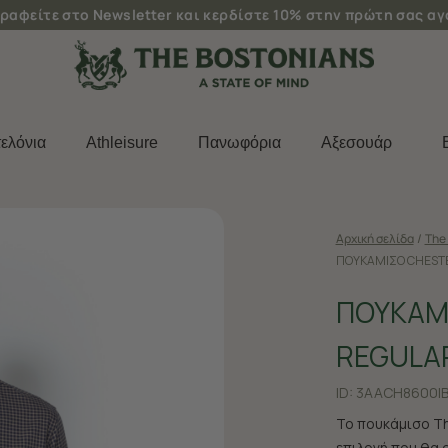
ραφείτε στο Newsletter και κερδίστε 10% στην πρώτη σας α
ελόνια
Athleisure
Πανωφόρια
Aξεσουάρ
Αρχική σελίδα
/
The 
ΠΟΥΚΑΜΙΣΟ CHESTE
ΠΟΥΚΑΜ
REGULAR
ID:
3AACH8600|
Το πουκάμισο Th
επιλογή που θα 