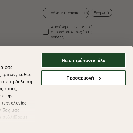
Εγγραφή
Αποδέχομαι την πολιτική
απορρήτου & τους όρους
χρήσης.
* Δεν συνδυάζεται με άλλες προωθητικές
ενέργειες.
Να επιτρέπονται όλα
να σας
ς τρίτων, καθώς
Προσαρμογή
εστε τη δήλωση
ds
ως στους
τε την
 τεχνολογίες
λίδας μας.
α συλλέξουμε
υμένες
η συγκατάθεσή