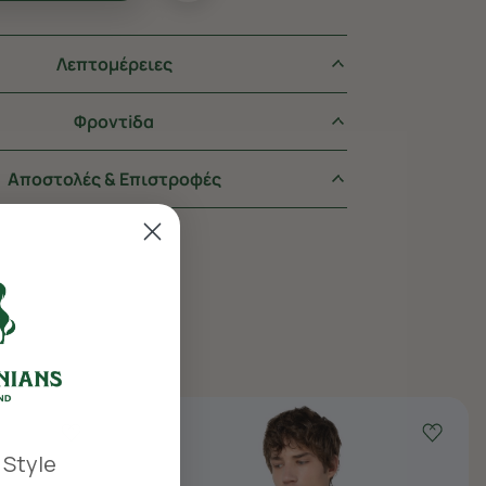
Λεπτομέρειες
Φροντiδα
Αποστολές & Επιστροφές
 Style