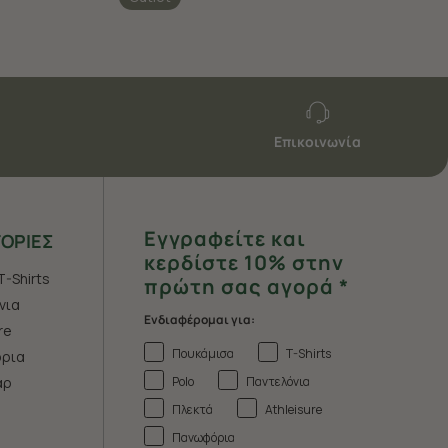
Επικοινωνία
Εγγραφείτε και
ΟΡΙΕΣ
κερδίστε 10% στην
T-Shirts
πρώτη σας αγορά *
νια
Ενδιαφέρομαι για:
re
Πουκάμισα
T-Shirts
ρια
Polo
Παντελόνια
άρ
Πλεκτά
Athleisure
Πανωφόρια