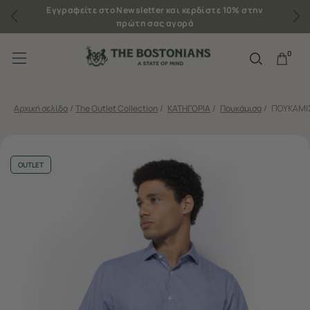
Εγγραφείτε στο Newsletter και κερδίστε 10% στην
πρώτη σας αγορά
0
Αρχική σελίδα
/
The Outlet Collection
/
ΚΑΤΗΓΟΡΙΑ
/
Πουκάμισα
/
ΠΟΥΚΑΜΙΣ
OUTLET