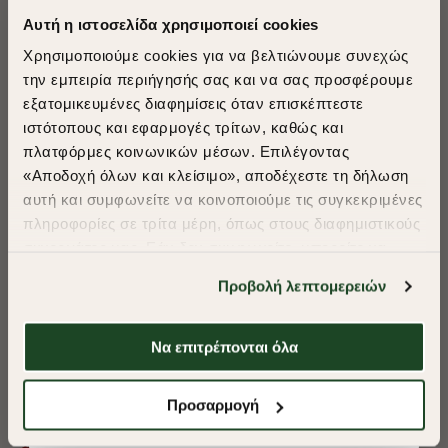
Αυτή η ιστοσελίδα χρησιμοποιεί cookies
Χρησιμοποιούμε cookies για να βελτιώνουμε συνεχώς
την εμπειρία περιήγησής σας και να σας προσφέρουμε
εξατομικευμένες διαφημίσεις όταν επισκέπτεστε
​
ιστότοπους και εφαρμογές τρίτων, καθώς και
A Season of Style
πλατφόρμες κοινωνικών μέσων. Επιλέγοντας
«Αποδοχή όλων και κλείσιμο», αποδέχεστε τη δήλωση
αυτή και συμφωνείτε να κοινοποιούμε τις συγκεκριμένες
SUMMER SALE
πληροφορίες σε τρίτα μέρη, όπως στους διαφημιστικούς
ENJOY 40% OFF
συνεργάτες μας. Εάν δεν συμφωνείτε, μπορείτε να
επιλέξετε να συνεχίσετε την περιήγησή σας με «Μόνο
Προβολή λεπτομερειών
απαιτούμενα cookies» και θα περιοριστούμε
Δωρεάν Μεταφορικά από 50€ και άνω.
στα cookies και τις τεχνολογίες που είναι απολύτως
απαραίτητα για την ασφαλή απόδοση και
Να επιτρέπονται όλα
λειτουργικότητα της ιστοσελίδας μας. Ωστόσο, λάβετε
υπόψη ότι αποκλείοντας ορισμένους τύπους cookies δεν
Shop Now
ΠΟΥΚΑΜΙΣΟ OXFORD REGULAR FIT
ΠΟΥΚΑΜΙΣΟ OXF
Προσαρμογή
θα μπορούμε να συλλέξουμε πληροφορίες που θα
βελτιώσουν την περιήγησή σας και να σας