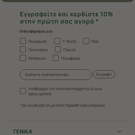
Εγγραφείτε και κερδίστε 10%
στην πρώτη σας αγορά *
Ενδιαφέρομαι για:
Πουκάμισα
T-Shirts
Polo
Παντελόνια
Πλεκτά
Athleisure
Πανωφόρια
Εγγραφή
Αποδέχομαι την πολιτική απορρήτου & τους
όρους χρήσης.
* Δεν συνδυάζεται με άλλες προωθητικές ενέργειες.
ΓΕΝΙΚΑ