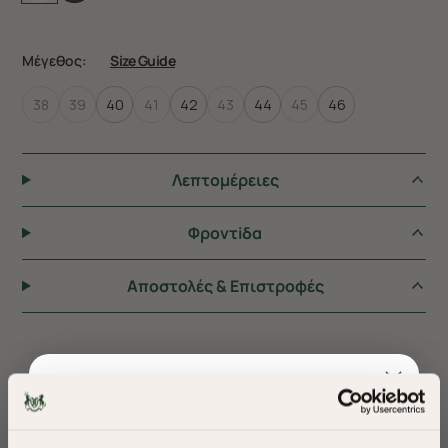
Μέγεθος:
Size Guide
38
39
40
41
42
43
44
45
46
Λεπτομέρειες
Φροντiδα
Αποστολές & Επιστροφές
ΠΡΟΤΕΙΝΟΥΜΕ ΓΙΑ ΕΣΑΣ