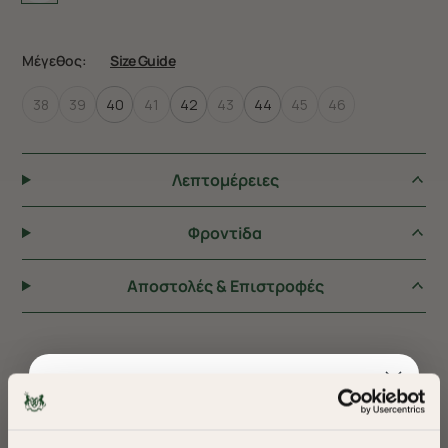
Μέγεθος:
Size Guide
38
39
40
41
42
43
44
45
46
Λεπτομέρειες
Φροντiδα
Αποστολές & Επιστροφές
ΠΡΟΤΕΙΝΟΥΜΕ ΓΙΑ ΕΣΑΣ