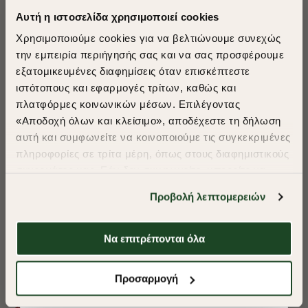
Αυτή η ιστοσελίδα χρησιμοποιεί cookies
Χρησιμοποιούμε cookies για να βελτιώνουμε συνεχώς
την εμπειρία περιήγησής σας και να σας προσφέρουμε
εξατομικευμένες διαφημίσεις όταν επισκέπτεστε
​
ιστότοπους και εφαρμογές τρίτων, καθώς και
A Season of Style
πλατφόρμες κοινωνικών μέσων. Επιλέγοντας
«Αποδοχή όλων και κλείσιμο», αποδέχεστε τη δήλωση
αυτή και συμφωνείτε να κοινοποιούμε τις συγκεκριμένες
SUMMER SALE
πληροφορίες σε τρίτα μέρη, όπως στους διαφημιστικούς
ENJOY 40% OFF
συνεργάτες μας. Εάν δεν συμφωνείτε, μπορείτε να
επιλέξετε να συνεχίσετε την περιήγησή σας με «Μόνο
Προβολή λεπτομερειών
απαιτούμενα cookies» και θα περιοριστούμε
Δωρεάν Μεταφορικά από 50€ και άνω.
στα cookies και τις τεχνολογίες που είναι απολύτως
απαραίτητα για την ασφαλή απόδοση και
Να επιτρέπονται όλα
λειτουργικότητα της ιστοσελίδας μας. Ωστόσο, λάβετε
υπόψη ότι αποκλείοντας ορισμένους τύπους cookies δεν
Shop Now
ΠΟΥΚΑΜΙΣΟ OXFORD REGULAR FIT
ΠΟΥΚΑΜΙΣΟ OXF
Προσαρμογή
θα μπορούμε να συλλέξουμε πληροφορίες που θα
βελτιώσουν την περιήγησή σας και να σας