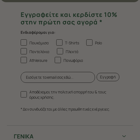
Εγγραφείτε και κερδίστε 10%
στην πρώτη σας αγορά *
Ενδιαφέρομαι για:
Πουκάμισα
T-Shirts
Polo
Παντελόνια
Πλεκτά
Athleisure
Πανωφόρια
Εγγραφή
Αποδέχομαι την πολιτική απορρήτου & τους
όρους χρήσης.
* Δεν συνδυάζεται με άλλες προωθητικές ενέργειες.
ΓΕΝΙΚΑ