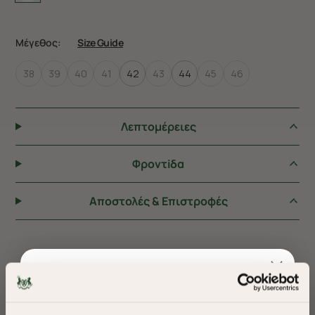
Μέγεθος:
Size Guide
38
39
40
41
42
43
44
45
46
Λεπτομέρειες
Φροντiδα
Αποστολές & Επιστροφές
ΠΡΟΤΕΙΝΟΥΜΕ ΓΙΑ ΕΣΑΣ