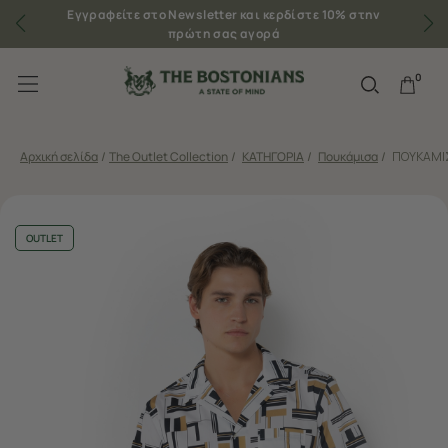
Εγγραφείτε στο Newsletter και κερδίστε 10% στην
πρώτη σας αγορά
0
Αρχική σελίδα
/
The Outlet Collection
/
ΚΑΤΗΓΟΡΙΑ
/
Πουκάμισα
/
ΠΟΥΚΑΜΙΣ
OUTLET