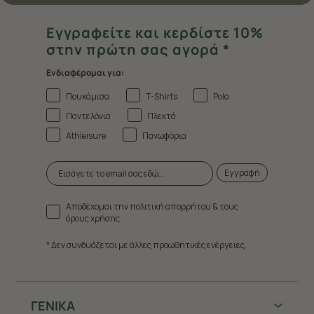
Εγγραφείτε και κερδίστε 10%
στην πρώτη σας αγορά *
Ενδιαφέρομαι για:
Πουκάμισα
T-Shirts
Polo
Παντελόνια
Πλεκτά
Athleisure
Πανωφόρια
Εγγραφή
Αποδέχομαι την πολιτική απορρήτου & τους
όρους χρήσης.
* Δεν συνδυάζεται με άλλες προωθητικές ενέργειες.
ΓΕΝΙΚΑ