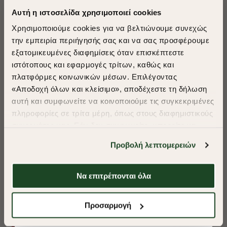
Αυτή η ιστοσελίδα χρησιμοποιεί cookies
Χρησιμοποιούμε cookies για να βελτιώνουμε συνεχώς
την εμπειρία περιήγησής σας και να σας προσφέρουμε
εξατομικευμένες διαφημίσεις όταν επισκέπτεστε
​
ιστότοπους και εφαρμογές τρίτων, καθώς και
A Season of Style
πλατφόρμες κοινωνικών μέσων. Επιλέγοντας
«Αποδοχή όλων και κλείσιμο», αποδέχεστε τη δήλωση
αυτή και συμφωνείτε να κοινοποιούμε τις συγκεκριμένες
SUMMER SALE
πληροφορίες σε τρίτα μέρη, όπως στους διαφημιστικούς
ENJOY 40% OFF
συνεργάτες μας. Εάν δεν συμφωνείτε, μπορείτε να
επιλέξετε να συνεχίσετε την περιήγησή σας με «Μόνο
Προβολή λεπτομερειών
απαιτούμενα cookies» και θα περιοριστούμε
Δωρεάν Μεταφορικά από 50€ και άνω.
στα cookies και τις τεχνολογίες που είναι απολύτως
απαραίτητα για την ασφαλή απόδοση και
Να επιτρέπονται όλα
λειτουργικότητα της ιστοσελίδας μας. Ωστόσο, λάβετε
υπόψη ότι αποκλείοντας ορισμένους τύπους cookies δεν
Shop Now
ΠΟΥΚΑΜΙΣΟ OXFORD REGULAR FIT
ΠΟΥΚΑΜΙΣΟ OXF
Προσαρμογή
θα μπορούμε να συλλέξουμε πληροφορίες που θα
βελτιώσουν την περιήγησή σας και να σας