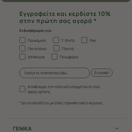
Εγγραφείτε και κερδίστε 10%
στην πρώτη σας αγορά *
Ενδιαφέρομαι για:
Πουκάμισα
T-Shirts
Polo
Παντελόνια
Πλεκτά
Athleisure
Πανωφόρια
Εγγραφή
Αποδέχομαι την πολιτική απορρήτου & τους
όρους χρήσης.
* Δεν συνδυάζεται με άλλες προωθητικές ενέργειες.
ΓΕΝΙΚΑ