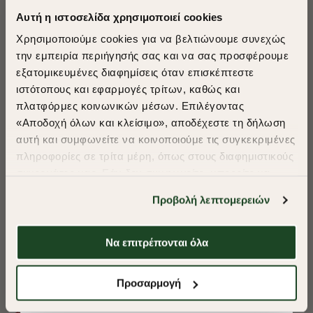
Αυτή η ιστοσελίδα χρησιμοποιεί cookies
Χρησιμοποιούμε cookies για να βελτιώνουμε συνεχώς
την εμπειρία περιήγησής σας και να σας προσφέρουμε
εξατομικευμένες διαφημίσεις όταν επισκέπτεστε
​
ιστότοπους και εφαρμογές τρίτων, καθώς και
A Season of Style
πλατφόρμες κοινωνικών μέσων. Επιλέγοντας
«Αποδοχή όλων και κλείσιμο», αποδέχεστε τη δήλωση
αυτή και συμφωνείτε να κοινοποιούμε τις συγκεκριμένες
SUMMER SALE
πληροφορίες σε τρίτα μέρη, όπως στους διαφημιστικούς
ENJOY 40% OFF
συνεργάτες μας. Εάν δεν συμφωνείτε, μπορείτε να
επιλέξετε να συνεχίσετε την περιήγησή σας με «Μόνο
Προβολή λεπτομερειών
απαιτούμενα cookies» και θα περιοριστούμε
Δωρεάν Μεταφορικά από 50€ και άνω.
στα cookies και τις τεχνολογίες που είναι απολύτως
απαραίτητα για την ασφαλή απόδοση και
Να επιτρέπονται όλα
λειτουργικότητα της ιστοσελίδας μας. Ωστόσο, λάβετε
υπόψη ότι αποκλείοντας ορισμένους τύπους cookies δεν
Shop Now
ΠΟΥΚΑΜΙΣΟ OXFORD REGULAR FIT
ΠΟΥΚΑΜΙΣΟ OXF
Προσαρμογή
θα μπορούμε να συλλέξουμε πληροφορίες που θα
βελτιώσουν την περιήγησή σας και να σας