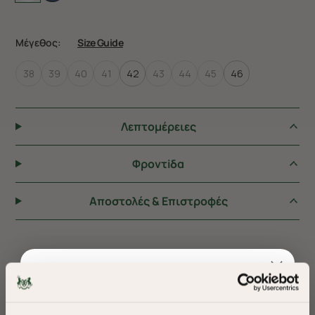
Μέγεθος:
Size Guide
38
39
40
41
42
43
44
45
46
Λεπτομέρειες
Φροντiδα
Αποστολές & Επιστροφές
ΠΡΟΤΕΙΝΟΥΜΕ ΓΙΑ ΕΣΑΣ