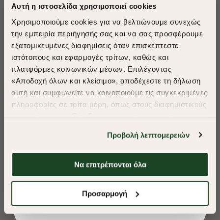
Αυτή η ιστοσελίδα χρησιμοποιεί cookies
Χρησιμοποιούμε cookies για να βελτιώνουμε συνεχώς
την εμπειρία περιήγησής σας και να σας προσφέρουμε
εξατομικευμένες διαφημίσεις όταν επισκέπτεστε
​
ιστότοπους και εφαρμογές τρίτων, καθώς και
A Season of Style
πλατφόρμες κοινωνικών μέσων. Επιλέγοντας
«Αποδοχή όλων και κλείσιμο», αποδέχεστε τη δήλωση
αυτή και συμφωνείτε να κοινοποιούμε τις συγκεκριμένες
SUMMER SALE
πληροφορίες σε τρίτα μέρη, όπως στους διαφημιστικούς
ENJOY 40% OFF
συνεργάτες μας. Εάν δεν συμφωνείτε, μπορείτε να
επιλέξετε να συνεχίσετε την περιήγησή σας με «Μόνο
Προβολή λεπτομερειών
απαιτούμενα cookies» και θα περιοριστούμε
Δωρεάν Μεταφορικά από 50€ και άνω.
στα cookies και τις τεχνολογίες που είναι απολύτως
απαραίτητα για την ασφαλή απόδοση και
Να επιτρέπονται όλα
λειτουργικότητα της ιστοσελίδας μας. Ωστόσο, λάβετε
υπόψη ότι αποκλείοντας ορισμένους τύπους cookies δεν
Shop Now
Προσαρμογή
θα μπορούμε να συλλέξουμε πληροφορίες που θα
ΠΟΥΚΑΜΙΣΟ OXFORD REGULAR FIT
ΠΟΥΚΑΜΙΣΟ OXF
βελτιώσουν την περιήγησή σας και να σας