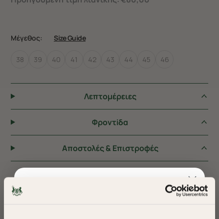
Μέγεθος:
Size Guide
38
39
40
41
42
43
44
45
46
Λεπτομέρειες
Φροντiδα
Αποστολές & Επιστροφές
ΠΡΟΤΕΙΝΟΥΜΕ ΓΙΑ ΕΣΑΣ