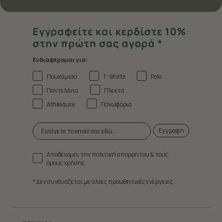
Εγγραφείτε και κερδίστε 10%
στην πρώτη σας αγορά *
Ενδιαφέρομαι για:
Πουκάμισα
T-Shirts
Polo
Παντελόνια
Πλεκτά
Athleisure
Πανωφόρια
Εγγραφή
Αποδέχομαι την πολιτική απορρήτου & τους
όρους χρήσης.
* Δεν συνδυάζεται με άλλες προωθητικές ενέργειες.