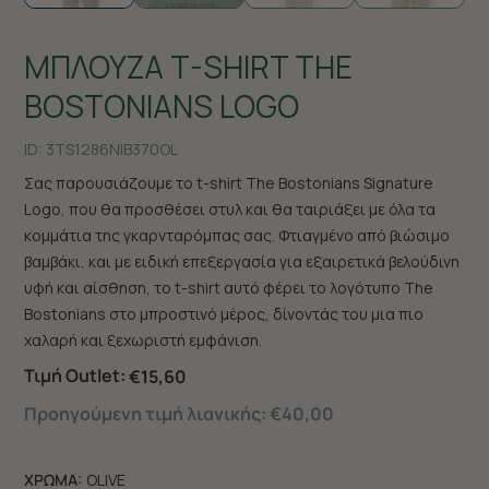
ΜΠΛΟΥΖΑ T-SHIRT THE
BOSTONIANS LOGO
ID:
3TS1286N|B370OL
Σας παρουσιάζουμε το t-shirt The Bostonians Signature
Logo, που θα προσθέσει στυλ και θα ταιριάξει με όλα τα
κομμάτια της γκαρνταρόμπας σας. Φτιαγμένο από βιώσιμο
βαμβάκι, και με ειδική επεξεργασία για εξαιρετικά βελούδινη
υφή και αίσθηση, το t-shirt αυτό φέρει το λογότυπο The
Bostonians στο μπροστινό μέρος, δίνοντάς του μια πιο
χαλαρή και ξεχωριστή εμφάνιση.
Τιμή Outlet:
€15,60
Προηγούμενη τιμή λιανικής:
€40,00
ΧΡΩΜΑ:
OLIVE