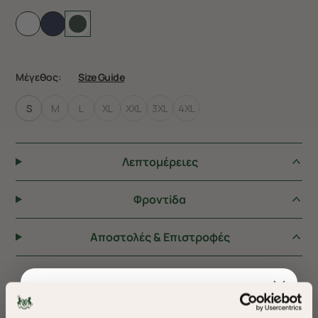
Μέγεθος:
Size Guide
S
M
L
XL
XXL
3XL
4XL
Λεπτομέρειες
Φροντiδα
Αποστολές & Επιστροφές
ΠΡΟΤΕΙΝΟΥΜΕ ΓΙΑ ΕΣΑΣ