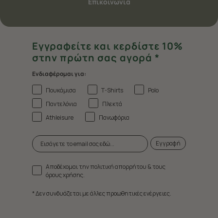
Επικοινωνία
Εγγραφείτε και κερδίστε 10%
στην πρώτη σας αγορά *
Ενδιαφέρομαι για:
Πουκάμισα
T-Shirts
Polo
Παντελόνια
Πλεκτά
Athleisure
Πανωφόρια
Εγγραφή
Αποδέχομαι την πολιτική απορρήτου & τους
όρους χρήσης.
* Δεν συνδυάζεται με άλλες προωθητικές ενέργειες.