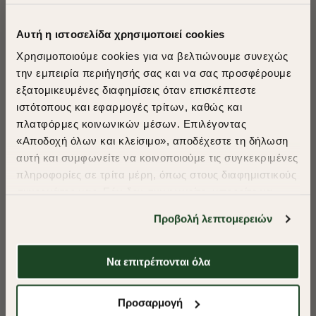
Αυτή η ιστοσελίδα χρησιμοποιεί cookies
Χρησιμοποιούμε cookies για να βελτιώνουμε συνεχώς
την εμπειρία περιήγησής σας και να σας προσφέρουμε
εξατομικευμένες διαφημίσεις όταν επισκέπτεστε
​
ιστότοπους και εφαρμογές τρίτων, καθώς και
A Season of Style
πλατφόρμες κοινωνικών μέσων. Επιλέγοντας
«Αποδοχή όλων και κλείσιμο», αποδέχεστε τη δήλωση
αυτή και συμφωνείτε να κοινοποιούμε τις συγκεκριμένες
SUMMER SALE
πληροφορίες σε τρίτα μέρη, όπως στους διαφημιστικούς
ENJOY 40% OFF
συνεργάτες μας. Εάν δεν συμφωνείτε, μπορείτε να
επιλέξετε να συνεχίσετε την περιήγησή σας με «Μόνο
Προβολή λεπτομερειών
απαιτούμενα cookies» και θα περιοριστούμε
Δωρεάν Μεταφορικά από 50€ και άνω.
στα cookies και τις τεχνολογίες που είναι απολύτως
απαραίτητα για την ασφαλή απόδοση και
Να επιτρέπονται όλα
λειτουργικότητα της ιστοσελίδας μας. Ωστόσο, λάβετε
υπόψη ότι αποκλείοντας ορισμένους τύπους cookies δεν
Shop Now
Προσαρμογή
θα μπορούμε να συλλέξουμε πληροφορίες που θα
ΜΠΛΟΥΖΑ POLO PIQUE WAFFLE REGULAR FIT
ΜΠΛΟΥΖΑ ACORN